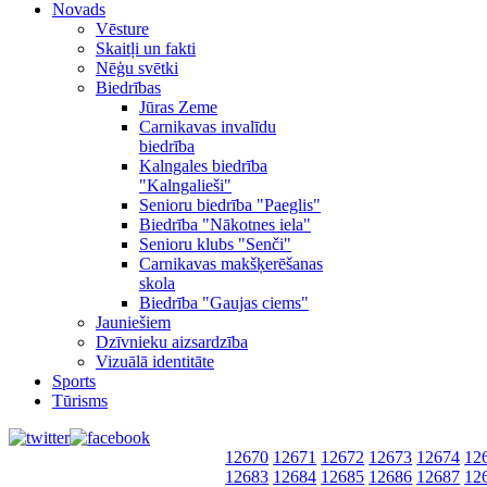
Novads
Vēsture
Skaitļi un fakti
Nēģu svētki
Biedrības
Jūras Zeme
Carnikavas invalīdu
biedrība
Kalngales biedrība
"Kalngalieši"
Senioru biedrība "Paeglis"
Biedrība "Nākotnes iela"
Senioru klubs "Senči"
Carnikavas makšķerēšanas
skola
Biedrība "Gaujas ciems"
Jauniešiem
Dzīvnieku aizsardzība
Vizuālā identitāte
Sports
Tūrisms
12670
12671
12672
12673
12674
12
12683
12684
12685
12686
12687
12