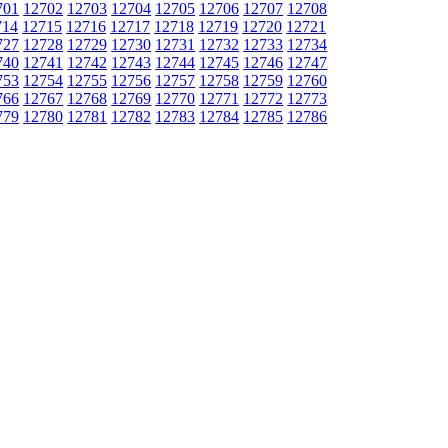
701
12702
12703
12704
12705
12706
12707
12708
714
12715
12716
12717
12718
12719
12720
12721
727
12728
12729
12730
12731
12732
12733
12734
740
12741
12742
12743
12744
12745
12746
12747
753
12754
12755
12756
12757
12758
12759
12760
766
12767
12768
12769
12770
12771
12772
12773
779
12780
12781
12782
12783
12784
12785
12786