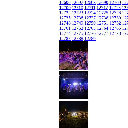
12696
12697
12698
12699
12700
12
12709
12710
12711
12712
12713
12
12722
12723
12724
12725
12726
12
12735
12736
12737
12738
12739
12
12748
12749
12750
12751
12752
12
12761
12762
12763
12764
12765
12
12774
12775
12776
12777
12778
12
12787
12788
12789