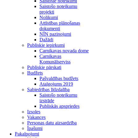
Saistošie noteikumi
Saistošo noteikumu
projekti
Nolikumi
Attīstības plānošanas
dokumenti
NĪN paziņojumi
Dažādi
Publiskie iepirkumi
Carnikavas novada dome
Carnikavas
Komunālserviss
Publiskie pārskati
Budžets
Pašvaldības budžets
Atalgojums 2019
Sabiedrības līdzdalība
Saistošo noteikumu
izstrāde
Publiskās apspriedes
Izsoles
Vakances
Personas datu aizsardzība
Īpašumi
Pakalpojumi