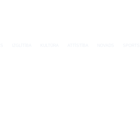
SS
IZGLĪTĪBA
KULTŪRA
ATTĪSTĪBA
NOVADS
SPORTS