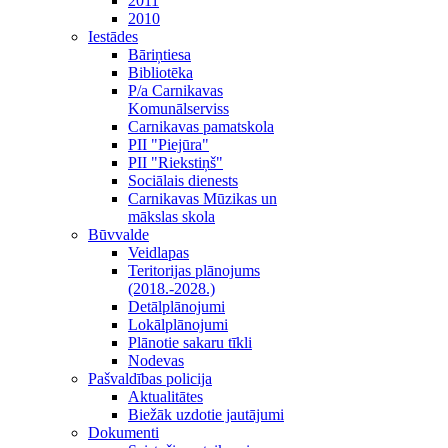
2011
2010
Iestādes
Bāriņtiesa
Bibliotēka
P/a Carnikavas
Komunālserviss
Carnikavas pamatskola
PII "Piejūra"
PII "Riekstiņš"
Sociālais dienests
Carnikavas Mūzikas un
mākslas skola
Būvvalde
Veidlapas
Teritorijas plānojums
(2018.-2028.)
Detālplānojumi
Lokālplānojumi
Plānotie sakaru tīkli
Nodevas
Pašvaldības policija
Aktualitātes
Biežāk uzdotie jautājumi
Dokumenti