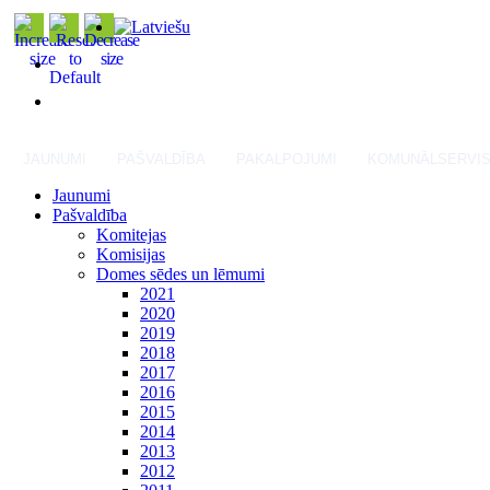
JAUNUMI
PAŠVALDĪBA
PAKALPOJUMI
KOMUNĀLSERVI
Jaunumi
Pašvaldība
Komitejas
Komisijas
Domes sēdes un lēmumi
2021
2020
2019
2018
2017
2016
2015
2014
2013
2012