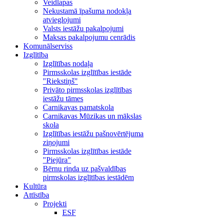
Veidlapas
Nekustamā īpašuma nodokļa
atvieglojumi
Valsts iestāžu pakalpojumi
Maksas pakalpojumu cenrādis
Komunālserviss
Izglītība
Izglītības nodaļa
Pirmsskolas izglītības iestāde
"Riekstiņš"
Privāto pirmsskolas izglītības
iestāžu tāmes
Carnikavas pamatskola
Carnikavas Mūzikas un mākslas
skola
Izglītības iestāžu pašnovērtējuma
ziņojumi
Pirmsskolas izglītības iestāde
"Piejūra"
Bērnu rinda uz pašvaldības
pirmskolas izglītības iestādēm
Kultūra
Attīstība
Projekti
ESF