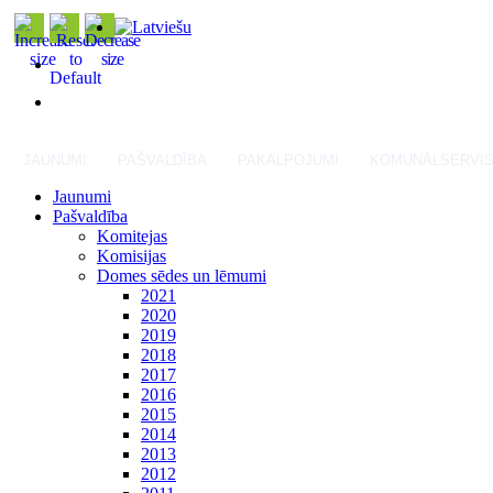
JAUNUMI
PAŠVALDĪBA
PAKALPOJUMI
KOMUNĀLSERVI
Jaunumi
Pašvaldība
Komitejas
Komisijas
Domes sēdes un lēmumi
2021
2020
2019
2018
2017
2016
2015
2014
2013
2012