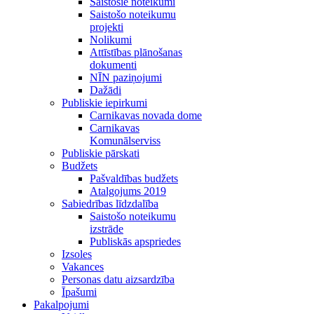
Saistošie noteikumi
Saistošo noteikumu
projekti
Nolikumi
Attīstības plānošanas
dokumenti
NĪN paziņojumi
Dažādi
Publiskie iepirkumi
Carnikavas novada dome
Carnikavas
Komunālserviss
Publiskie pārskati
Budžets
Pašvaldības budžets
Atalgojums 2019
Sabiedrības līdzdalība
Saistošo noteikumu
izstrāde
Publiskās apspriedes
Izsoles
Vakances
Personas datu aizsardzība
Īpašumi
Pakalpojumi