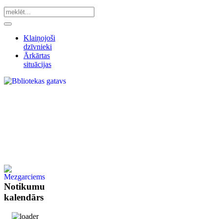
Klaiņojoši
dzīvnieki
Ārkārtas
situācijas
Notikumu
kalendārs