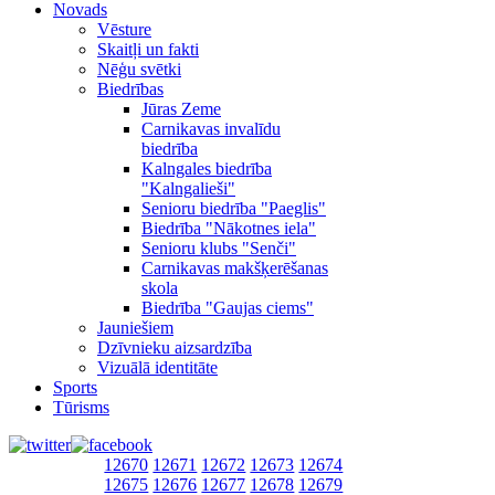
Novads
Vēsture
Skaitļi un fakti
Nēģu svētki
Biedrības
Jūras Zeme
Carnikavas invalīdu
biedrība
Kalngales biedrība
"Kalngalieši"
Senioru biedrība "Paeglis"
Biedrība "Nākotnes iela"
Senioru klubs "Senči"
Carnikavas makšķerēšanas
skola
Biedrība "Gaujas ciems"
Jauniešiem
Dzīvnieku aizsardzība
Vizuālā identitāte
Sports
Tūrisms
12670
12671
12672
12673
12674
12675
12676
12677
12678
12679