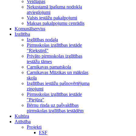
Veidlapas
Nekustamā īpašuma nodokļa
atvieglojumi
Valsts iestāžu pakalpojumi
Maksas pakalpojumu cenrādis
Komunālserviss
Izglītība
Izglītības nodaļa
Pirmsskolas izglītības iestāde
"Riekstiņš"
Privāto pirmsskolas izglītības
iestāžu tāmes
Carnikavas pamatskola
Carnikavas Mūzikas un mākslas
skola
Izglītības iestāžu pašnovērtējuma
ziņojumi
Pirmsskolas izglītības iestāde
"Piejūra"
Bērnu rinda uz pašvaldības
pirmskolas izglītības iestādēm
Kultūra
Attīstība
Projekti
ESF