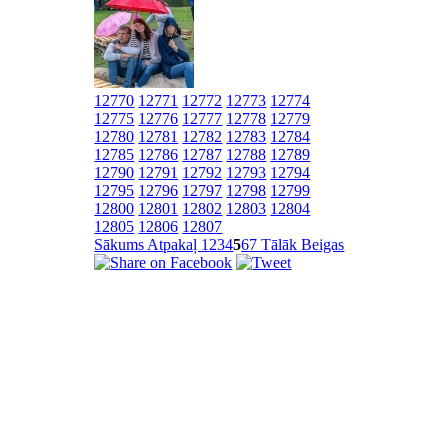
12770
12771
12772
12773
12774
12775
12776
12777
12778
12779
12780
12781
12782
12783
12784
12785
12786
12787
12788
12789
12790
12791
12792
12793
12794
12795
12796
12797
12798
12799
12800
12801
12802
12803
12804
12805
12806
12807
Sākums
Atpakaļ
1
2
3
4
5
6
7
Tālāk
Beigas