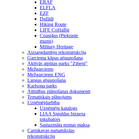
ERAF
ELFLA
EZF
Dažādi
Hiking Route
LIFE CoHaBit
Coast4us (Piekraste
mums)
Military Heritage
Aizsargdambju rekonstrukcija
Garciema kāpas atjaunošana
Aktīvās atpūtas parks "Zibeņi"
Mežgarciems
Mežgarciems ENG
Langas atjaunošana
Karlsona parks
Attīstības plānošanas dokumenti
Tematiskais plānojums
Uzņēmējdarbība
Uzņēmēju katalogs
LIAA Siguldas biznesa
inkubators
Samazināta nomas maksa
Carnikavas pamatskolas
rekonstrukcija