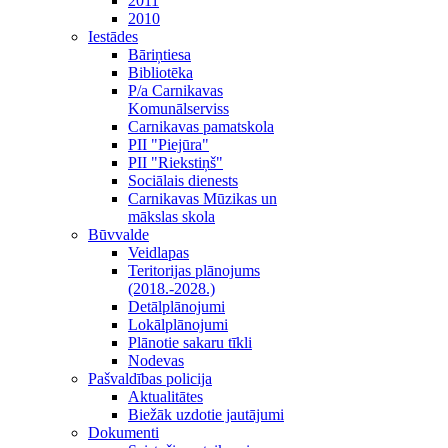
2011
2010
Iestādes
Bāriņtiesa
Bibliotēka
P/a Carnikavas
Komunālserviss
Carnikavas pamatskola
PII "Piejūra"
PII "Riekstiņš"
Sociālais dienests
Carnikavas Mūzikas un
mākslas skola
Būvvalde
Veidlapas
Teritorijas plānojums
(2018.-2028.)
Detālplānojumi
Lokālplānojumi
Plānotie sakaru tīkli
Nodevas
Pašvaldības policija
Aktualitātes
Biežāk uzdotie jautājumi
Dokumenti