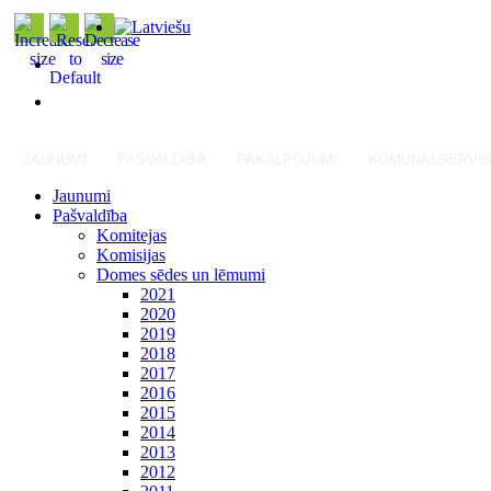
JAUNUMI
PAŠVALDĪBA
PAKALPOJUMI
KOMUNĀLSERVI
Jaunumi
Pašvaldība
Komitejas
Komisijas
Domes sēdes un lēmumi
2021
2020
2019
2018
2017
2016
2015
2014
2013
2012