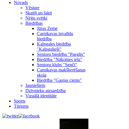
Novads
Vēsture
Skaitļi un fakti
Nēģu svētki
Biedrības
Jūras Zeme
Carnikavas invalīdu
biedrība
Kalngales biedrība
"Kalngalieši"
Senioru biedrība "Paeglis"
Biedrība "Nākotnes iela"
Senioru klubs "Senči"
Carnikavas makšķerēšanas
skola
Biedrība "Gaujas ciems"
Jauniešiem
Dzīvnieku aizsardzība
Vizuālā identitāte
Sports
Tūrisms