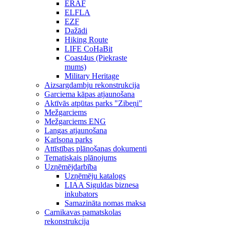
ERAF
ELFLA
EZF
Dažādi
Hiking Route
LIFE CoHaBit
Coast4us (Piekraste
mums)
Military Heritage
Aizsargdambju rekonstrukcija
Garciema kāpas atjaunošana
Aktīvās atpūtas parks "Zibeņi"
Mežgarciems
Mežgarciems ENG
Langas atjaunošana
Karlsona parks
Attīstības plānošanas dokumenti
Tematiskais plānojums
Uzņēmējdarbība
Uzņēmēju katalogs
LIAA Siguldas biznesa
inkubators
Samazināta nomas maksa
Carnikavas pamatskolas
rekonstrukcija