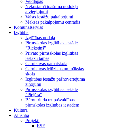
Veidlapas
Nekustamā īpašuma nodokļa
atvieglojumi
Valsts iestāžu pakalpojumi
Maksas pakalpojumu cenrādis
Komunālserviss
Izglītība
Izglītības nodaļa
Pirmsskolas izglītības iestāde
"Riekstiņš"
Privāto pirmsskolas izglītības
iestāžu tāmes
Carnikavas pamatskola
Carnikavas Mūzikas un mākslas
skola
Izglītības iestāžu pašnovērtējuma
ziņojumi
Pirmsskolas izglītības iestāde
"Piejūra"
Bērnu rinda uz pašvaldības
pirmskolas izglītības iestādēm
Kultūra
Attīstība
Projekti
ESF