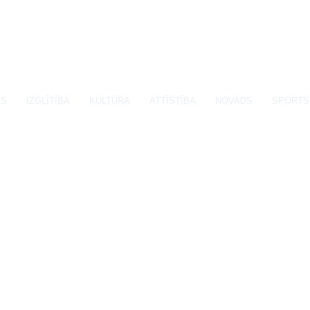
SS
IZGLĪTĪBA
KULTŪRA
ATTĪSTĪBA
NOVADS
SPORTS