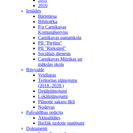
2011
2010
Iestādes
Bāriņtiesa
Bibliotēka
P/a Carnikavas
Komunālserviss
Carnikavas pamatskola
PII "Piejūra"
PII "Riekstiņš"
Sociālais dienests
Carnikavas Mūzikas un
mākslas skola
Būvvalde
Veidlapas
Teritorijas plānojums
(2018.-2028.)
Detālplānojumi
Lokālplānojumi
Plānotie sakaru tīkli
Nodevas
Pašvaldības policija
Aktualitātes
Biežāk uzdotie jautājumi
Dokumenti