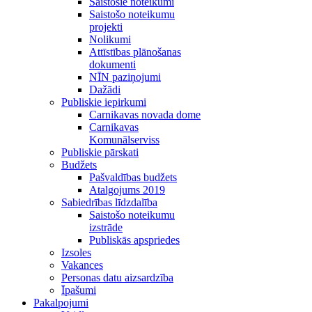
Saistošie noteikumi
Saistošo noteikumu
projekti
Nolikumi
Attīstības plānošanas
dokumenti
NĪN paziņojumi
Dažādi
Publiskie iepirkumi
Carnikavas novada dome
Carnikavas
Komunālserviss
Publiskie pārskati
Budžets
Pašvaldības budžets
Atalgojums 2019
Sabiedrības līdzdalība
Saistošo noteikumu
izstrāde
Publiskās apspriedes
Izsoles
Vakances
Personas datu aizsardzība
Īpašumi
Pakalpojumi