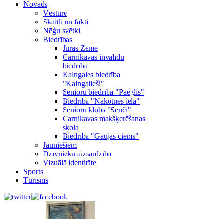
Novads
Vēsture
Skaitļi un fakti
Nēģu svētki
Biedrības
Jūras Zeme
Carnikavas invalīdu
biedrība
Kalngales biedrība
"Kalngalieši"
Senioru biedrība "Paeglis"
Biedrība "Nākotnes iela"
Senioru klubs "Senči"
Carnikavas makšķerēšanas
skola
Biedrība "Gaujas ciems"
Jauniešiem
Dzīvnieku aizsardzība
Vizuālā identitāte
Sports
Tūrisms