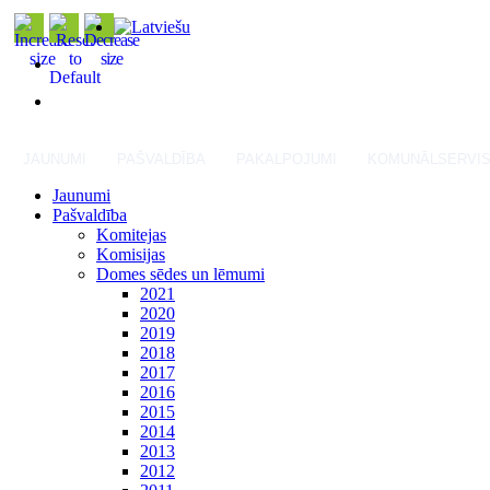
JAUNUMI
PAŠVALDĪBA
PAKALPOJUMI
KOMUNĀLSERVI
Jaunumi
Pašvaldība
Komitejas
Komisijas
Domes sēdes un lēmumi
2021
2020
2019
2018
2017
2016
2015
2014
2013
2012