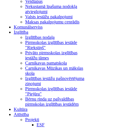
Veidlapas
Nekustamā īpašuma nodokļa
atvieglojumi
Valsts iestāžu pakalpojumi
Maksas pakalpojumu cenrādis
Komunālserviss
Izglītība
Izglītības nodaļa
Pirmsskolas izglītības iestāde
"Riekstiņš"
Privāto pirmsskolas izglītības
iestāžu tāmes
Carnikavas pamatskola
Carnikavas Mūzikas un mākslas
skola
Izglītības iestāžu pašnovērtējuma
ziņojumi
Pirmsskolas izglītības iestāde
"Piejūra"
Bērnu rinda uz pašvaldības
pirmskolas izglītības iestādēm
Kultūra
Attīstība
Projekti
ESF