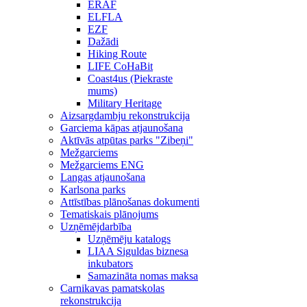
ERAF
ELFLA
EZF
Dažādi
Hiking Route
LIFE CoHaBit
Coast4us (Piekraste
mums)
Military Heritage
Aizsargdambju rekonstrukcija
Garciema kāpas atjaunošana
Aktīvās atpūtas parks "Zibeņi"
Mežgarciems
Mežgarciems ENG
Langas atjaunošana
Karlsona parks
Attīstības plānošanas dokumenti
Tematiskais plānojums
Uzņēmējdarbība
Uzņēmēju katalogs
LIAA Siguldas biznesa
inkubators
Samazināta nomas maksa
Carnikavas pamatskolas
rekonstrukcija