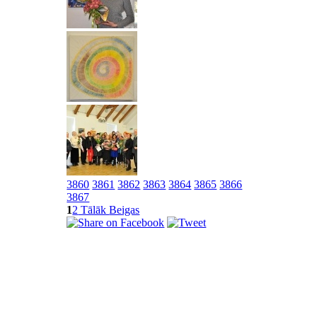
3860
3861
3862
3863
3864
3865
3866
3867
1
2
Tālāk
Beigas