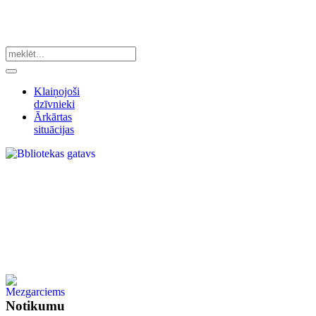
Klaiņojoši
dzīvnieki
Ārkārtas
situācijas
Notikumu