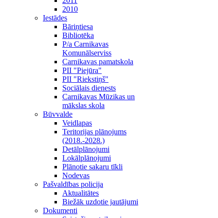
2011
2010
Iestādes
Bāriņtiesa
Bibliotēka
P/a Carnikavas
Komunālserviss
Carnikavas pamatskola
PII "Piejūra"
PII "Riekstiņš"
Sociālais dienests
Carnikavas Mūzikas un
mākslas skola
Būvvalde
Veidlapas
Teritorijas plānojums
(2018.-2028.)
Detālplānojumi
Lokālplānojumi
Plānotie sakaru tīkli
Nodevas
Pašvaldības policija
Aktualitātes
Biežāk uzdotie jautājumi
Dokumenti