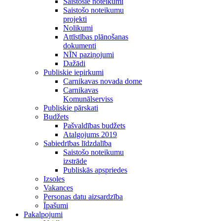
Saistošie noteikumi
Saistošo noteikumu
projekti
Nolikumi
Attīstības plānošanas
dokumenti
NĪN paziņojumi
Dažādi
Publiskie iepirkumi
Carnikavas novada dome
Carnikavas
Komunālserviss
Publiskie pārskati
Budžets
Pašvaldības budžets
Atalgojums 2019
Sabiedrības līdzdalība
Saistošo noteikumu
izstrāde
Publiskās apspriedes
Izsoles
Vakances
Personas datu aizsardzība
Īpašumi
Pakalpojumi