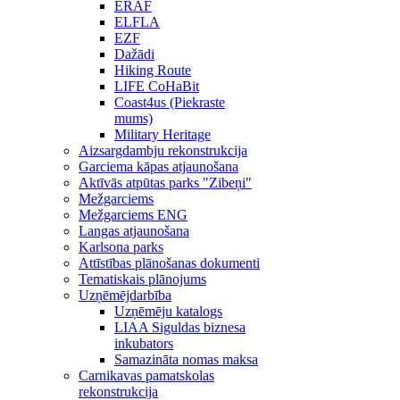
ERAF
ELFLA
EZF
Dažādi
Hiking Route
LIFE CoHaBit
Coast4us (Piekraste
mums)
Military Heritage
Aizsargdambju rekonstrukcija
Garciema kāpas atjaunošana
Aktīvās atpūtas parks "Zibeņi"
Mežgarciems
Mežgarciems ENG
Langas atjaunošana
Karlsona parks
Attīstības plānošanas dokumenti
Tematiskais plānojums
Uzņēmējdarbība
Uzņēmēju katalogs
LIAA Siguldas biznesa
inkubators
Samazināta nomas maksa
Carnikavas pamatskolas
rekonstrukcija