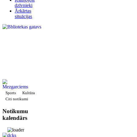
dzīvnieki
Ārkārtas
situācijas
Sports
Kultūra
Citi notikumi
Notikumu
kalendārs