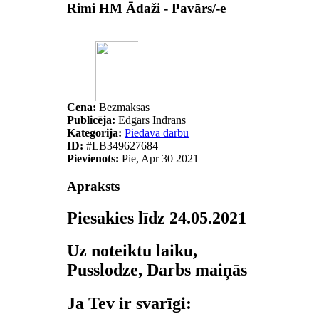
Rimi HM Ādaži - Pavārs/-e
Cena:
Bezmaksas
Publicēja:
Edgars Indrāns
Kategorija:
Piedāvā darbu
ID:
#LB349627684
Pievienots:
Pie, Apr 30 2021
Apraksts
Piesakies līdz 24.05.2021
Uz noteiktu laiku,
Pusslodze, Darbs maiņās
Ja Tev ir svarīgi: