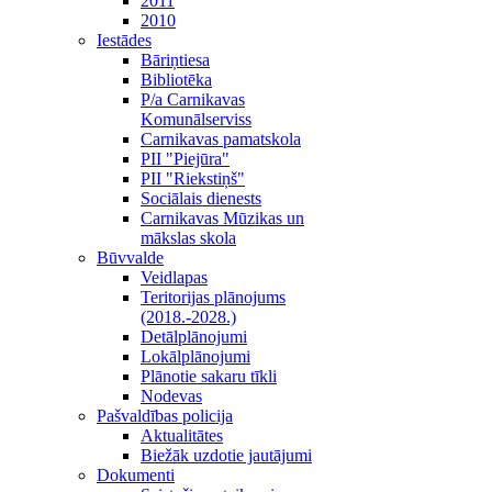
2011
2010
Iestādes
Bāriņtiesa
Bibliotēka
P/a Carnikavas
Komunālserviss
Carnikavas pamatskola
PII "Piejūra"
PII "Riekstiņš"
Sociālais dienests
Carnikavas Mūzikas un
mākslas skola
Būvvalde
Veidlapas
Teritorijas plānojums
(2018.-2028.)
Detālplānojumi
Lokālplānojumi
Plānotie sakaru tīkli
Nodevas
Pašvaldības policija
Aktualitātes
Biežāk uzdotie jautājumi
Dokumenti