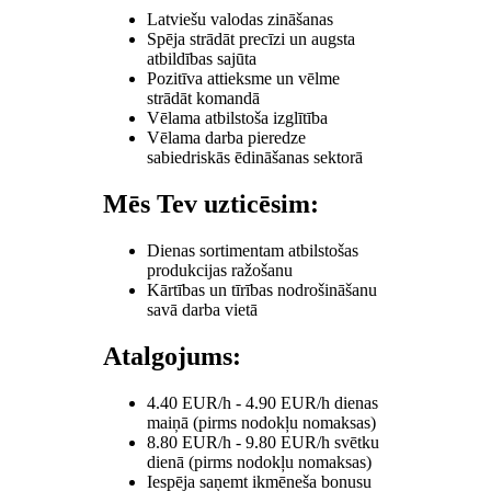
Latviešu valodas zināšanas
Spēja strādāt precīzi un augsta
atbildības sajūta
Pozitīva attieksme un vēlme
strādāt komandā
Vēlama atbilstoša izglītība
Vēlama darba pieredze
sabiedriskās ēdināšanas sektorā
Mēs Tev uzticēsim:
Dienas sortimentam atbilstošas
produkcijas ražošanu
Kārtības un tīrības nodrošināšanu
savā darba vietā
Atalgojums:
4.40 EUR/h - 4.90 EUR/h dienas
maiņā (pirms nodokļu nomaksas)
8.80 EUR/h - 9.80 EUR/h svētku
dienā (pirms nodokļu nomaksas)
Iespēja saņemt ikmēneša bonusu