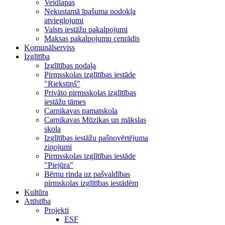
Veidlapas
Nekustamā īpašuma nodokļa
atvieglojumi
Valsts iestāžu pakalpojumi
Maksas pakalpojumu cenrādis
Komunālserviss
Izglītība
Izglītības nodaļa
Pirmsskolas izglītības iestāde
"Riekstiņš"
Privāto pirmsskolas izglītības
iestāžu tāmes
Carnikavas pamatskola
Carnikavas Mūzikas un mākslas
skola
Izglītības iestāžu pašnovērtējuma
ziņojumi
Pirmsskolas izglītības iestāde
"Piejūra"
Bērnu rinda uz pašvaldības
pirmskolas izglītības iestādēm
Kultūra
Attīstība
Projekti
ESF