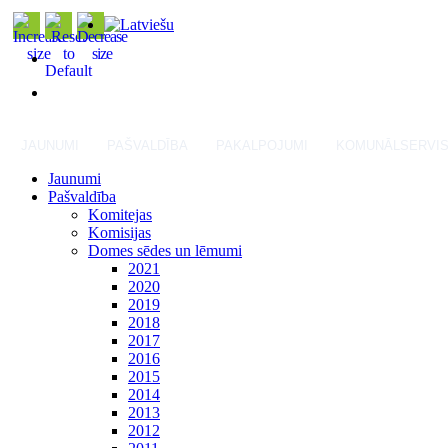
JAUNUMI
PAŠVALDĪBA
PAKALPOJUMI
KOMUNĀLSERVI
Jaunumi
Pašvaldība
Komitejas
Komisijas
Domes sēdes un lēmumi
2021
2020
2019
2018
2017
2016
2015
2014
2013
2012