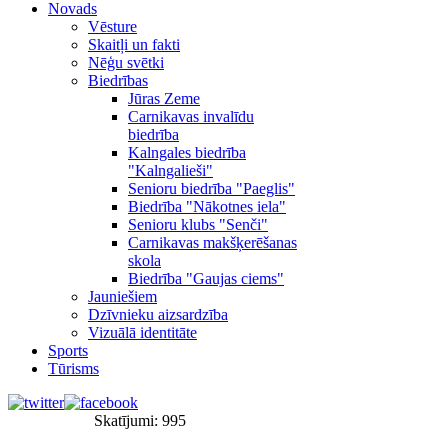
Novads
Vēsture
Skaitļi un fakti
Nēģu svētki
Biedrības
Jūras Zeme
Carnikavas invalīdu
biedrība
Kalngales biedrība
"Kalngalieši"
Senioru biedrība "Paeglis"
Biedrība "Nākotnes iela"
Senioru klubs "Senči"
Carnikavas makšķerēšanas
skola
Biedrība "Gaujas ciems"
Jauniešiem
Dzīvnieku aizsardzība
Vizuālā identitāte
Sports
Tūrisms
Skatījumi: 995