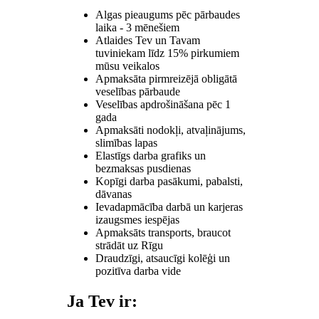
Algas pieaugums pēc pārbaudes
laika - 3 mēnešiem
Atlaides Tev un Tavam
tuviniekam līdz 15% pirkumiem
mūsu veikalos
Apmaksāta pirmreizējā obligātā
veselības pārbaude
Veselības apdrošināšana pēc 1
gada
Apmaksāti nodokļi, atvaļinājums,
slimības lapas
Elastīgs darba grafiks un
bezmaksas pusdienas
Kopīgi darba pasākumi, pabalsti,
dāvanas
Ievadapmācība darbā un karjeras
izaugsmes iespējas
Apmaksāts transports, braucot
strādāt uz Rīgu
Draudzīgi, atsaucīgi kolēģi un
pozitīva darba vide
Ja Tev ir: