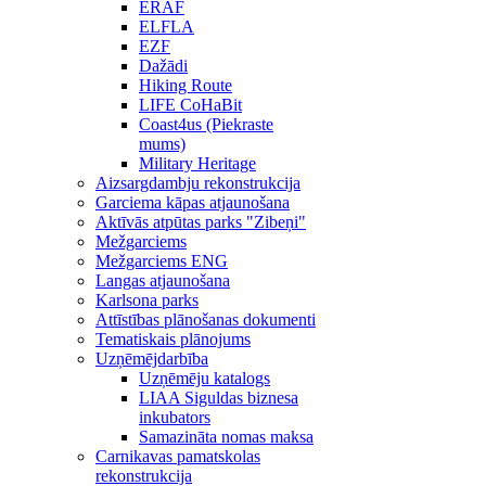
ERAF
ELFLA
EZF
Dažādi
Hiking Route
LIFE CoHaBit
Coast4us (Piekraste
mums)
Military Heritage
Aizsargdambju rekonstrukcija
Garciema kāpas atjaunošana
Aktīvās atpūtas parks "Zibeņi"
Mežgarciems
Mežgarciems ENG
Langas atjaunošana
Karlsona parks
Attīstības plānošanas dokumenti
Tematiskais plānojums
Uzņēmējdarbība
Uzņēmēju katalogs
LIAA Siguldas biznesa
inkubators
Samazināta nomas maksa
Carnikavas pamatskolas
rekonstrukcija