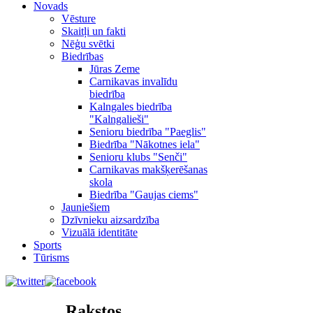
Novads
Vēsture
Skaitļi un fakti
Nēģu svētki
Biedrības
Jūras Zeme
Carnikavas invalīdu
biedrība
Kalngales biedrība
"Kalngalieši"
Senioru biedrība "Paeglis"
Biedrība "Nākotnes iela"
Senioru klubs "Senči"
Carnikavas makšķerēšanas
skola
Biedrība "Gaujas ciems"
Jauniešiem
Dzīvnieku aizsardzība
Vizuālā identitāte
Sports
Tūrisms
Rakstos