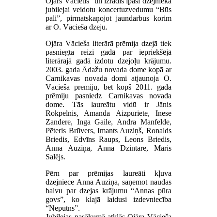
Ojārs Vācietis” un izrādīs īpaši dzejnieka
jubilejai veidotu koncertuzvedumu “Būs
pali”, pirmatskaņojot jaundarbus korim
ar O. Vācieša dzeju.
Ojāra Vācieša literārā prēmija dzejā tiek
pasniegta reizi gadā par iepriekšējā
literārajā gadā izdotu dzejoļu krājumu.
2003. gada Ādažu novada dome kopā ar
Carnikavas novada domi atjaunoja O.
Vācieša prēmiju, bet kopš 2011. gada
prēmiju pasniedz Carnikavas novada
dome. Tās laureātu vidū ir Jānis
Rokpelnis, Amanda Aizpuriete, Inese
Zandere, Inga Gaile, Andra Manfelde,
Pēteris Brūvers, Imants Auziņš, Ronalds
Briedis, Edvīns Raups, Leons Briedis,
Anna Auziņa, Anna Dzintare, Māris
Salējs.
Pērn par prēmijas laureāti kļuva
dzejniece Anna Auziņa, saņemot naudas
balvu par dzejas krājumu “Annas pūra
govs”, ko klajā laidusi izdevniecība
“Neputns”.
Jubilejas pasākumā atklās Ojāra Vācieša