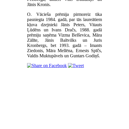
Jānis Kronis.
O. Vācieša prēmija pirmoreiz tika
pasniegta 1984. gadā, par tās laureātiem
kļuva dzejnieki Jānis Peters, Vitauts
Ļūdēns un Ivans Dračs, 1988. gadā
prēmiju saņēma Vizma Belševica, Māra
Zālīte, Jānis Baltvilks un Juris
Kronbergs, bet 1993. gadā – Imants
Ziedonis, Māra Mellēna, Ernests Spīčs,
Valdis Muktupāvels un Guntars Godiņš.