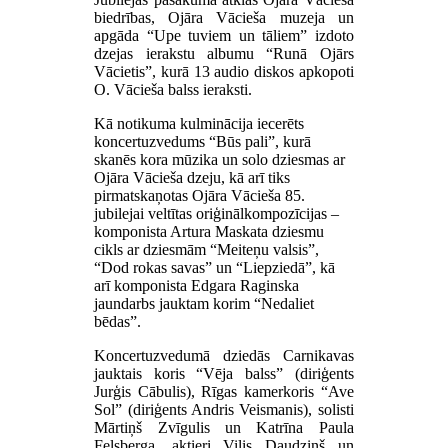
biedrības, Ojāra Vācieša muzeja un
apgāda “Upe tuviem un tāliem” izdoto
dzejas ierakstu albumu “Runā Ojārs
Vācietis”, kurā 13 audio diskos apkopoti
O. Vācieša balss ieraksti.
Kā notikuma kulminācija iecerēts
koncertuzvedums “Būs pali”, kurā
skanēs kora mūzika un solo dziesmas ar
Ojāra Vācieša dzeju, kā arī tiks
pirmatskaņotas Ojāra Vācieša 85.
jubilejai veltītas oriģinālkompozīcijas –
komponista Artura Maskata dziesmu
cikls ar dziesmām “Meiteņu valsis”,
“Dod rokas savas” un “Liepziedā”, kā
arī komponista Edgara Raginska
jaundarbs jauktam korim “Nedaliet
bēdas”.
Koncertuzvedumā dziedās Carnikavas
jauktais koris “Vēja balss” (diriģents
Jurģis Cābulis), Rīgas kamerkoris “Ave
Sol” (diriģents Andris Veismanis), solisti
Mārtiņš Zvīgulis un Katrīna Paula
Felsberga, aktieri Vilis Daudziņš un