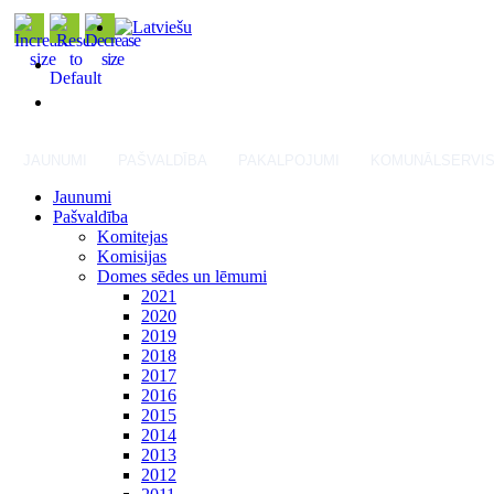
JAUNUMI
PAŠVALDĪBA
PAKALPOJUMI
KOMUNĀLSERVI
Jaunumi
Pašvaldība
Komitejas
Komisijas
Domes sēdes un lēmumi
2021
2020
2019
2018
2017
2016
2015
2014
2013
2012