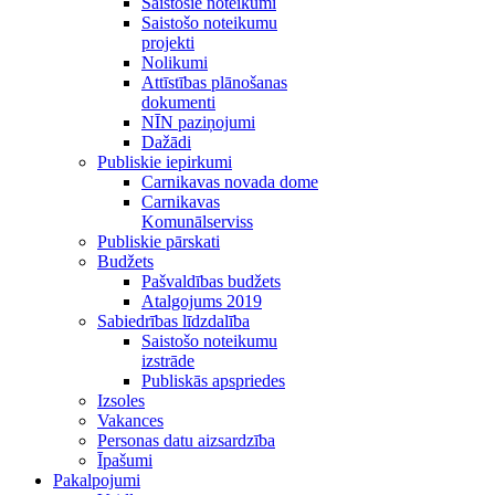
Saistošie noteikumi
Saistošo noteikumu
projekti
Nolikumi
Attīstības plānošanas
dokumenti
NĪN paziņojumi
Dažādi
Publiskie iepirkumi
Carnikavas novada dome
Carnikavas
Komunālserviss
Publiskie pārskati
Budžets
Pašvaldības budžets
Atalgojums 2019
Sabiedrības līdzdalība
Saistošo noteikumu
izstrāde
Publiskās apspriedes
Izsoles
Vakances
Personas datu aizsardzība
Īpašumi
Pakalpojumi