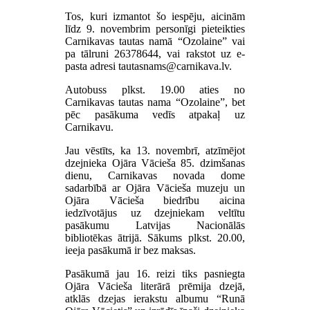
Tos, kuri izmantot šo iespēju, aicinām
līdz 9. novembrim personīgi pieteikties
Carnikavas tautas namā “Ozolaine” vai
pa tālruni 26378644, vai rakstot uz e-
pasta adresi
.
Autobuss plkst. 19.00 aties no
Carnikavas tautas nama “Ozolaine”, bet
pēc pasākuma vedīs atpakaļ uz
Carnikavu.
Jau vēstīts, ka 13. novembrī, atzīmējot
dzejnieka Ojāra Vācieša 85. dzimšanas
dienu, Carnikavas novada dome
sadarbībā ar Ojāra Vācieša muzeju un
Ojāra Vācieša biedrību aicina
iedzīvotājus uz dzejniekam veltītu
pasākumu Latvijas Nacionālās
bibliotēkas ātrijā. Sākums plkst. 20.00,
ieeja pasākumā ir bez maksas.
Pasākumā jau 16. reizi tiks pasniegta
Ojāra Vācieša literārā prēmija dzejā,
atklās dzejas ierakstu albumu “Runā