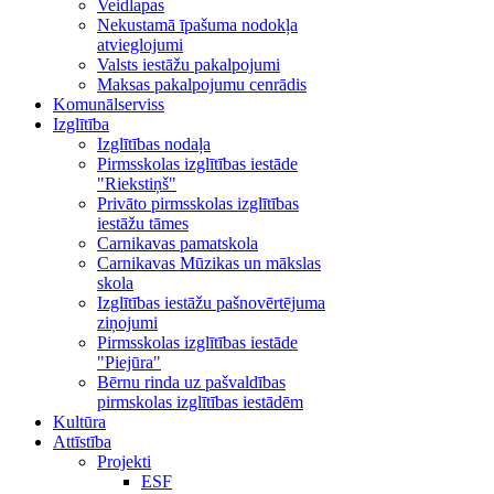
Veidlapas
Nekustamā īpašuma nodokļa
atvieglojumi
Valsts iestāžu pakalpojumi
Maksas pakalpojumu cenrādis
Komunālserviss
Izglītība
Izglītības nodaļa
Pirmsskolas izglītības iestāde
"Riekstiņš"
Privāto pirmsskolas izglītības
iestāžu tāmes
Carnikavas pamatskola
Carnikavas Mūzikas un mākslas
skola
Izglītības iestāžu pašnovērtējuma
ziņojumi
Pirmsskolas izglītības iestāde
"Piejūra"
Bērnu rinda uz pašvaldības
pirmskolas izglītības iestādēm
Kultūra
Attīstība
Projekti
ESF