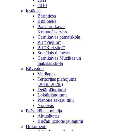
2011
2010
Iestādes
Bāriņtiesa
Bibliotēka
P/a Carnikavas
Komunālserviss
Carnikavas pamatskola
PII "Piejūra"
PII "Riekstiņš"
Sociālais dienests
Carnikavas Mūzikas un
mākslas skola
Būvvalde
Veidlapas
Teritorijas plānojums
(2018.-2028.)
Detālplānojumi
Lokālplānojumi
Plānotie sakaru tīkli
Nodevas
Pašvaldības policija
Aktualitātes
Biežāk uzdotie jautājumi
Dokumenti