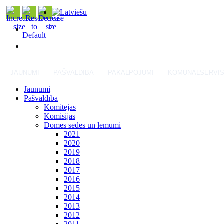
JAUNUMI
PAŠVALDĪBA
PAKALPOJUMI
KOMUNĀLSERVI
Jaunumi
Pašvaldība
Komitejas
Komisijas
Domes sēdes un lēmumi
2021
2020
2019
2018
2017
2016
2015
2014
2013
2012