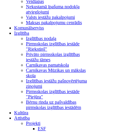
Veidlapas
Nekustamā īpašuma nodokļa
atvieglojumi
Valsts iestāžu pakalpojumi
Maksas pakalpojumu cenrādis
Komunālserviss
Izglītība
Izglītības nodaļa
Pirmsskolas izglītības iestāde
"Riekstiņš"
Privāto pirmsskolas izglītības
iestāžu tāmes
Carnikavas pamatskola
Carnikavas Mūzikas un mākslas
skola
Izglītības iestāžu pašnovērtējuma
ziņojumi
Pirmsskolas izglītības iestāde
"Piejūra"
Bērnu rinda uz pašvaldības
pirmskolas izglītības iestādēm
Kultūra
Attīstība
Projekti
ESF