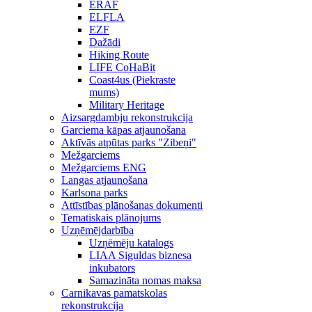
ERAF
ELFLA
EZF
Dažādi
Hiking Route
LIFE CoHaBit
Coast4us (Piekraste
mums)
Military Heritage
Aizsargdambju rekonstrukcija
Garciema kāpas atjaunošana
Aktīvās atpūtas parks "Zibeņi"
Mežgarciems
Mežgarciems ENG
Langas atjaunošana
Karlsona parks
Attīstības plānošanas dokumenti
Tematiskais plānojums
Uzņēmējdarbība
Uzņēmēju katalogs
LIAA Siguldas biznesa
inkubators
Samazināta nomas maksa
Carnikavas pamatskolas
rekonstrukcija