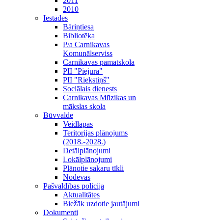
2011
2010
Iestādes
Bāriņtiesa
Bibliotēka
P/a Carnikavas
Komunālserviss
Carnikavas pamatskola
PII "Piejūra"
PII "Riekstiņš"
Sociālais dienests
Carnikavas Mūzikas un
mākslas skola
Būvvalde
Veidlapas
Teritorijas plānojums
(2018.-2028.)
Detālplānojumi
Lokālplānojumi
Plānotie sakaru tīkli
Nodevas
Pašvaldības policija
Aktualitātes
Biežāk uzdotie jautājumi
Dokumenti