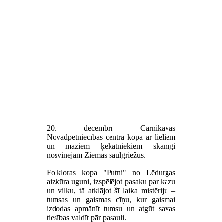
20. decembrī Carnikavas
Novadpētniecības centrā kopā ar lieliem
un maziem ķekatniekiem skanīgi
nosvinējām Ziemas saulgriežus.
Folkloras kopa "Putni" no Lēdurgas
aizkūra uguni, izspēlējot pasaku par kazu
un vilku, tā atklājot šī laika mistēriju –
tumsas un gaismas cīņu, kur gaismai
izdodas apmānīt tumsu un atgūt savas
tiesības valdīt pār pasauli.