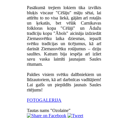
Pasākumā trejiem lokiem tika izvilkts
bluķis viscaur "Cēlāju" māju sētai, lai
attīrītu to no visa liekā, gājām arī rotaļās
un ķekatās, bet vēlāk Carnikavas
folkloras kopa "Cēlāji" un Ādažu
tradīciju kopu "Ābols" aicināja izdziedāt
Ziemassvētku laika dziesmas, iepazīt
svētku tradīcijas un ticējumus, kā arī
darināt Ziemassvētku rotājumus – dziju
saulītes. Katram bija iespēja arī izliet
savu vaska laimīti jaunajam Saules
ritumam.
Paldies visiem svētku dalībniekiem un
līdzautoriem, kā arī darbnīcas vadītājiem!
Lai gaišs un piepildīts jaunais Saules
ritējums!
FOTOGALERIJA
Tautas nams "Ozolaine"