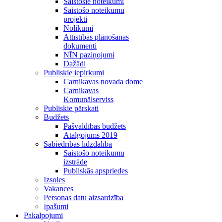
Saistošie noteikumi
Saistošo noteikumu
projekti
Nolikumi
Attīstības plānošanas
dokumenti
NĪN paziņojumi
Dažādi
Publiskie iepirkumi
Carnikavas novada dome
Carnikavas
Komunālserviss
Publiskie pārskati
Budžets
Pašvaldības budžets
Atalgojums 2019
Sabiedrības līdzdalība
Saistošo noteikumu
izstrāde
Publiskās apspriedes
Izsoles
Vakances
Personas datu aizsardzība
Īpašumi
Pakalpojumi