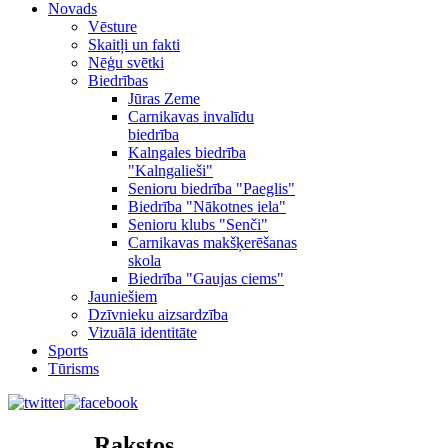
Novads
Vēsture
Skaitļi un fakti
Nēģu svētki
Biedrības
Jūras Zeme
Carnikavas invalīdu
biedrība
Kalngales biedrība
"Kalngalieši"
Senioru biedrība "Paeglis"
Biedrība "Nākotnes iela"
Senioru klubs "Senči"
Carnikavas makšķerēšanas
skola
Biedrība "Gaujas ciems"
Jauniešiem
Dzīvnieku aizsardzība
Vizuālā identitāte
Sports
Tūrisms
Rakstos