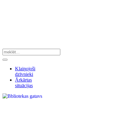
Klaiņojoši
dzīvnieki
Ārkārtas
situācijas