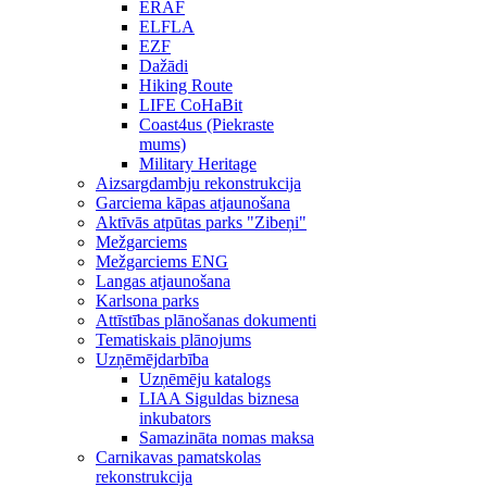
ERAF
ELFLA
EZF
Dažādi
Hiking Route
LIFE CoHaBit
Coast4us (Piekraste
mums)
Military Heritage
Aizsargdambju rekonstrukcija
Garciema kāpas atjaunošana
Aktīvās atpūtas parks "Zibeņi"
Mežgarciems
Mežgarciems ENG
Langas atjaunošana
Karlsona parks
Attīstības plānošanas dokumenti
Tematiskais plānojums
Uzņēmējdarbība
Uzņēmēju katalogs
LIAA Siguldas biznesa
inkubators
Samazināta nomas maksa
Carnikavas pamatskolas
rekonstrukcija