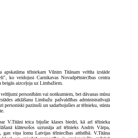
a apskatāma tēlniekam Vilnim Titānam veltīta izstāde
li", ko veidojusi Carnikavas Novadpētniecības centra
ta beigās aizceļoja uz Limbažiem.
i veltījumi personībām vai notikumiem, bet dāvanas mūsu
izstādes atklāšanu Limbažu pašvaldības administratīvajā
ri personiski pazinuši un sadarbojušies ar tēlnieku, stāsta
te.
ar V.Titāni teica bijušie klases biedri, kā arī tēlnieka
āšanā klātesošos uzrunāja arī tēlnieks Andris Vārpa,
 gan viņa lomu Latvijas tēlniecības attīstībā. V.Titāna