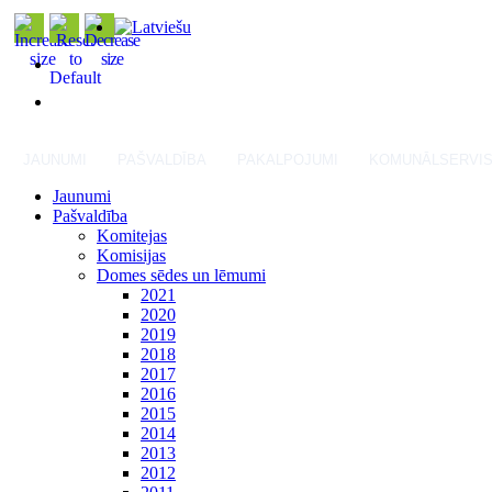
JAUNUMI
PAŠVALDĪBA
PAKALPOJUMI
KOMUNĀLSERVI
Jaunumi
Pašvaldība
Komitejas
Komisijas
Domes sēdes un lēmumi
2021
2020
2019
2018
2017
2016
2015
2014
2013
2012