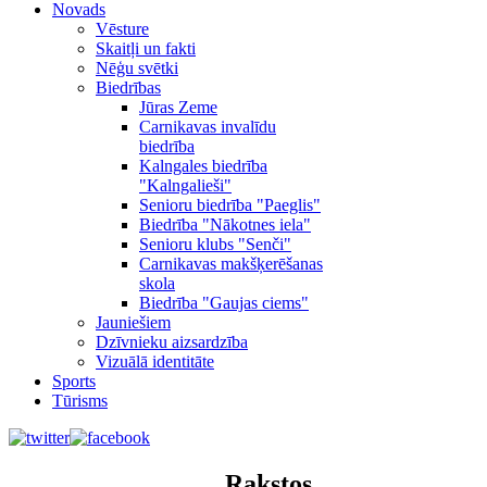
Novads
Vēsture
Skaitļi un fakti
Nēģu svētki
Biedrības
Jūras Zeme
Carnikavas invalīdu
biedrība
Kalngales biedrība
"Kalngalieši"
Senioru biedrība "Paeglis"
Biedrība "Nākotnes iela"
Senioru klubs "Senči"
Carnikavas makšķerēšanas
skola
Biedrība "Gaujas ciems"
Jauniešiem
Dzīvnieku aizsardzība
Vizuālā identitāte
Sports
Tūrisms
Rakstos