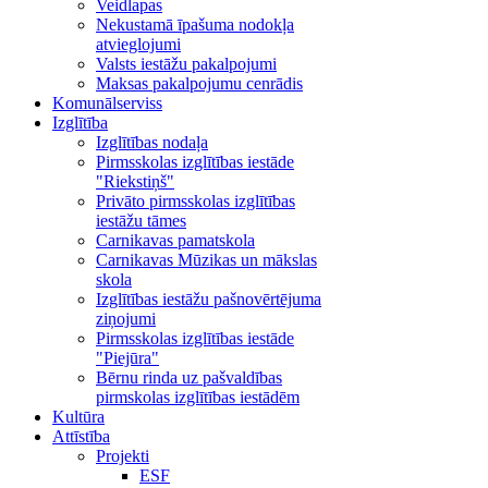
Veidlapas
Nekustamā īpašuma nodokļa
atvieglojumi
Valsts iestāžu pakalpojumi
Maksas pakalpojumu cenrādis
Komunālserviss
Izglītība
Izglītības nodaļa
Pirmsskolas izglītības iestāde
"Riekstiņš"
Privāto pirmsskolas izglītības
iestāžu tāmes
Carnikavas pamatskola
Carnikavas Mūzikas un mākslas
skola
Izglītības iestāžu pašnovērtējuma
ziņojumi
Pirmsskolas izglītības iestāde
"Piejūra"
Bērnu rinda uz pašvaldības
pirmskolas izglītības iestādēm
Kultūra
Attīstība
Projekti
ESF