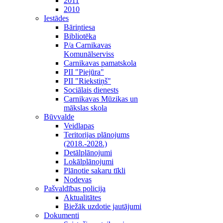
2011
2010
Iestādes
Bāriņtiesa
Bibliotēka
P/a Carnikavas
Komunālserviss
Carnikavas pamatskola
PII "Piejūra"
PII "Riekstiņš"
Sociālais dienests
Carnikavas Mūzikas un
mākslas skola
Būvvalde
Veidlapas
Teritorijas plānojums
(2018.-2028.)
Detālplānojumi
Lokālplānojumi
Plānotie sakaru tīkli
Nodevas
Pašvaldības policija
Aktualitātes
Biežāk uzdotie jautājumi
Dokumenti