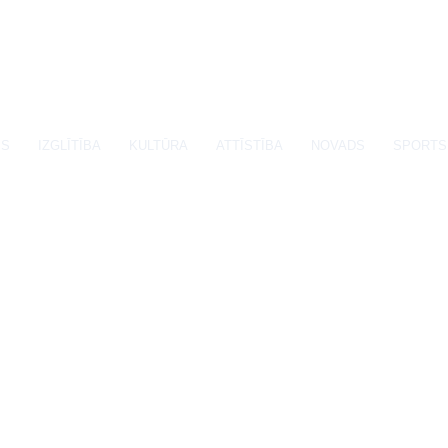
SS
IZGLĪTĪBA
KULTŪRA
ATTĪSTĪBA
NOVADS
SPORTS