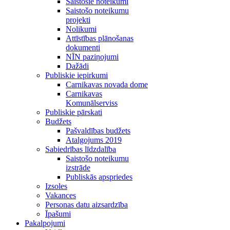
Saistošie noteikumi
Saistošo noteikumu
projekti
Nolikumi
Attīstības plānošanas
dokumenti
NĪN paziņojumi
Dažādi
Publiskie iepirkumi
Carnikavas novada dome
Carnikavas
Komunālserviss
Publiskie pārskati
Budžets
Pašvaldības budžets
Atalgojums 2019
Sabiedrības līdzdalība
Saistošo noteikumu
izstrāde
Publiskās apspriedes
Izsoles
Vakances
Personas datu aizsardzība
Īpašumi
Pakalpojumi