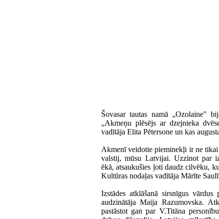
Šovasar tautas namā „Ozolaine" bij
„Akmeņu plēsējs ar dzejnieka dvēse
vadītāja Elita Pētersone un kas augus
Akmenī veidotie pieminekļi ir ne tika
valstij, mūsu Latvijai. Uzzinot par 
ēkā, atsaukušies ļoti daudz cilvēku, ku
Kultūras nodaļas vadītāja Mārīte Saulī
Izstādes atklāšanā sirsnīgus vārdus p
audzinātāja Maija Razumovska. Atkl
pastāstot gan par V.Titāna personību,