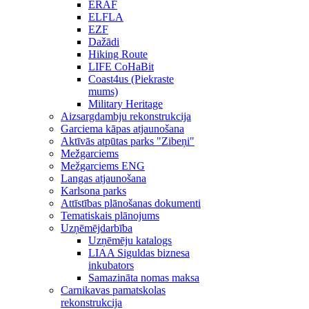
ERAF
ELFLA
EZF
Dažādi
Hiking Route
LIFE CoHaBit
Coast4us (Piekraste
mums)
Military Heritage
Aizsargdambju rekonstrukcija
Garciema kāpas atjaunošana
Aktīvās atpūtas parks "Zibeņi"
Mežgarciems
Mežgarciems ENG
Langas atjaunošana
Karlsona parks
Attīstības plānošanas dokumenti
Tematiskais plānojums
Uzņēmējdarbība
Uzņēmēju katalogs
LIAA Siguldas biznesa
inkubators
Samazināta nomas maksa
Carnikavas pamatskolas
rekonstrukcija