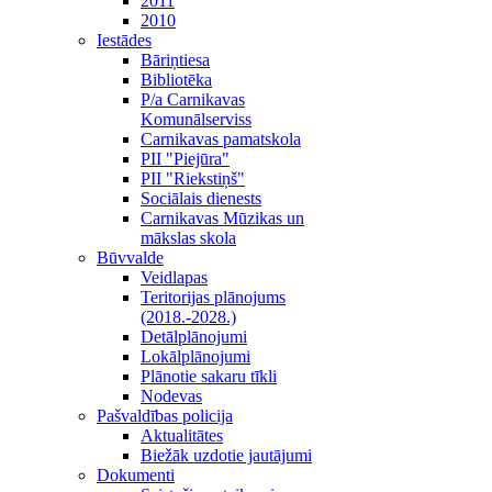
2011
2010
Iestādes
Bāriņtiesa
Bibliotēka
P/a Carnikavas
Komunālserviss
Carnikavas pamatskola
PII "Piejūra"
PII "Riekstiņš"
Sociālais dienests
Carnikavas Mūzikas un
mākslas skola
Būvvalde
Veidlapas
Teritorijas plānojums
(2018.-2028.)
Detālplānojumi
Lokālplānojumi
Plānotie sakaru tīkli
Nodevas
Pašvaldības policija
Aktualitātes
Biežāk uzdotie jautājumi
Dokumenti