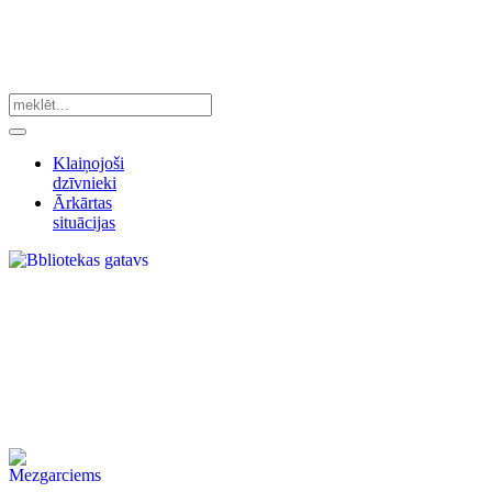
Klaiņojoši
dzīvnieki
Ārkārtas
situācijas