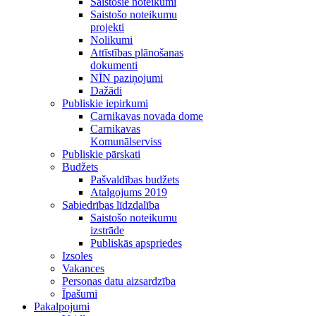
Saistošie noteikumi
Saistošo noteikumu
projekti
Nolikumi
Attīstības plānošanas
dokumenti
NĪN paziņojumi
Dažādi
Publiskie iepirkumi
Carnikavas novada dome
Carnikavas
Komunālserviss
Publiskie pārskati
Budžets
Pašvaldības budžets
Atalgojums 2019
Sabiedrības līdzdalība
Saistošo noteikumu
izstrāde
Publiskās apspriedes
Izsoles
Vakances
Personas datu aizsardzība
Īpašumi
Pakalpojumi