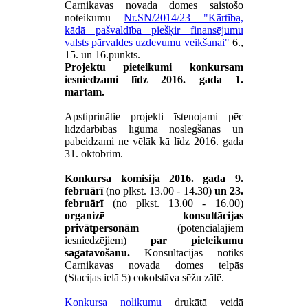
Carnikavas novada domes saistošo
noteikumu
Nr.SN/2014/23 "Kārtība,
kādā pašvaldība piešķir finansējumu
valsts pārvaldes uzdevumu veikšanai"
6.,
15. un 16.punkts.
Projektu pieteikumi konkursam
iesniedzami līdz 2016. gada 1.
martam.
Apstiprinātie projekti īstenojami pēc
līdzdarbības līguma noslēgšanas un
pabeidzami ne vēlāk kā līdz 2016. gada
31. oktobrim.
Konkursa komisija 2016. gada 9.
februārī
(no plkst. 13.00 - 14.30)
un 23.
februārī
(no plkst. 13.00 - 16.00)
organizē konsultācijas
privātpersonām
(potenciālajiem
iesniedzējiem)
par pieteikumu
sagatavošanu.
Konsultācijas notiks
Carnikavas novada domes telpās
(Stacijas ielā 5) cokolstāva sēžu zālē.
Konkursa nolikumu
drukātā veidā