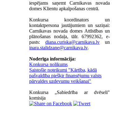
iespējams saņemt Carnikavas novada
domes Klientu apkalpošanas centrā.
Konkursa koordinators un
kontaktpersona jautājumiem un saziņai:
Carnikavas novada domes Attīstības un
plānošanas nodaļa, tālr. 67992362, e-
pasts:
un
.
Noderīga informācija:
Konkursa nolikums
Saistošie noteikumi "Kārtība, kādā
pašvaldība piešķir finansējumu valsts
pārvaldes uzdevumu veikšanai"
Konkursa „Sabiedrība ar dvēseli"
komisija