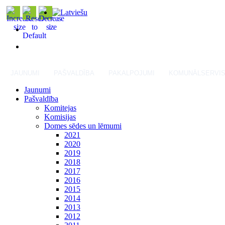
JAUNUMI
PAŠVALDĪBA
PAKALPOJUMI
KOMUNĀLSERVI
Jaunumi
Pašvaldība
Komitejas
Komisijas
Domes sēdes un lēmumi
2021
2020
2019
2018
2017
2016
2015
2014
2013
2012