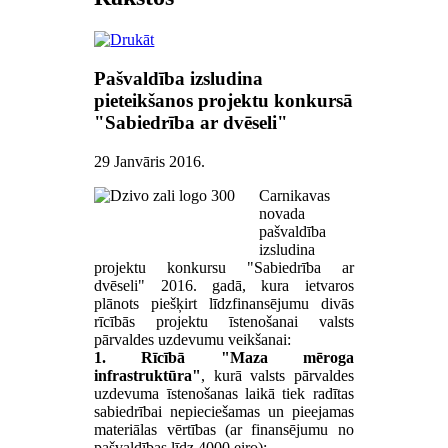
Pašvaldība izsludina
pieteikšanos projektu konkursā
"Sabiedrība ar dvēseli"
29 Janvāris 2016
.
Carnikavas
novada
pašvaldība
izsludina
projektu konkursu "Sabiedrība ar
dvēseli" 2016. gadā, kura ietvaros
plānots piešķirt līdzfinansējumu divās
rīcībās projektu īstenošanai valsts
pārvaldes uzdevumu veikšanai:
1. Rīcībā "Maza mēroga
infrastruktūra"
, kurā valsts pārvaldes
uzdevuma īstenošanas laikā tiek radītas
sabiedrībai nepieciešamas un pieejamas
materiālas vērtības (ar finansējumu no
pašvaldības līdz 4000 eiro):