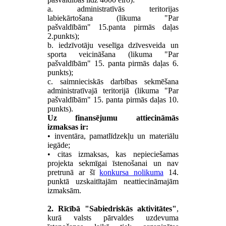
a. administratīvās teritorijas
labiekārtošana (likuma "Par
pašvaldībām" 15.panta pirmās daļas
2.punkts);
b. iedzīvotāju veselīga dzīvesveida un
sporta veicināšana (likuma "Par
pašvaldībām" 15. panta pirmās daļas 6.
punkts);
c. saimnieciskās darbības sekmēšana
administratīvajā teritorijā (likuma "Par
pašvaldībām" 15. panta pirmās daļas 10.
punkts).
Uz finansējumu attiecināmās
izmaksas ir:
• inventāra, pamatlīdzekļu un materiālu
iegāde;
• citas izmaksas, kas nepieciešamas
projekta sekmīgai īstenošanai un nav
pretrunā ar šī
konkursa nolikuma
14.
punktā uzskaitītajām neattiecināmajām
izmaksām.
2. Rīcībā "Sabiedriskās aktivitātes"
,
kurā valsts pārvaldes uzdevuma