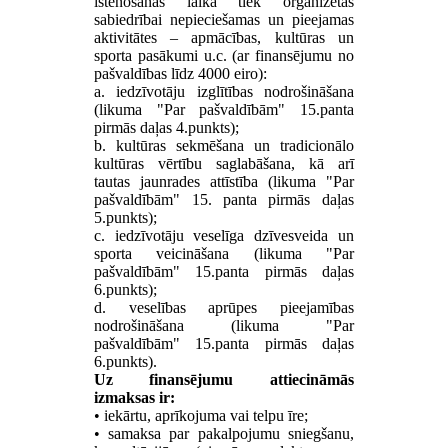
īstenošanas laikā tiek organizētas
sabiedrībai nepieciešamas un pieejamas
aktivitātes – apmācības, kultūras un
sporta pasākumi u.c. (ar finansējumu no
pašvaldības līdz 4000 eiro):
a. iedzīvotāju izglītības nodrošināšana
(likuma "Par pašvaldībām" 15.panta
pirmās daļas 4.punkts);
b. kultūras sekmēšana un tradicionālo
kultūras vērtību saglabāšana, kā arī
tautas jaunrades attīstība (likuma "Par
pašvaldībām" 15. panta pirmās daļas
5.punkts);
c. iedzīvotāju veselīga dzīvesveida un
sporta veicināšana (likuma "Par
pašvaldībām" 15.panta pirmās daļas
6.punkts);
d. veselības aprūpes pieejamības
nodrošināšana (likuma "Par
pašvaldībām" 15.panta pirmās daļas
6.punkts).
Uz finansējumu attiecināmās
izmaksas ir:
• iekārtu, aprīkojuma vai telpu īre;
• samaksa par pakalpojumu sniegšanu,