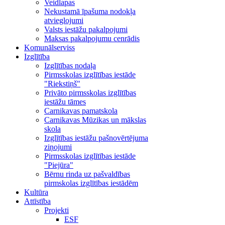
Veidlapas
Nekustamā īpašuma nodokļa
atvieglojumi
Valsts iestāžu pakalpojumi
Maksas pakalpojumu cenrādis
Komunālserviss
Izglītība
Izglītības nodaļa
Pirmsskolas izglītības iestāde
"Riekstiņš"
Privāto pirmsskolas izglītības
iestāžu tāmes
Carnikavas pamatskola
Carnikavas Mūzikas un mākslas
skola
Izglītības iestāžu pašnovērtējuma
ziņojumi
Pirmsskolas izglītības iestāde
"Piejūra"
Bērnu rinda uz pašvaldības
pirmskolas izglītības iestādēm
Kultūra
Attīstība
Projekti
ESF