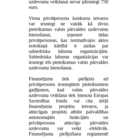
uzdevuma veikšanai nevar pārsniegt 750
euro.
Viena privātpersona konkursa ietvaros
var iesniegt ne vairāk kā divus
pieteikumus valsts pārvaldes uzdevumu
īstenošanai, izņemot tādas
privātpersonas, kas normatīvajos aktos
noteiktajā kārtībā ir atzītas par
sabiedriska labuma organizācijām.
Sabiedriska labuma organizācijas var
iesniegt trīs pieteikumus valsts pārvaldes
uzdevumu īstenošanai.
Finansējums tiek piešķirts arī
privātpersonu iesniegtiem pieteikumiem
gadījumos, kad valsts pārvaldes
uzdevuma veikšana tiek īstenota Eiropas
Savienības fondu vai cita ārējā
finansējuma projekta ietvaros, ja
attiecīgais projekts atbilst pašvaldības
autonomajām funkcijām un
privātpersona attiecīgo pārvaldes
uzdevumu var veikt efektīvāk.
Finansējuma piešķiršanu reglamentē