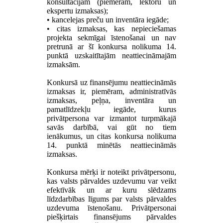
konsultācijām (piemēram, lektoru un
ekspertu izmaksas);
• kancelejas preču un inventāra iegāde;
• citas izmaksas, kas nepieciešamas
projekta sekmīgai īstenošanai un nav
pretrunā ar šī konkursa nolikuma 14.
punktā uzskaitītajām neattiecināmajām
izmaksām.
Konkursā uz finansējumu neattiecināmās
izmaksas ir, piemēram, administratīvās
izmaksas, peļņa, inventāra un
pamatlīdzekļu iegāde, kurus
privātpersona var izmantot turpmākajā
savās darbībā, vai gūt no tiem
ienākumus, un citas konkursa nolikuma
14. punktā minētās neattiecināmās
izmaksas.
Konkursa mērķi ir noteikt privātpersonu,
kas valsts pārvaldes uzdevumu var veikt
efektīvāk un ar kuru slēdzams
līdzdarbības līgums par valsts pārvaldes
uzdevuma īstenošanu. Privātpersonai
piešķirtais finansējums pārvaldes