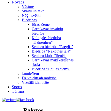
Novads
Vēsture
Skaitļi un fakti
Nēģu svētki
Biedrības
Jūras Zeme
Carnikavas invalīdu
biedrība
Kalngales biedrība
"Kalngalieši"
Senioru biedrība "Paeglis"
Biedrība "Nākotnes iela"
Senioru klubs "Senči"
Carnikavas makšķerēšanas
skola
Biedrība "Gaujas ciems"
Jauniešiem
Dzīvnieku aizsardzība
Vizuālā identitāte
Sports
Tūrisms
Rakstos