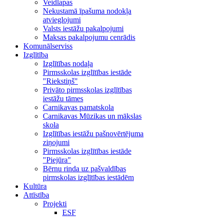
Veidlapas
Nekustamā īpašuma nodokļa
atvieglojumi
Valsts iestāžu pakalpojumi
Maksas pakalpojumu cenrādis
Komunālserviss
Izglītība
Izglītības nodaļa
Pirmsskolas izglītības iestāde
"Riekstiņš"
Privāto pirmsskolas izglītības
iestāžu tāmes
Carnikavas pamatskola
Carnikavas Mūzikas un mākslas
skola
Izglītības iestāžu pašnovērtējuma
ziņojumi
Pirmsskolas izglītības iestāde
"Piejūra"
Bērnu rinda uz pašvaldības
pirmskolas izglītības iestādēm
Kultūra
Attīstība
Projekti
ESF