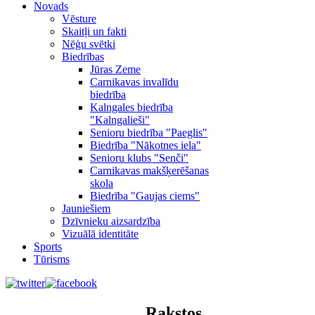
Novads
Vēsture
Skaitļi un fakti
Nēģu svētki
Biedrības
Jūras Zeme
Carnikavas invalīdu
biedrība
Kalngales biedrība
"Kalngalieši"
Senioru biedrība "Paeglis"
Biedrība "Nākotnes iela"
Senioru klubs "Senči"
Carnikavas makšķerēšanas
skola
Biedrība "Gaujas ciems"
Jauniešiem
Dzīvnieku aizsardzība
Vizuālā identitāte
Sports
Tūrisms
Rakstos