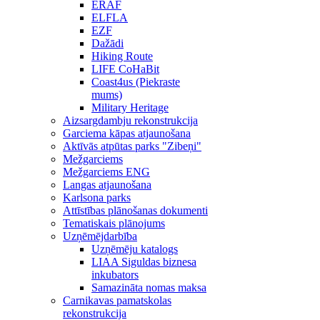
ERAF
ELFLA
EZF
Dažādi
Hiking Route
LIFE CoHaBit
Coast4us (Piekraste
mums)
Military Heritage
Aizsargdambju rekonstrukcija
Garciema kāpas atjaunošana
Aktīvās atpūtas parks "Zibeņi"
Mežgarciems
Mežgarciems ENG
Langas atjaunošana
Karlsona parks
Attīstības plānošanas dokumenti
Tematiskais plānojums
Uzņēmējdarbība
Uzņēmēju katalogs
LIAA Siguldas biznesa
inkubators
Samazināta nomas maksa
Carnikavas pamatskolas
rekonstrukcija