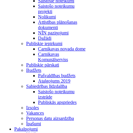
Saistošie noteikumi
Saistošo noteikumu
projekti
Nolikumi
Attīstības plānošanas
dokumenti
NĪN paziņojumi
Dažādi
Publiskie iepirkumi
Carnikavas novada dome
Carnikavas
Komunālserviss
Publiskie pārskati
Budžets
Pašvaldības budžets
Atalgojums 2019
Sabiedrības līdzdalība
Saistošo noteikumu
izstrāde
Publiskās apspriedes
Izsoles
Vakances
Personas datu aizsardzība
Īpašumi
Pakalpojumi