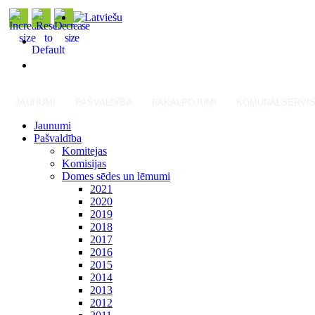
JAUNUMI
PAŠVALDĪBA
PAKALPOJUMI
KOMUNĀLSERVI
Jaunumi
Pašvaldība
Komitejas
Komisijas
Domes sēdes un lēmumi
2021
2020
2019
2018
2017
2016
2015
2014
2013
2012