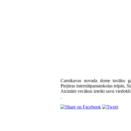
Carnikavas novada dome tuvāko gadu
Piejūras internātpamatskolas telpās, Si
Aicinām vecākus izteikt savu viedokli