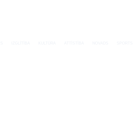
SS
IZGLĪTĪBA
KULTŪRA
ATTĪSTĪBA
NOVADS
SPORTS