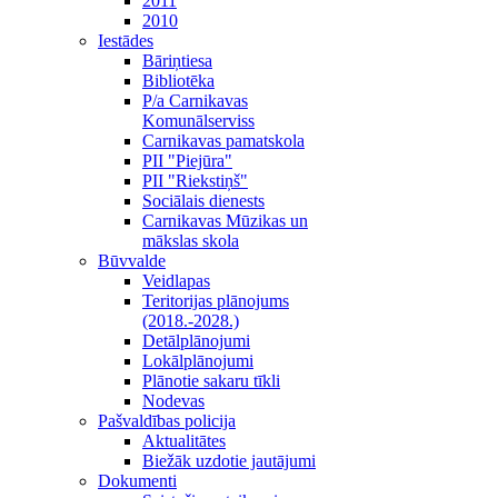
2011
2010
Iestādes
Bāriņtiesa
Bibliotēka
P/a Carnikavas
Komunālserviss
Carnikavas pamatskola
PII "Piejūra"
PII "Riekstiņš"
Sociālais dienests
Carnikavas Mūzikas un
mākslas skola
Būvvalde
Veidlapas
Teritorijas plānojums
(2018.-2028.)
Detālplānojumi
Lokālplānojumi
Plānotie sakaru tīkli
Nodevas
Pašvaldības policija
Aktualitātes
Biežāk uzdotie jautājumi
Dokumenti