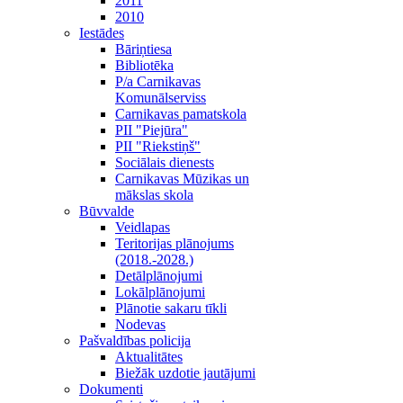
2011
2010
Iestādes
Bāriņtiesa
Bibliotēka
P/a Carnikavas
Komunālserviss
Carnikavas pamatskola
PII "Piejūra"
PII "Riekstiņš"
Sociālais dienests
Carnikavas Mūzikas un
mākslas skola
Būvvalde
Veidlapas
Teritorijas plānojums
(2018.-2028.)
Detālplānojumi
Lokālplānojumi
Plānotie sakaru tīkli
Nodevas
Pašvaldības policija
Aktualitātes
Biežāk uzdotie jautājumi
Dokumenti