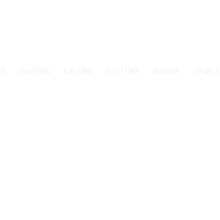
SS
IZGLĪTĪBA
KULTŪRA
ATTĪSTĪBA
NOVADS
SPORTS