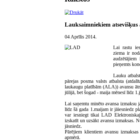
Lauksaimniekiem atsevišķus
04 Aprīlis 2014
.
Lai rastu ie
ziema ir nod
audzētājiem 
pieņemts kon
Lauku atbals
pārejas posma valsts atbalsta (atda
laukaugu platībām (ALA)) avansu ātrāk
jūlijā, bet šogad - maija mēnesī līdz 1.
Lai saņemtu minēto avansa izmaksu ja
līdz šā gada 1.maijam ir jāiesniedz 
var iesniegt tikai LAD Elektroniska
izskatīt un uzsākt avansu izmaksas. N
jāsniedz.
Pārējiem klientiem avansu izmaksas 
apmērā.