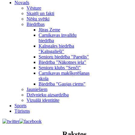
Novads
Vēsture
Skaitļi un fakti
Nēģu svētki
Biedrības
Jūras Zeme
Carnikavas invalīdu
biedrība
Kalngales biedrība
"Kalngalieši"
Senioru biedrība "Paeglis"
Biedrība "Nākotnes iela"
Senioru klubs "Senči"
Carnikavas makšķerēšanas
skola
Biedrība "Gaujas ciems"
Jauniešiem
Dzīvnieku aizsardzība
Vizuālā identitāte
Sports
Tūrisms
Rakstos