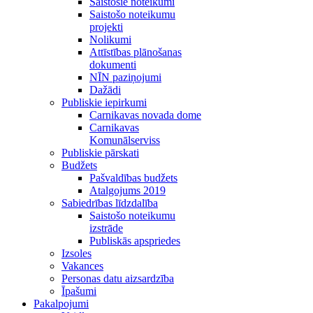
Saistošie noteikumi
Saistošo noteikumu
projekti
Nolikumi
Attīstības plānošanas
dokumenti
NĪN paziņojumi
Dažādi
Publiskie iepirkumi
Carnikavas novada dome
Carnikavas
Komunālserviss
Publiskie pārskati
Budžets
Pašvaldības budžets
Atalgojums 2019
Sabiedrības līdzdalība
Saistošo noteikumu
izstrāde
Publiskās apspriedes
Izsoles
Vakances
Personas datu aizsardzība
Īpašumi
Pakalpojumi