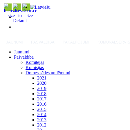
JAUNUMI
PAŠVALDĪBA
PAKALPOJUMI
KOMUNĀLSERVI
Jaunumi
Pašvaldība
Komitejas
Komisijas
Domes sēdes un lēmumi
2021
2020
2019
2018
2017
2016
2015
2014
2013
2012