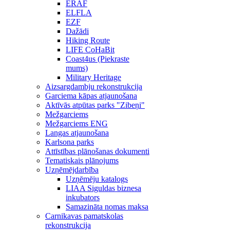
ERAF
ELFLA
EZF
Dažādi
Hiking Route
LIFE CoHaBit
Coast4us (Piekraste
mums)
Military Heritage
Aizsargdambju rekonstrukcija
Garciema kāpas atjaunošana
Aktīvās atpūtas parks "Zibeņi"
Mežgarciems
Mežgarciems ENG
Langas atjaunošana
Karlsona parks
Attīstības plānošanas dokumenti
Tematiskais plānojums
Uzņēmējdarbība
Uzņēmēju katalogs
LIAA Siguldas biznesa
inkubators
Samazināta nomas maksa
Carnikavas pamatskolas
rekonstrukcija