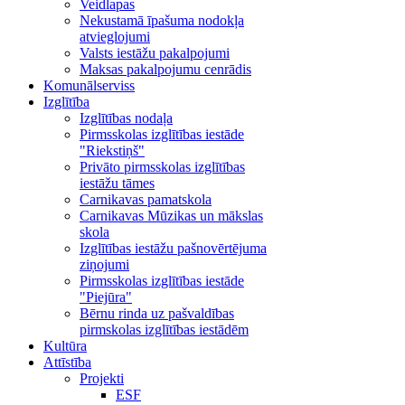
Veidlapas
Nekustamā īpašuma nodokļa
atvieglojumi
Valsts iestāžu pakalpojumi
Maksas pakalpojumu cenrādis
Komunālserviss
Izglītība
Izglītības nodaļa
Pirmsskolas izglītības iestāde
"Riekstiņš"
Privāto pirmsskolas izglītības
iestāžu tāmes
Carnikavas pamatskola
Carnikavas Mūzikas un mākslas
skola
Izglītības iestāžu pašnovērtējuma
ziņojumi
Pirmsskolas izglītības iestāde
"Piejūra"
Bērnu rinda uz pašvaldības
pirmskolas izglītības iestādēm
Kultūra
Attīstība
Projekti
ESF