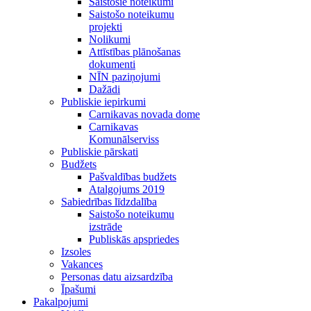
Saistošie noteikumi
Saistošo noteikumu
projekti
Nolikumi
Attīstības plānošanas
dokumenti
NĪN paziņojumi
Dažādi
Publiskie iepirkumi
Carnikavas novada dome
Carnikavas
Komunālserviss
Publiskie pārskati
Budžets
Pašvaldības budžets
Atalgojums 2019
Sabiedrības līdzdalība
Saistošo noteikumu
izstrāde
Publiskās apspriedes
Izsoles
Vakances
Personas datu aizsardzība
Īpašumi
Pakalpojumi