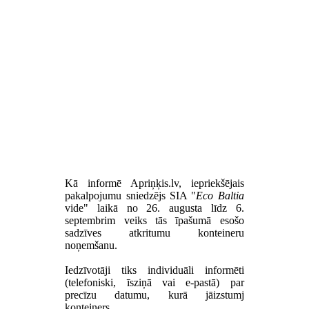
Kā informē Apriņķis.lv, iepriekšējais
pakalpojumu sniedzējs SIA "
Eco Baltia
vide" laikā no 26. augusta līdz 6.
septembrim veiks tās īpašumā esošo
sadzīves atkritumu konteineru
noņemšanu.
Iedzīvotāji tiks individuāli informēti
(telefoniski, īsziņā vai e-pastā) par
precīzu datumu, kurā jāizstumj
konteiners.