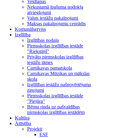
Veidlapas
Nekustamā īpašuma nodokļa
atvieglojumi
Valsts iestāžu pakalpojumi
Maksas pakalpojumu cenrādis
Komunālserviss
Izglītība
Izglītības nodaļa
Pirmsskolas izglītības iestāde
"Riekstiņš"
Privāto pirmsskolas izglītības
iestāžu tāmes
Carnikavas pamatskola
Carnikavas Mūzikas un mākslas
skola
Izglītības iestāžu pašnovērtējuma
ziņojumi
Pirmsskolas izglītības iestāde
"Piejūra"
Bērnu rinda uz pašvaldības
pirmskolas izglītības iestādēm
Kultūra
Attīstība
Projekti
ESF