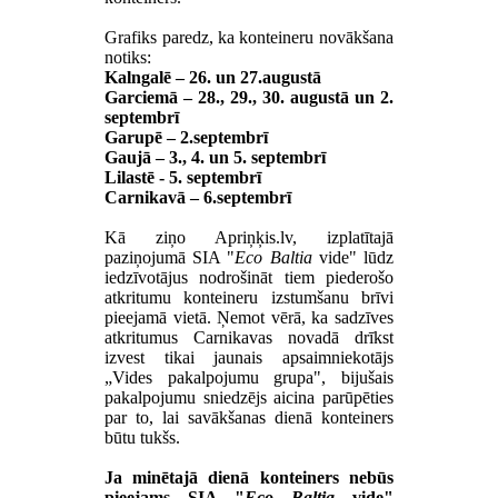
Grafiks paredz, ka konteineru novākšana
notiks:
Kalngalē – 26. un 27.augustā
Garciemā – 28., 29., 30. augustā un 2.
septembrī
Garupē – 2.septembrī
Gaujā – 3., 4. un 5. septembrī
Lilastē - 5. septembrī
Carnikavā – 6.septembrī
Kā ziņo Apriņķis.lv, izplatītajā
paziņojumā SIA "
Eco Baltia
vide" lūdz
iedzīvotājus nodrošināt tiem piederošo
atkritumu konteineru izstumšanu brīvi
pieejamā vietā. Ņemot vērā, ka sadzīves
atkritumus Carnikavas novadā drīkst
izvest tikai jaunais apsaimniekotājs
„Vides pakalpojumu grupa", bijušais
pakalpojumu sniedzējs aicina parūpēties
par to, lai savākšanas dienā konteiners
būtu tukšs.
Ja minētajā dienā konteiners nebūs
pieejams SIA "
Eco Baltia
vide"