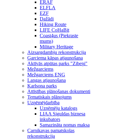
ERAF
ELFLA
EZF
Dažādi
Hiking Route
LIFE CoHaBit
Coast4us (Piekraste
mums)
Military Heritage
Aizsargdambju rekonstrukcija
Garciema kāpas atjaunošana
Aktīvās atpūtas parks "Zibeņi"
Mežgarciems
Mežgarciems ENG
Langas atjaunošana
Karlsona parks
Attīstības plānošanas dokumenti
Tematiskais plānojums
Uzņēmējdarbība
Uzņēmēju katalogs
LIAA Siguldas biznesa
inkubators
Samazināta nomas maksa
Carnikavas pamatskolas
rekonstrukcija