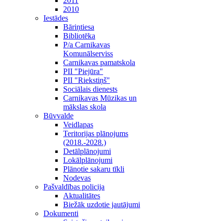
2011
2010
Iestādes
Bāriņtiesa
Bibliotēka
P/a Carnikavas
Komunālserviss
Carnikavas pamatskola
PII "Piejūra"
PII "Riekstiņš"
Sociālais dienests
Carnikavas Mūzikas un
mākslas skola
Būvvalde
Veidlapas
Teritorijas plānojums
(2018.-2028.)
Detālplānojumi
Lokālplānojumi
Plānotie sakaru tīkli
Nodevas
Pašvaldības policija
Aktualitātes
Biežāk uzdotie jautājumi
Dokumenti