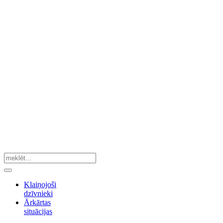
Klaiņojoši
dzīvnieki
Ārkārtas
situācijas