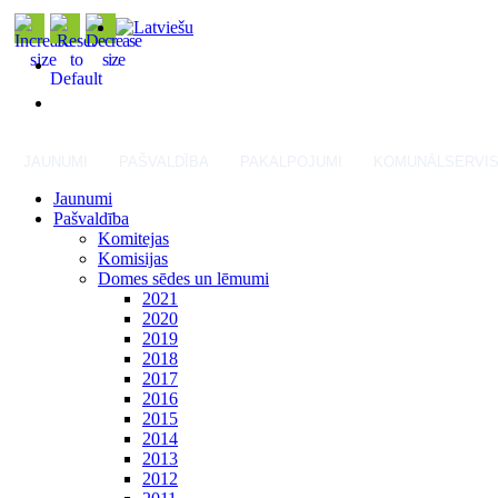
JAUNUMI
PAŠVALDĪBA
PAKALPOJUMI
KOMUNĀLSERVI
Jaunumi
Pašvaldība
Komitejas
Komisijas
Domes sēdes un lēmumi
2021
2020
2019
2018
2017
2016
2015
2014
2013
2012