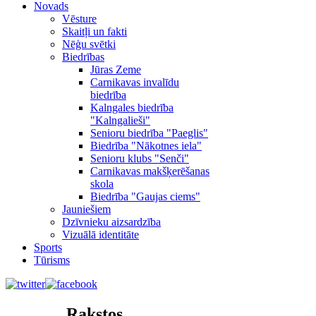
Novads
Vēsture
Skaitļi un fakti
Nēģu svētki
Biedrības
Jūras Zeme
Carnikavas invalīdu
biedrība
Kalngales biedrība
"Kalngalieši"
Senioru biedrība "Paeglis"
Biedrība "Nākotnes iela"
Senioru klubs "Senči"
Carnikavas makšķerēšanas
skola
Biedrība "Gaujas ciems"
Jauniešiem
Dzīvnieku aizsardzība
Vizuālā identitāte
Sports
Tūrisms
Rakstos