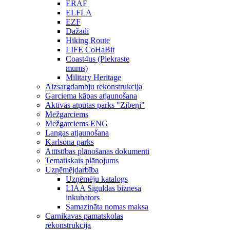
ERAF
ELFLA
EZF
Dažādi
Hiking Route
LIFE CoHaBit
Coast4us (Piekraste
mums)
Military Heritage
Aizsargdambju rekonstrukcija
Garciema kāpas atjaunošana
Aktīvās atpūtas parks "Zibeņi"
Mežgarciems
Mežgarciems ENG
Langas atjaunošana
Karlsona parks
Attīstības plānošanas dokumenti
Tematiskais plānojums
Uzņēmējdarbība
Uzņēmēju katalogs
LIAA Siguldas biznesa
inkubators
Samazināta nomas maksa
Carnikavas pamatskolas
rekonstrukcija