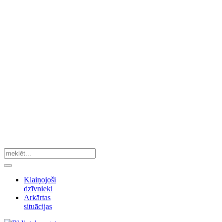
Klaiņojoši
dzīvnieki
Ārkārtas
situācijas