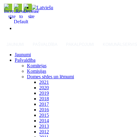
JAUNUMI
PAŠVALDĪBA
PAKALPOJUMI
KOMUNĀLSERVI
Jaunumi
Pašvaldība
Komitejas
Komisijas
Domes sēdes un lēmumi
2021
2020
2019
2018
2017
2016
2015
2014
2013
2012