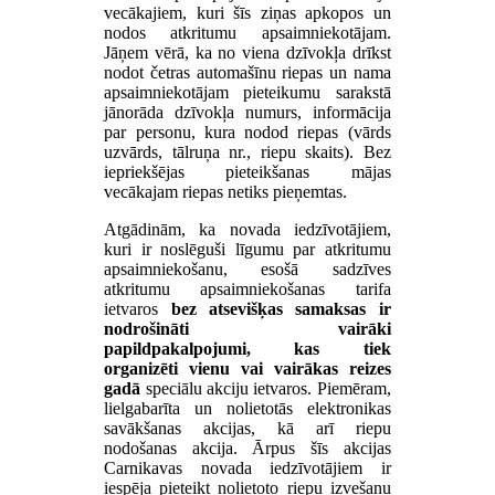
vecākajiem, kuri šīs ziņas apkopos un
nodos atkritumu apsaimniekotājam.
Jāņem vērā, ka no viena dzīvokļa drīkst
nodot četras automašīnu riepas un nama
apsaimniekotājam pieteikumu sarakstā
jānorāda dzīvokļa numurs, informācija
par personu, kura nodod riepas (vārds
uzvārds, tālruņa nr., riepu skaits). Bez
iepriekšējas pieteikšanas mājas
vecākajam riepas netiks pieņemtas.
Atgādinām, ka novada iedzīvotājiem,
kuri ir noslēguši līgumu par atkritumu
apsaimniekošanu, esošā sadzīves
atkritumu apsaimniekošanas tarifa
ietvaros
bez atsevišķas samaksas ir
nodrošināti vairāki
papildpakalpojumi, kas tiek
organizēti vienu vai vairākas reizes
gadā
speciālu akciju ietvaros. Piemēram,
lielgabarīta un nolietotās elektronikas
savākšanas akcijas, kā arī riepu
nodošanas akcija. Ārpus šīs akcijas
Carnikavas novada iedzīvotājiem ir
iespēja pieteikt nolietoto riepu izvešanu