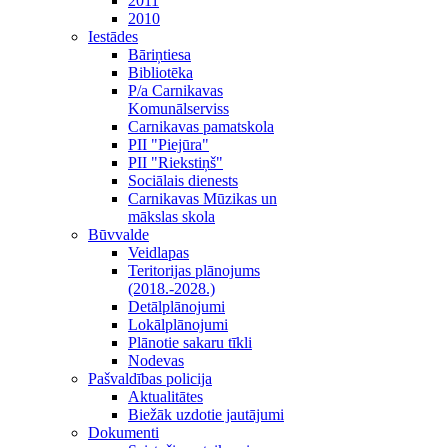
2011
2010
Iestādes
Bāriņtiesa
Bibliotēka
P/a Carnikavas
Komunālserviss
Carnikavas pamatskola
PII "Piejūra"
PII "Riekstiņš"
Sociālais dienests
Carnikavas Mūzikas un
mākslas skola
Būvvalde
Veidlapas
Teritorijas plānojums
(2018.-2028.)
Detālplānojumi
Lokālplānojumi
Plānotie sakaru tīkli
Nodevas
Pašvaldības policija
Aktualitātes
Biežāk uzdotie jautājumi
Dokumenti