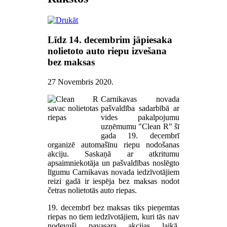
Līdz 14. decembrim jāpiesaka
nolietoto auto riepu izvešana
bez maksas
27 Novembris 2020
.
Carnikavas novada
pašvaldība sadarbībā ar
vides pakalpojumu
uzņēmumu "Clean R" šī
gada 19. decembrī
organizē automašīnu riepu nodošanas
akciju. Saskaņā ar atkritumu
apsaimniekotāja un pašvaldības noslēgto
līgumu Carnikavas novada iedzīvotājiem
reizi gadā ir iespēja bez maksas nodot
četras nolietotās auto riepas.
19. decembrī bez maksas tiks pieņemtas
riepas no tiem iedzīvotājiem, kuri tās nav
nodevuši pavasara akcijas laikā.