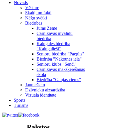
Novads
Vēsture
Skaitļi un fakti
Nēģu svētki
Biedrības
Jūras Zeme
Carnikavas invalīdu
biedrība
Kalngales biedrība
"Kalngalieši"
Senioru biedrība "Paeglis"
Biedrība "Nākotnes iela"
Senioru klubs "Senči"
Carnikavas makšķerēšanas
skola
Biedrība "Gaujas ciems"
Jauniešiem
Dzīvnieku aizsardzība
Vizuālā identitāte
Sports
Tūrisms
Rakstos