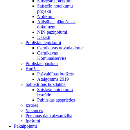
Saistošie noteikumi
Saistošo noteikumu
projekti
Nolikumi
Attīstības plānošanas
dokumenti
NĪN paziņojumi
Dažādi
Publiskie iepirkumi
Carnikavas novada dome
Carnikavas
Komunālserviss
Publiskie pārskati
Budžets
Pašvaldības budžets
Atalgojums 2019
Sabiedrības līdzdalība
Saistošo noteikumu
izstrāde
Publiskās apspriedes
Izsoles
Vakances
Personas datu aizsardzība
Īpašumi
Pakalpojumi