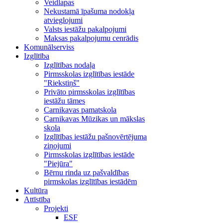
Veidlapas
Nekustamā īpašuma nodokļa
atvieglojumi
Valsts iestāžu pakalpojumi
Maksas pakalpojumu cenrādis
Komunālserviss
Izglītība
Izglītības nodaļa
Pirmsskolas izglītības iestāde
"Riekstiņš"
Privāto pirmsskolas izglītības
iestāžu tāmes
Carnikavas pamatskola
Carnikavas Mūzikas un mākslas
skola
Izglītības iestāžu pašnovērtējuma
ziņojumi
Pirmsskolas izglītības iestāde
"Piejūra"
Bērnu rinda uz pašvaldības
pirmskolas izglītības iestādēm
Kultūra
Attīstība
Projekti
ESF