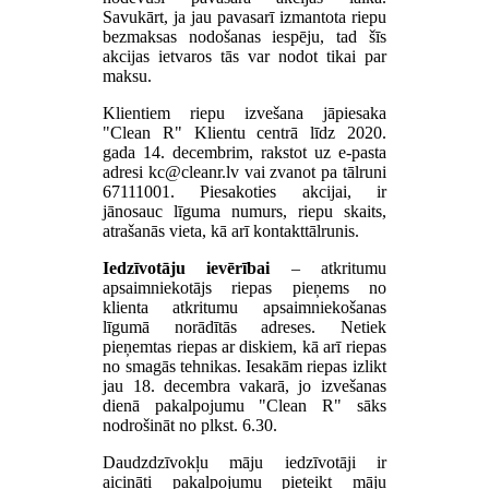
Savukārt, ja jau pavasarī izmantota riepu
bezmaksas nodošanas iespēju, tad šīs
akcijas ietvaros tās var nodot tikai par
maksu.
Klientiem riepu izvešana jāpiesaka
"Clean R" Klientu centrā līdz 2020.
gada 14. decembrim, rakstot uz e-pasta
adresi
vai zvanot pa tālruni
67111001. Piesakoties akcijai, ir
jānosauc līguma numurs, riepu skaits,
atrašanās vieta, kā arī kontakttālrunis.
Iedzīvotāju ievērībai
– atkritumu
apsaimniekotājs riepas pieņems no
klienta atkritumu apsaimniekošanas
līgumā norādītās adreses. Netiek
pieņemtas riepas ar diskiem, kā arī riepas
no smagās tehnikas. Iesakām riepas izlikt
jau 18. decembra vakarā, jo izvešanas
dienā pakalpojumu "Clean R" sāks
nodrošināt no plkst. 6.30.
Daudzdzīvokļu māju iedzīvotāji ir
aicināti pakalpojumu pieteikt māju