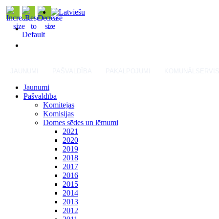
JAUNUMI
PAŠVALDĪBA
PAKALPOJUMI
KOMUNĀLSERVI
Jaunumi
Pašvaldība
Komitejas
Komisijas
Domes sēdes un lēmumi
2021
2020
2019
2018
2017
2016
2015
2014
2013
2012