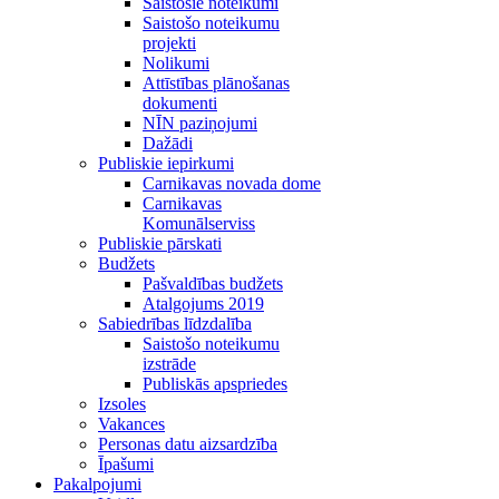
Saistošie noteikumi
Saistošo noteikumu
projekti
Nolikumi
Attīstības plānošanas
dokumenti
NĪN paziņojumi
Dažādi
Publiskie iepirkumi
Carnikavas novada dome
Carnikavas
Komunālserviss
Publiskie pārskati
Budžets
Pašvaldības budžets
Atalgojums 2019
Sabiedrības līdzdalība
Saistošo noteikumu
izstrāde
Publiskās apspriedes
Izsoles
Vakances
Personas datu aizsardzība
Īpašumi
Pakalpojumi