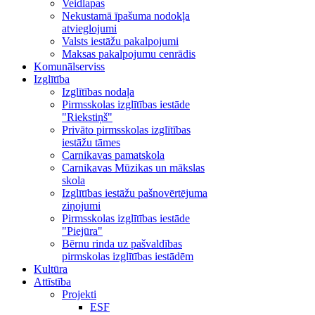
Veidlapas
Nekustamā īpašuma nodokļa
atvieglojumi
Valsts iestāžu pakalpojumi
Maksas pakalpojumu cenrādis
Komunālserviss
Izglītība
Izglītības nodaļa
Pirmsskolas izglītības iestāde
"Riekstiņš"
Privāto pirmsskolas izglītības
iestāžu tāmes
Carnikavas pamatskola
Carnikavas Mūzikas un mākslas
skola
Izglītības iestāžu pašnovērtējuma
ziņojumi
Pirmsskolas izglītības iestāde
"Piejūra"
Bērnu rinda uz pašvaldības
pirmskolas izglītības iestādēm
Kultūra
Attīstība
Projekti
ESF