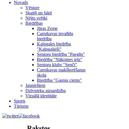
Novads
Vēsture
Skaitļi un fakti
Nēģu svētki
Biedrības
Jūras Zeme
Carnikavas invalīdu
biedrība
Kalngales biedrība
"Kalngalieši"
Senioru biedrība "Paeglis"
Biedrība "Nākotnes iela"
Senioru klubs "Senči"
Carnikavas makšķerēšanas
skola
Biedrība "Gaujas ciems"
Jauniešiem
Dzīvnieku aizsardzība
Vizuālā identitāte
Sports
Tūrisms
Rakstos