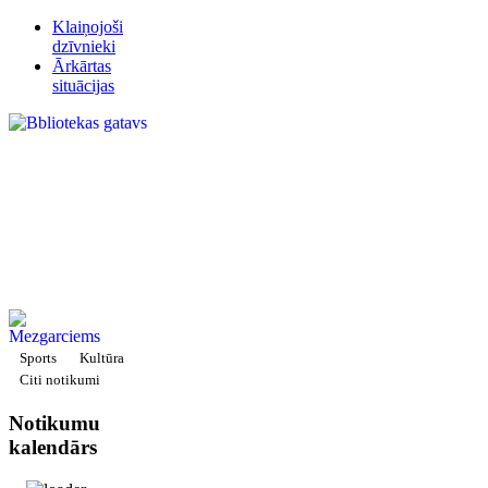
Klaiņojoši
dzīvnieki
Ārkārtas
situācijas
Sports
Kultūra
Citi notikumi
Notikumu
kalendārs