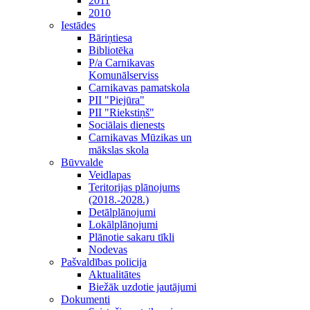
2011
2010
Iestādes
Bāriņtiesa
Bibliotēka
P/a Carnikavas
Komunālserviss
Carnikavas pamatskola
PII "Piejūra"
PII "Riekstiņš"
Sociālais dienests
Carnikavas Mūzikas un
mākslas skola
Būvvalde
Veidlapas
Teritorijas plānojums
(2018.-2028.)
Detālplānojumi
Lokālplānojumi
Plānotie sakaru tīkli
Nodevas
Pašvaldības policija
Aktualitātes
Biežāk uzdotie jautājumi
Dokumenti