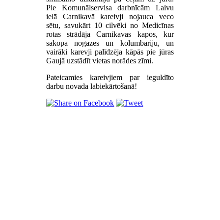
Pie Komunālservisa darbnīcām Laivu
ielā Carnikavā kareivji nojauca veco
sētu, savukārt 10 cilvēki no Medicīnas
rotas strādāja Carnikavas kapos, kur
sakopa nogāzes un kolumbāriju, un
vairāki karevji palīdzēja kāpās pie jūras
Gaujā uzstādīt vietas norādes zīmi.
Pateicamies kareivjiem par ieguldīto
darbu novada labiekārtošanā!