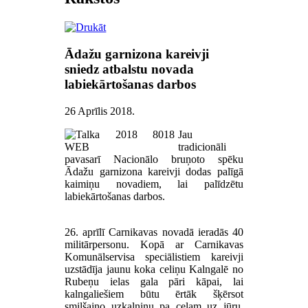
Ādažu garnizona kareivji
sniedz atbalstu novada
labiekārtošanas darbos
26 Aprīlis 2018
.
Jau
tradicionāli
pavasarī Nacionālo bruņoto spēku
Ādažu garnizona kareivji dodas palīgā
kaimiņu novadiem, lai palīdzētu
labiekārtošanas darbos.
26. aprīlī Carnikavas novadā ieradās 40
militārpersonu. Kopā ar Carnikavas
Komunālservisa speciālistiem kareivji
uzstādīja jaunu koka celiņu Kalngalē no
Rubeņu ielas gala pāri kāpai, lai
kalngaliešiem būtu ērtāk šķērsot
smilšaino uzkalniņu pa ceļam uz jūru.