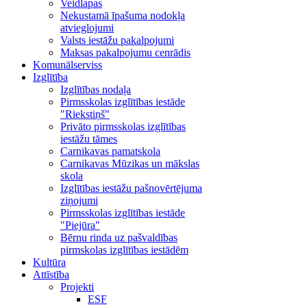
Veidlapas
Nekustamā īpašuma nodokļa
atvieglojumi
Valsts iestāžu pakalpojumi
Maksas pakalpojumu cenrādis
Komunālserviss
Izglītība
Izglītības nodaļa
Pirmsskolas izglītības iestāde
"Riekstiņš"
Privāto pirmsskolas izglītības
iestāžu tāmes
Carnikavas pamatskola
Carnikavas Mūzikas un mākslas
skola
Izglītības iestāžu pašnovērtējuma
ziņojumi
Pirmsskolas izglītības iestāde
"Piejūra"
Bērnu rinda uz pašvaldības
pirmskolas izglītības iestādēm
Kultūra
Attīstība
Projekti
ESF