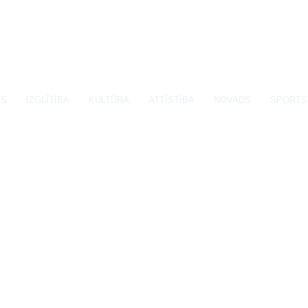
SS
IZGLĪTĪBA
KULTŪRA
ATTĪSTĪBA
NOVADS
SPORTS