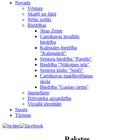
Novads
Vēsture
Skaitļi un fakti
Nēģu svētki
Biedrības
Jūras Zeme
Carnikavas invalīdu
biedrība
Kalngales biedrība
"Kalngalieši"
Senioru biedrība "Paeglis"
Biedrība "Nākotnes iela"
Senioru klubs "Senči"
Carnikavas makšķerēšanas
skola
Biedrība "Gaujas ciems"
Jauniešiem
Dzīvnieku aizsardzība
Vizuālā identitāte
Sports
Tūrisms
Rakstos