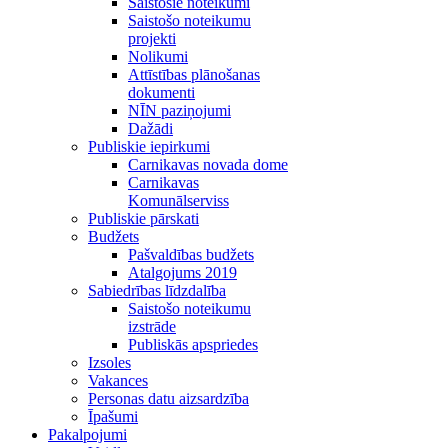
Saistošie noteikumi
Saistošo noteikumu
projekti
Nolikumi
Attīstības plānošanas
dokumenti
NĪN paziņojumi
Dažādi
Publiskie iepirkumi
Carnikavas novada dome
Carnikavas
Komunālserviss
Publiskie pārskati
Budžets
Pašvaldības budžets
Atalgojums 2019
Sabiedrības līdzdalība
Saistošo noteikumu
izstrāde
Publiskās apspriedes
Izsoles
Vakances
Personas datu aizsardzība
Īpašumi
Pakalpojumi