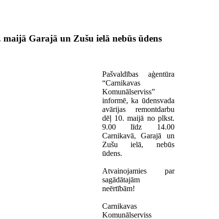
. maijā Garajā un Zušu ielā nebūs ūdens
Pašvaldības aģentūra
“Carnikavas
Komunālserviss”
informē, ka ūdensvada
avārijas remontdarbu
dēļ 10. maijā no plkst.
9.00 līdz 14.00
Carnikavā, Garajā un
Zušu ielā, nebūs
ūdens.
Atvainojamies par
sagādātajām
neērtībām!
Carnikavas
Komunālserviss