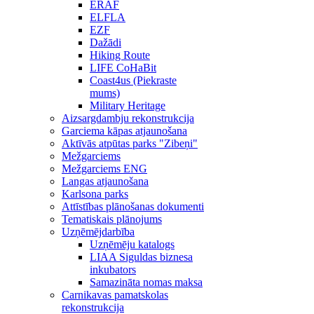
ERAF
ELFLA
EZF
Dažādi
Hiking Route
LIFE CoHaBit
Coast4us (Piekraste
mums)
Military Heritage
Aizsargdambju rekonstrukcija
Garciema kāpas atjaunošana
Aktīvās atpūtas parks "Zibeņi"
Mežgarciems
Mežgarciems ENG
Langas atjaunošana
Karlsona parks
Attīstības plānošanas dokumenti
Tematiskais plānojums
Uzņēmējdarbība
Uzņēmēju katalogs
LIAA Siguldas biznesa
inkubators
Samazināta nomas maksa
Carnikavas pamatskolas
rekonstrukcija