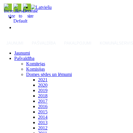
JAUNUMI
PAŠVALDĪBA
PAKALPOJUMI
KOMUNĀLSERVI
Jaunumi
Pašvaldība
Komitejas
Komisijas
Domes sēdes un lēmumi
2021
2020
2019
2018
2017
2016
2015
2014
2013
2012