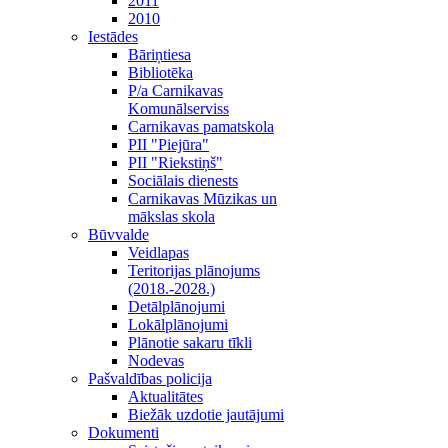
2011
2010
Iestādes
Bāriņtiesa
Bibliotēka
P/a Carnikavas
Komunālserviss
Carnikavas pamatskola
PII "Piejūra"
PII "Riekstiņš"
Sociālais dienests
Carnikavas Mūzikas un
mākslas skola
Būvvalde
Veidlapas
Teritorijas plānojums
(2018.-2028.)
Detālplānojumi
Lokālplānojumi
Plānotie sakaru tīkli
Nodevas
Pašvaldības policija
Aktualitātes
Biežāk uzdotie jautājumi
Dokumenti