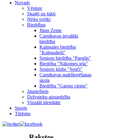
Novads
Vēsture
Skaitļi un fakti
Nēģu svētki
Biedrības
Jūras Zeme
Carnikavas invalīdu
biedrība
Kalngales biedrība
"Kalngalieši"
Senioru biedrība "Paeglis"
Biedrība "Nākotnes iela"
Senioru klubs "Senči"
Carnikavas makšķerēšanas
skola
Biedrība "Gaujas ciems"
Jauniešiem
Dzīvnieku aizsardzība
Vizuālā identitāte
Sports
Tūrisms
Rakstos