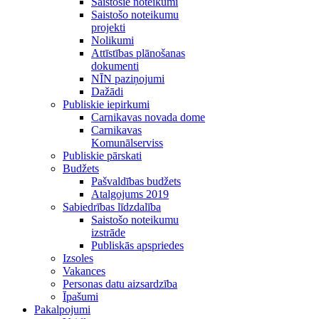
Saistošie noteikumi
Saistošo noteikumu
projekti
Nolikumi
Attīstības plānošanas
dokumenti
NĪN paziņojumi
Dažādi
Publiskie iepirkumi
Carnikavas novada dome
Carnikavas
Komunālserviss
Publiskie pārskati
Budžets
Pašvaldības budžets
Atalgojums 2019
Sabiedrības līdzdalība
Saistošo noteikumu
izstrāde
Publiskās apspriedes
Izsoles
Vakances
Personas datu aizsardzība
Īpašumi
Pakalpojumi