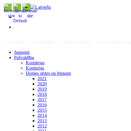
JAUNUMI
PAŠVALDĪBA
PAKALPOJUMI
KOMUNĀLSERVI
Jaunumi
Pašvaldība
Komitejas
Komisijas
Domes sēdes un lēmumi
2021
2020
2019
2018
2017
2016
2015
2014
2013
2012