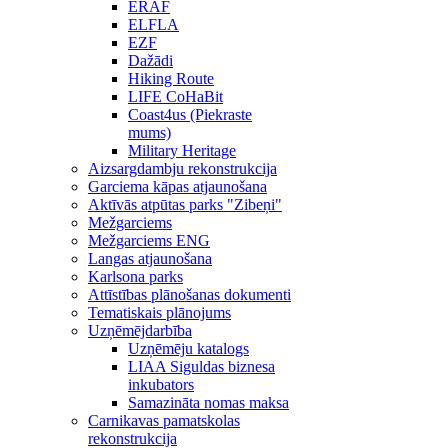
ERAF
ELFLA
EZF
Dažādi
Hiking Route
LIFE CoHaBit
Coast4us (Piekraste
mums)
Military Heritage
Aizsargdambju rekonstrukcija
Garciema kāpas atjaunošana
Aktīvās atpūtas parks "Zibeņi"
Mežgarciems
Mežgarciems ENG
Langas atjaunošana
Karlsona parks
Attīstības plānošanas dokumenti
Tematiskais plānojums
Uzņēmējdarbība
Uzņēmēju katalogs
LIAA Siguldas biznesa
inkubators
Samazināta nomas maksa
Carnikavas pamatskolas
rekonstrukcija