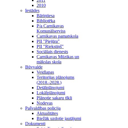
2011
2010
Iestādes
Bāriņtiesa
Bibliotēka
P/a Carnikavas
Komunālserviss
Carnikavas pamatskola
PII "Piejūra"
PII "Riekstiņš"
Sociālais dienests
Carnikavas Mūzikas un
mākslas skola
Būvvalde
Veidlapas
Teritorijas plānojums
(2018.-2028.)
Detālplānojumi
Lokālplānojumi
Plānotie sakaru tīkli
Nodevas
Pašvaldības policija
Aktualitātes
Biežāk uzdotie jautājumi
Dokumenti