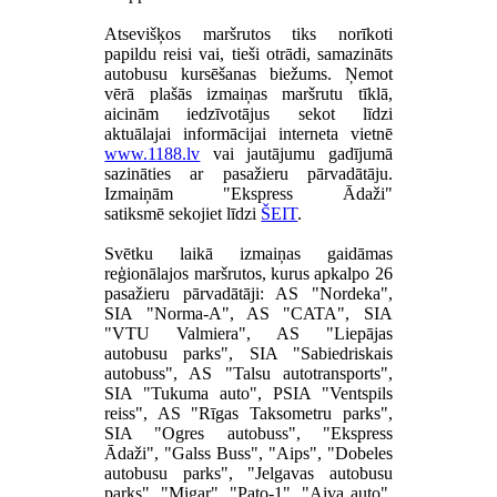
Atsevišķos maršrutos tiks norīkoti
papildu reisi vai, tieši otrādi, samazināts
autobusu kursēšanas biežums. Ņemot
vērā plašās izmaiņas maršrutu tīklā,
aicinām iedzīvotājus sekot līdzi
aktuālajai informācijai interneta vietnē
www.1188.lv
vai jautājumu gadījumā
sazināties ar pasažieru pārvadātāju.
Izmaiņām "Ekspress Ādaži"
satiksmē sekojiet līdzi
ŠEIT
.
Svētku laikā izmaiņas gaidāmas
reģionālajos maršrutos, kurus apkalpo 26
pasažieru pārvadātāji: AS "Nordeka",
SIA "Norma-A", AS "CATA", SIA
"VTU Valmiera", AS "Liepājas
autobusu parks", SIA "Sabiedriskais
autobuss", AS "Talsu autotransports",
SIA "Tukuma auto", PSIA "Ventspils
reiss", AS "Rīgas Taksometru parks",
SIA "Ogres autobuss", "Ekspress
Ādaži", "Galss Buss", "Aips", "Dobeles
autobusu parks", "Jelgavas autobusu
parks", "Migar", "Pato-1", "Aiva auto",