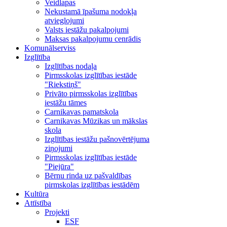
Veidlapas
Nekustamā īpašuma nodokļa
atvieglojumi
Valsts iestāžu pakalpojumi
Maksas pakalpojumu cenrādis
Komunālserviss
Izglītība
Izglītības nodaļa
Pirmsskolas izglītības iestāde
"Riekstiņš"
Privāto pirmsskolas izglītības
iestāžu tāmes
Carnikavas pamatskola
Carnikavas Mūzikas un mākslas
skola
Izglītības iestāžu pašnovērtējuma
ziņojumi
Pirmsskolas izglītības iestāde
"Piejūra"
Bērnu rinda uz pašvaldības
pirmskolas izglītības iestādēm
Kultūra
Attīstība
Projekti
ESF