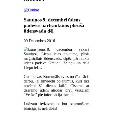
Sautiņos 9. decembrī ūdens
padeves pārtraukums plīsuša
ūdensvada dēļ
09 Decembris 2016
.
8. decembra vakarā
Sautiņos, Liepu ielas apkaimē, plīsis
maģistrālais ūdensvads, tāpēc pārtraukta
ūdens padeve Graudu, Zeltiņu un daļā
Liepu ielas.
Carnikavas Komunālserviss no rīta sācis
darbu, lai likvidētu bojājumus, kuri tiks
novērsti šīs dienas laikā. Cisterna ar
dzeramo ūdeni atrodas pretī veikalam
"Vesko" pie informācijas stenda.
Lūdzam iedzīvotājus būt saprotošiem
īslaicīgajās neērtībās!