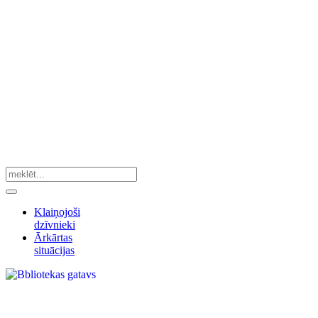
Klaiņojoši
dzīvnieki
Ārkārtas
situācijas