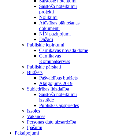
Saistošie noteikumi
Saistošo noteikumu
projekti
Nolikumi
Attīstības plānošanas
dokumenti
NĪN paziņojumi
Dažādi
Publiskie iepirkumi
Carnikavas novada dome
Carnikavas
Komunālserviss
Publiskie pārskati
Budžets
Pašvaldības budžets
Atalgojums 2019
Sabiedrības līdzdalība
Saistošo noteikumu
izstrāde
Publiskās apspriedes
Izsoles
Vakances
Personas datu aizsardzība
Īpašumi
Pakalpojumi