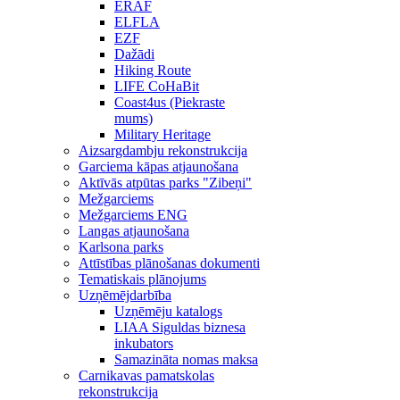
ERAF
ELFLA
EZF
Dažādi
Hiking Route
LIFE CoHaBit
Coast4us (Piekraste
mums)
Military Heritage
Aizsargdambju rekonstrukcija
Garciema kāpas atjaunošana
Aktīvās atpūtas parks "Zibeņi"
Mežgarciems
Mežgarciems ENG
Langas atjaunošana
Karlsona parks
Attīstības plānošanas dokumenti
Tematiskais plānojums
Uzņēmējdarbība
Uzņēmēju katalogs
LIAA Siguldas biznesa
inkubators
Samazināta nomas maksa
Carnikavas pamatskolas
rekonstrukcija