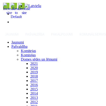
JAUNUMI
PAŠVALDĪBA
PAKALPOJUMI
KOMUNĀLSERVI
Jaunumi
Pašvaldība
Komitejas
Komisijas
Domes sēdes un lēmumi
2021
2020
2019
2018
2017
2016
2015
2014
2013
2012