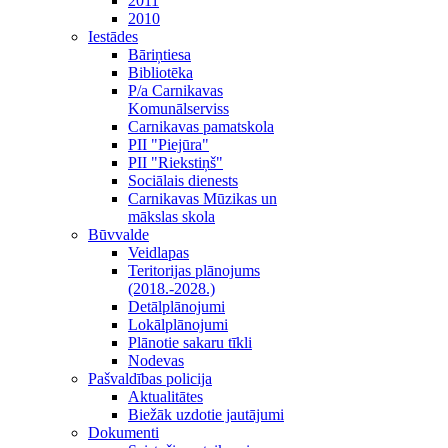
2011
2010
Iestādes
Bāriņtiesa
Bibliotēka
P/a Carnikavas
Komunālserviss
Carnikavas pamatskola
PII "Piejūra"
PII "Riekstiņš"
Sociālais dienests
Carnikavas Mūzikas un
mākslas skola
Būvvalde
Veidlapas
Teritorijas plānojums
(2018.-2028.)
Detālplānojumi
Lokālplānojumi
Plānotie sakaru tīkli
Nodevas
Pašvaldības policija
Aktualitātes
Biežāk uzdotie jautājumi
Dokumenti