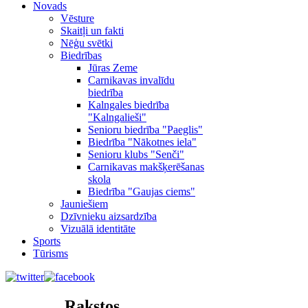
Novads
Vēsture
Skaitļi un fakti
Nēģu svētki
Biedrības
Jūras Zeme
Carnikavas invalīdu
biedrība
Kalngales biedrība
"Kalngalieši"
Senioru biedrība "Paeglis"
Biedrība "Nākotnes iela"
Senioru klubs "Senči"
Carnikavas makšķerēšanas
skola
Biedrība "Gaujas ciems"
Jauniešiem
Dzīvnieku aizsardzība
Vizuālā identitāte
Sports
Tūrisms
Rakstos