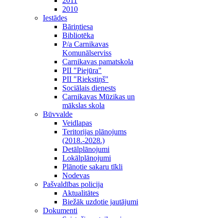
2011
2010
Iestādes
Bāriņtiesa
Bibliotēka
P/a Carnikavas
Komunālserviss
Carnikavas pamatskola
PII "Piejūra"
PII "Riekstiņš"
Sociālais dienests
Carnikavas Mūzikas un
mākslas skola
Būvvalde
Veidlapas
Teritorijas plānojums
(2018.-2028.)
Detālplānojumi
Lokālplānojumi
Plānotie sakaru tīkli
Nodevas
Pašvaldības policija
Aktualitātes
Biežāk uzdotie jautājumi
Dokumenti