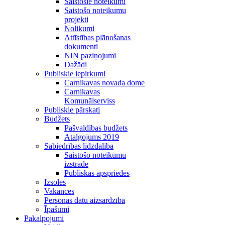
Saistošie noteikumi
Saistošo noteikumu
projekti
Nolikumi
Attīstības plānošanas
dokumenti
NĪN paziņojumi
Dažādi
Publiskie iepirkumi
Carnikavas novada dome
Carnikavas
Komunālserviss
Publiskie pārskati
Budžets
Pašvaldības budžets
Atalgojums 2019
Sabiedrības līdzdalība
Saistošo noteikumu
izstrāde
Publiskās apspriedes
Izsoles
Vakances
Personas datu aizsardzība
Īpašumi
Pakalpojumi