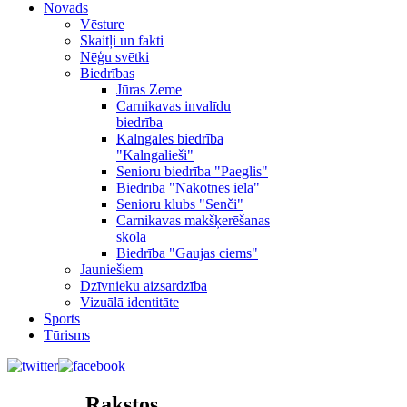
Novads
Vēsture
Skaitļi un fakti
Nēģu svētki
Biedrības
Jūras Zeme
Carnikavas invalīdu
biedrība
Kalngales biedrība
"Kalngalieši"
Senioru biedrība "Paeglis"
Biedrība "Nākotnes iela"
Senioru klubs "Senči"
Carnikavas makšķerēšanas
skola
Biedrība "Gaujas ciems"
Jauniešiem
Dzīvnieku aizsardzība
Vizuālā identitāte
Sports
Tūrisms
Rakstos