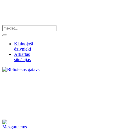
Klaiņojoši
dzīvnieki
Ārkārtas
situācijas