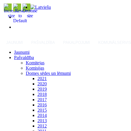
JAUNUMI
PAŠVALDĪBA
PAKALPOJUMI
KOMUNĀLSERVI
Jaunumi
Pašvaldība
Komitejas
Komisijas
Domes sēdes un lēmumi
2021
2020
2019
2018
2017
2016
2015
2014
2013
2012