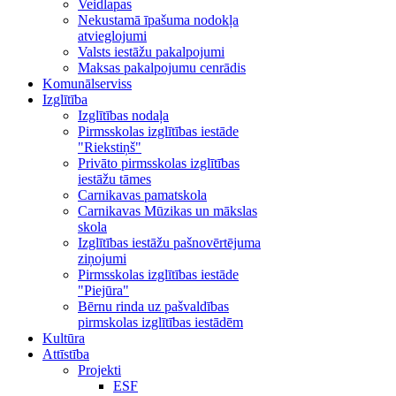
Veidlapas
Nekustamā īpašuma nodokļa
atvieglojumi
Valsts iestāžu pakalpojumi
Maksas pakalpojumu cenrādis
Komunālserviss
Izglītība
Izglītības nodaļa
Pirmsskolas izglītības iestāde
"Riekstiņš"
Privāto pirmsskolas izglītības
iestāžu tāmes
Carnikavas pamatskola
Carnikavas Mūzikas un mākslas
skola
Izglītības iestāžu pašnovērtējuma
ziņojumi
Pirmsskolas izglītības iestāde
"Piejūra"
Bērnu rinda uz pašvaldības
pirmskolas izglītības iestādēm
Kultūra
Attīstība
Projekti
ESF