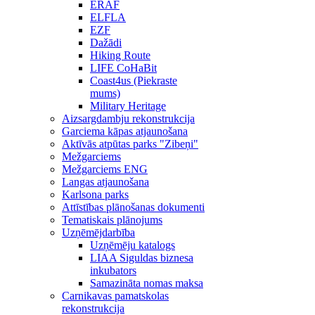
ERAF
ELFLA
EZF
Dažādi
Hiking Route
LIFE CoHaBit
Coast4us (Piekraste
mums)
Military Heritage
Aizsargdambju rekonstrukcija
Garciema kāpas atjaunošana
Aktīvās atpūtas parks "Zibeņi"
Mežgarciems
Mežgarciems ENG
Langas atjaunošana
Karlsona parks
Attīstības plānošanas dokumenti
Tematiskais plānojums
Uzņēmējdarbība
Uzņēmēju katalogs
LIAA Siguldas biznesa
inkubators
Samazināta nomas maksa
Carnikavas pamatskolas
rekonstrukcija