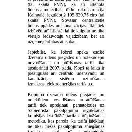
(tai skaitā PVN), kā arī īstenota
ūdenssaimniecības tīklu rekonstrukcija
Kalngalē, ieguldot 2 195 639,75 eiro (tai
skaitā PVN). Šovasar centralizētie
ūdensapgādes un kanalizācijas tīkli tiek
izbūvēti arī Lilastē, lai tie kalpotu ne tika
vietējo iedzīvotāju vajadzībām, bet arī
uzņēmējdarbības attīstībai.
Jāpiebilst, ka šobrīd spēkā esošie
dzeramā ūdens piegādes un notekūdeņu
novadīšanas un attīrīšanas tarifi tika
apstiprināti 2007. gadā. Kopš tā laika ir
pieaugušas arī centrālo ūdensvadu un
kanalizācijas sistēmu uzturēšanas
izmaksas, elektroenerģijas tarifs u.c.
Kopumā dzeramā ūdens piegādes un
notekūdeņu novadīšanas un attīrīšanas
tarifi tiek aprēķināti, pamatojoties uz
Sabiedrisko pakalpojumu regulēšanas
komisijas izstrādātā tarifa aprēķināšanas
metodiku, kas paredz, ka tarifā jāiekļauj
ne tikai tiešās pakalpojuma sniegšanas
izmaksas, bet arī jaunizveidoto