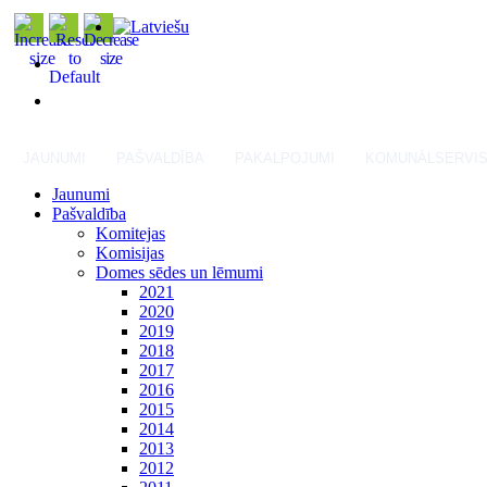
JAUNUMI
PAŠVALDĪBA
PAKALPOJUMI
KOMUNĀLSERVI
Jaunumi
Pašvaldība
Komitejas
Komisijas
Domes sēdes un lēmumi
2021
2020
2019
2018
2017
2016
2015
2014
2013
2012