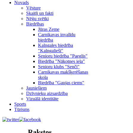
Novads
Vēsture
Skaitļi un fakti
Nēģu svētki
Biedrības
Jūras Zeme
Carnikavas invalīdu
biedrība
Kalngales biedrība
"Kalngalieši"
Senioru biedrība "Paeglis"
Biedrība "Nākotnes iela"
Senioru klubs "Senči"
Carnikavas makšķerēšanas
skola
Biedrība "Gaujas ciems"
Jauniešiem
Dzīvnieku aizsardzība
Vizuālā identitāte
Sports
Tūrisms
Rakstos