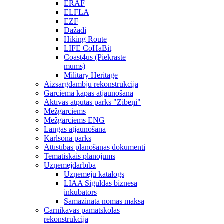
ERAF
ELFLA
EZF
Dažādi
Hiking Route
LIFE CoHaBit
Coast4us (Piekraste
mums)
Military Heritage
Aizsargdambju rekonstrukcija
Garciema kāpas atjaunošana
Aktīvās atpūtas parks "Zibeņi"
Mežgarciems
Mežgarciems ENG
Langas atjaunošana
Karlsona parks
Attīstības plānošanas dokumenti
Tematiskais plānojums
Uzņēmējdarbība
Uzņēmēju katalogs
LIAA Siguldas biznesa
inkubators
Samazināta nomas maksa
Carnikavas pamatskolas
rekonstrukcija