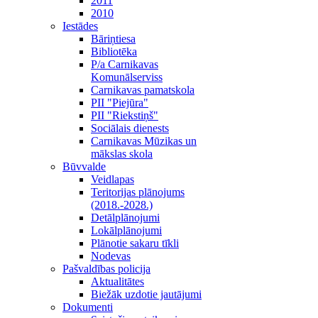
2011
2010
Iestādes
Bāriņtiesa
Bibliotēka
P/a Carnikavas
Komunālserviss
Carnikavas pamatskola
PII "Piejūra"
PII "Riekstiņš"
Sociālais dienests
Carnikavas Mūzikas un
mākslas skola
Būvvalde
Veidlapas
Teritorijas plānojums
(2018.-2028.)
Detālplānojumi
Lokālplānojumi
Plānotie sakaru tīkli
Nodevas
Pašvaldības policija
Aktualitātes
Biežāk uzdotie jautājumi
Dokumenti