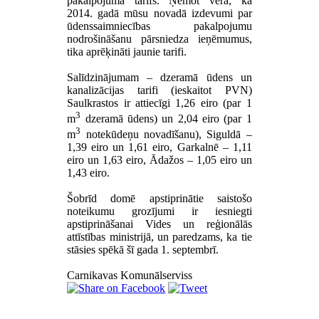
pakalpojuma tarifs. Ņemot vērā, ka
2014. gadā mūsu novadā izdevumi par
ūdenssaimniecības pakalpojumu
nodrošināšanu pārsniedza ieņēmumus,
tika aprēķināti jaunie tarifi.
Salīdzinājumam – dzeramā ūdens un
kanalizācijas tarifi (ieskaitot PVN)
Saulkrastos ir attiecīgi 1,26 eiro (par 1
3
m
dzeramā ūdens) un 2,04 eiro (par 1
3
m
notekūdeņu novadīšanu), Siguldā –
1,39 eiro un 1,61 eiro, Garkalnē – 1,11
eiro un 1,63 eiro, Ādažos – 1,05 eiro un
1,43 eiro.
Šobrīd domē apstiprinātie saistošo
noteikumu grozījumi ir iesniegti
apstiprināšanai Vides un reģionālās
attīstības ministrijā, un paredzams, ka tie
stāsies spēkā šī gada 1. septembrī.
Carnikavas Komunālserviss