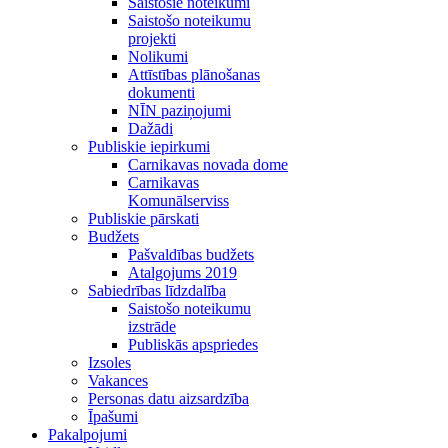
Saistošie noteikumi
Saistošo noteikumu
projekti
Nolikumi
Attīstības plānošanas
dokumenti
NĪN paziņojumi
Dažādi
Publiskie iepirkumi
Carnikavas novada dome
Carnikavas
Komunālserviss
Publiskie pārskati
Budžets
Pašvaldības budžets
Atalgojums 2019
Sabiedrības līdzdalība
Saistošo noteikumu
izstrāde
Publiskās apspriedes
Izsoles
Vakances
Personas datu aizsardzība
Īpašumi
Pakalpojumi