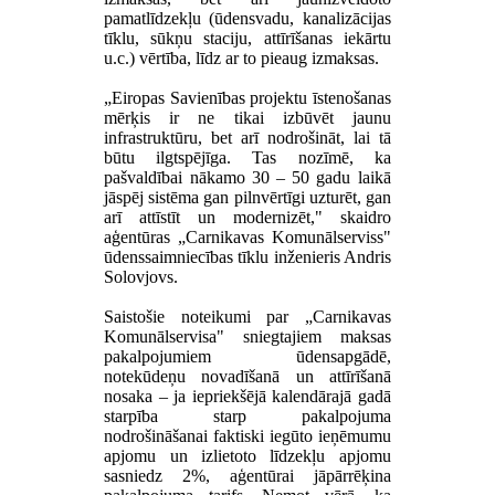
pamatlīdzekļu (ūdensvadu, kanalizācijas
tīklu, sūkņu staciju, attīrīšanas iekārtu
u.c.) vērtība, līdz ar to pieaug izmaksas.
„Eiropas Savienības projektu īstenošanas
mērķis ir ne tikai izbūvēt jaunu
infrastruktūru, bet arī nodrošināt, lai tā
būtu ilgtspējīga. Tas nozīmē, ka
pašvaldībai nākamo 30 – 50 gadu laikā
jāspēj sistēma gan pilnvērtīgi uzturēt, gan
arī attīstīt un modernizēt," skaidro
aģentūras „Carnikavas Komunālserviss"
ūdenssaimniecības tīklu inženieris Andris
Solovjovs.
Saistošie noteikumi par „Carnikavas
Komunālservisa" sniegtajiem maksas
pakalpojumiem ūdensapgādē,
notekūdeņu novadīšanā un attīrīšanā
nosaka – ja iepriekšējā kalendārajā gadā
starpība starp pakalpojuma
nodrošināšanai faktiski iegūto ieņēmumu
apjomu un izlietoto līdzekļu apjomu
sasniedz 2%, aģentūrai jāpārrēķina