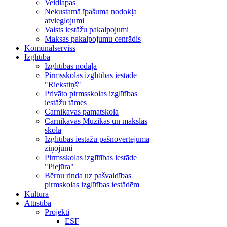
Veidlapas
Nekustamā īpašuma nodokļa
atvieglojumi
Valsts iestāžu pakalpojumi
Maksas pakalpojumu cenrādis
Komunālserviss
Izglītība
Izglītības nodaļa
Pirmsskolas izglītības iestāde
"Riekstiņš"
Privāto pirmsskolas izglītības
iestāžu tāmes
Carnikavas pamatskola
Carnikavas Mūzikas un mākslas
skola
Izglītības iestāžu pašnovērtējuma
ziņojumi
Pirmsskolas izglītības iestāde
"Piejūra"
Bērnu rinda uz pašvaldības
pirmskolas izglītības iestādēm
Kultūra
Attīstība
Projekti
ESF