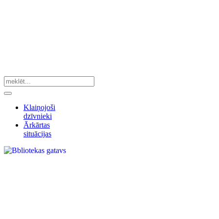
Klaiņojoši
dzīvnieki
Ārkārtas
situācijas