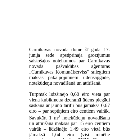
Carnikavas novada dome šī gada 17.
jūnija sēdē apstiprināja grozījumus
saistošajos noteikumos par Carnikavas
novada pašvaldības aģentūras
„Carnikavas Komunālserviss" sniegtiem
maksas pakalpojumiem ūdensapgādē,
notekūdeņu novadīšanā un attīrīšanā.
Turpmāk līdzšinējo 0,60 eiro vietā par
viena kubikmetra dzeramā ūdens piegādi
saskaņā ar jauno tarifu būs jāmaksā 0,67
eiro – par septiņiem eiro centiem vairāk.
3
Savukārt 1 m
notekūdeņu novadīšana
un attīrīšana maksās par 15 eiro centiem
vairāk – līdzšinējo 1,49 eiro vietā būs
jāmaksā 1,64 eiro (visi minētie