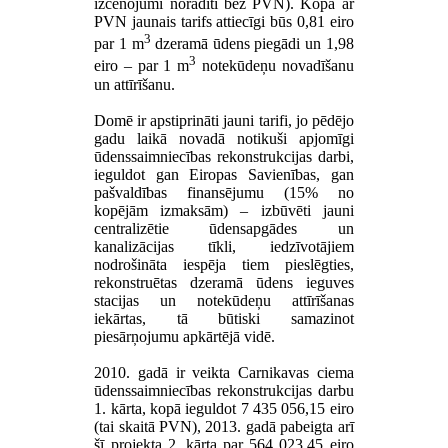
izcenojumi norādīti bez PVN). Kopā ar
PVN jaunais tarifs attiecīgi būs 0,81 eiro
3
par 1 m
dzeramā ūdens piegādi un 1,98
3
eiro – par 1 m
notekūdeņu novadīšanu
un attīrīšanu.
Domē ir apstiprināti jauni tarifi, jo pēdējo
gadu laikā novadā notikuši apjomīgi
ūdenssaimniecības rekonstrukcijas darbi,
ieguldot gan Eiropas Savienības, gan
pašvaldības finansējumu (15% no
kopējām izmaksām) – izbūvēti jauni
centralizētie ūdensapgādes un
kanalizācijas tīkli, iedzīvotājiem
nodrošināta iespēja tiem pieslēgties,
rekonstruētas dzeramā ūdens ieguves
stacijas un notekūdeņu attīrīšanas
iekārtas, tā būtiski samazinot
piesārņojumu apkārtējā vidē.
2010. gadā ir veikta Carnikavas ciema
ūdenssaimniecības rekonstrukcijas darbu
1. kārta, kopā ieguldot 7 435 056,15 eiro
(tai skaitā PVN), 2013. gadā pabeigta arī
šī projekta 2. kārta par 564 023,45 eiro