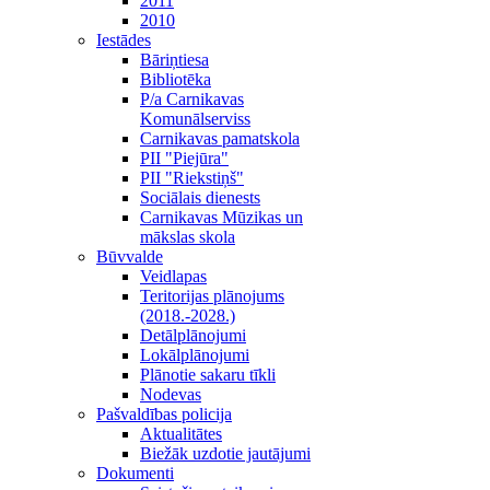
2011
2010
Iestādes
Bāriņtiesa
Bibliotēka
P/a Carnikavas
Komunālserviss
Carnikavas pamatskola
PII "Piejūra"
PII "Riekstiņš"
Sociālais dienests
Carnikavas Mūzikas un
mākslas skola
Būvvalde
Veidlapas
Teritorijas plānojums
(2018.-2028.)
Detālplānojumi
Lokālplānojumi
Plānotie sakaru tīkli
Nodevas
Pašvaldības policija
Aktualitātes
Biežāk uzdotie jautājumi
Dokumenti