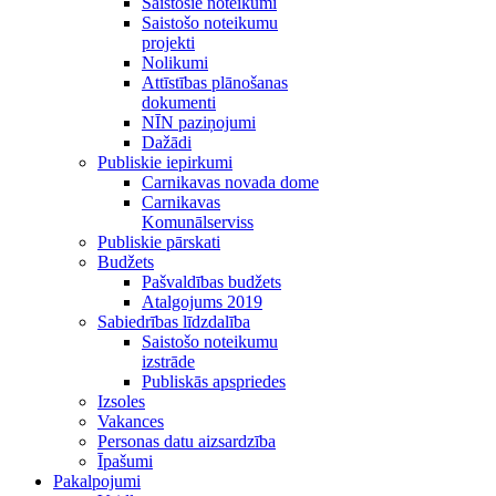
Saistošie noteikumi
Saistošo noteikumu
projekti
Nolikumi
Attīstības plānošanas
dokumenti
NĪN paziņojumi
Dažādi
Publiskie iepirkumi
Carnikavas novada dome
Carnikavas
Komunālserviss
Publiskie pārskati
Budžets
Pašvaldības budžets
Atalgojums 2019
Sabiedrības līdzdalība
Saistošo noteikumu
izstrāde
Publiskās apspriedes
Izsoles
Vakances
Personas datu aizsardzība
Īpašumi
Pakalpojumi