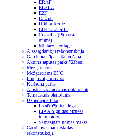
ERAF
ELFLA
EZF
Dažādi
Hiking Route
LIFE CoHaBit
Coast4us (Piekraste
mums)
Military Heritage
Aizsargdambju rekonstrukcija
Garciema kāpas atjaunošana
Aktīvās atpūtas parks "Zibeņi"
Mežgarciems
Mežgarciems ENG
Langas atjaunošana
Karlsona parks
Attīstības plānošanas dokumenti
Tematiskais plānojums
Uzņēmējdarbība
Uzņēmēju katalogs
LIAA Siguldas biznesa
inkubators
Samazināta nomas maksa
Carnikavas pamatskolas
rekonstrukcija