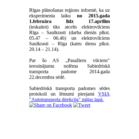
Rīgas plānošanas reģions informē, ka uz
eksperimenta laiku
no 2015.gada
1.februāra līdz 17.aprīlim
(ieskaitot) tiks atcelts elektrovilciens
Rīga – Saulkrasti (darba dienās plkst.
05.47 – 06.46) un elektrovilciens
Saulkrasti – Rīga (katru dienu plkst.
20.14 – 21.14).
Par šo AS „Pasažieru vilciens"
ierosinājumu nolēma Sabiedriskā
transporta padome 2014.gada
22.decembra sēdē.
Sabiedriskā transporta padomes sēdes
protokoli un lēmumi pieejami
VSIA
"Autotransporta direkcija" mājas lapā.