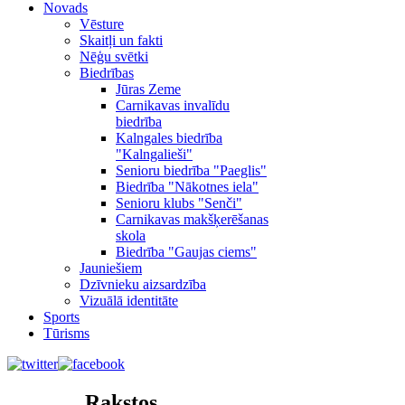
Novads
Vēsture
Skaitļi un fakti
Nēģu svētki
Biedrības
Jūras Zeme
Carnikavas invalīdu
biedrība
Kalngales biedrība
"Kalngalieši"
Senioru biedrība "Paeglis"
Biedrība "Nākotnes iela"
Senioru klubs "Senči"
Carnikavas makšķerēšanas
skola
Biedrība "Gaujas ciems"
Jauniešiem
Dzīvnieku aizsardzība
Vizuālā identitāte
Sports
Tūrisms
Rakstos