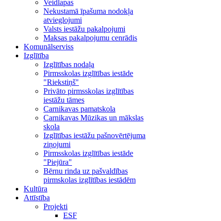
Veidlapas
Nekustamā īpašuma nodokļa
atvieglojumi
Valsts iestāžu pakalpojumi
Maksas pakalpojumu cenrādis
Komunālserviss
Izglītība
Izglītības nodaļa
Pirmsskolas izglītības iestāde
"Riekstiņš"
Privāto pirmsskolas izglītības
iestāžu tāmes
Carnikavas pamatskola
Carnikavas Mūzikas un mākslas
skola
Izglītības iestāžu pašnovērtējuma
ziņojumi
Pirmsskolas izglītības iestāde
"Piejūra"
Bērnu rinda uz pašvaldības
pirmskolas izglītības iestādēm
Kultūra
Attīstība
Projekti
ESF