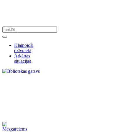
Klaiņojoši
dzīvnieki
Ārkārtas
situācijas