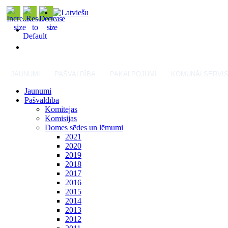
JAUNUMI
PAŠVALDĪBA
PAKALPOJUMI
KOMUNĀLSERVI
Jaunumi
Pašvaldība
Komitejas
Komisijas
Domes sēdes un lēmumi
2021
2020
2019
2018
2017
2016
2015
2014
2013
2012