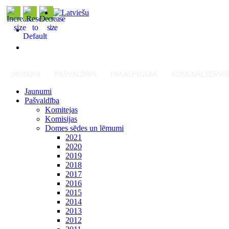
JAUNUMI
PAŠVALDĪBA
PAKALPOJUMI
KOMUNĀLSERVI
Jaunumi
Pašvaldība
Komitejas
Komisijas
Domes sēdes un lēmumi
2021
2020
2019
2018
2017
2016
2015
2014
2013
2012