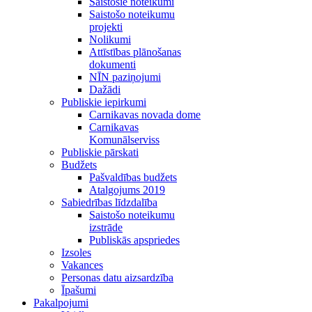
Saistošie noteikumi
Saistošo noteikumu
projekti
Nolikumi
Attīstības plānošanas
dokumenti
NĪN paziņojumi
Dažādi
Publiskie iepirkumi
Carnikavas novada dome
Carnikavas
Komunālserviss
Publiskie pārskati
Budžets
Pašvaldības budžets
Atalgojums 2019
Sabiedrības līdzdalība
Saistošo noteikumu
izstrāde
Publiskās apspriedes
Izsoles
Vakances
Personas datu aizsardzība
Īpašumi
Pakalpojumi