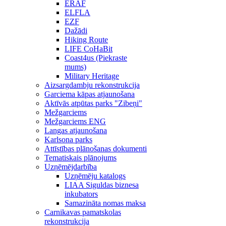
ERAF
ELFLA
EZF
Dažādi
Hiking Route
LIFE CoHaBit
Coast4us (Piekraste
mums)
Military Heritage
Aizsargdambju rekonstrukcija
Garciema kāpas atjaunošana
Aktīvās atpūtas parks "Zibeņi"
Mežgarciems
Mežgarciems ENG
Langas atjaunošana
Karlsona parks
Attīstības plānošanas dokumenti
Tematiskais plānojums
Uzņēmējdarbība
Uzņēmēju katalogs
LIAA Siguldas biznesa
inkubators
Samazināta nomas maksa
Carnikavas pamatskolas
rekonstrukcija