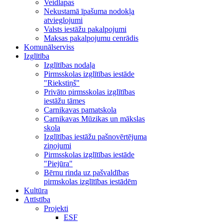
Veidlapas
Nekustamā īpašuma nodokļa
atvieglojumi
Valsts iestāžu pakalpojumi
Maksas pakalpojumu cenrādis
Komunālserviss
Izglītība
Izglītības nodaļa
Pirmsskolas izglītības iestāde
"Riekstiņš"
Privāto pirmsskolas izglītības
iestāžu tāmes
Carnikavas pamatskola
Carnikavas Mūzikas un mākslas
skola
Izglītības iestāžu pašnovērtējuma
ziņojumi
Pirmsskolas izglītības iestāde
"Piejūra"
Bērnu rinda uz pašvaldības
pirmskolas izglītības iestādēm
Kultūra
Attīstība
Projekti
ESF