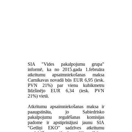
SIA "Vides pakalpojumu grupa"
informē, ka no 2015.gada 1.februāra
atkritumu apsaimniekošanas maksa
Carnikavas novadā būs EUR 6,95 (iesk.
PVN 21%) par vienu kubikmetru
līdzšinējo EUR 6,34
(iesk. PVN
21%)
vietā.
Atkritumu apsaimniekošanas maksa ir
paaugstināta, jo Sabiedrisko
pakalpojumu regulēšanas komisijas
padome ir apstiprinājusi jaunu SIA
"Getliņi EKO" sadzīves atkritumu