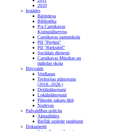
2011
2010
Iestādes
Bāriņtiesa
Bibliotēka
P/a Carnikavas
Komunālserviss
Carnikavas pamatskola
PII "Piejūra"
PII "Riekstiņš"
Sociālais dienests
Carnikavas Mūzikas un
mākslas skola
Būvvalde
Veidlapas
Teritorijas plānojums
(2018.-2028.)
Detālplānojumi
Lokālplānojumi
Plānotie sakaru tīkli
Nodevas
Pašvaldības policija
Aktualitātes
Biežāk uzdotie jautājumi
Dokumenti