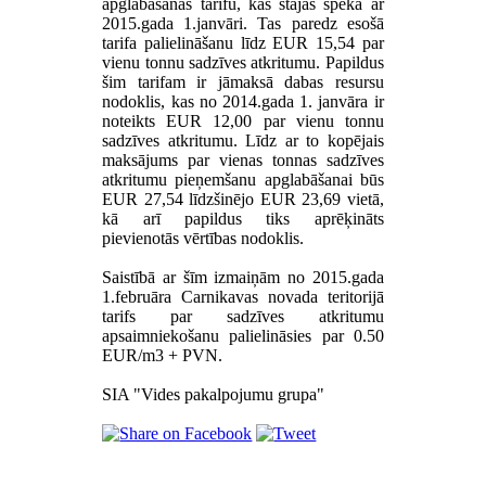
apglabāšanas tarifu, kas stājās spēkā ar
2015.gada 1.janvāri. Tas paredz esošā
tarifa palielināšanu līdz EUR 15,54 par
vienu tonnu sadzīves atkritumu. Papildus
šim tarifam ir jāmaksā dabas resursu
nodoklis, kas no 2014.gada 1. janvāra ir
noteikts EUR 12,00 par vienu tonnu
sadzīves atkritumu. Līdz ar to kopējais
maksājums par vienas tonnas sadzīves
atkritumu pieņemšanu apglabāšanai būs
EUR 27,54 līdzšinējo EUR 23,69 vietā,
kā arī papildus tiks aprēķināts
pievienotās vērtības nodoklis.
Saistībā ar šīm izmaiņām no 2015.gada
1.februāra Carnikavas novada teritorijā
tarifs par sadzīves atkritumu
apsaimniekošanu palielināsies par 0.50
EUR/m3 + PVN.
SIA "Vides pakalpojumu grupa"