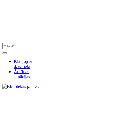
Klaiņojoši
dzīvnieki
Ārkārtas
situācijas