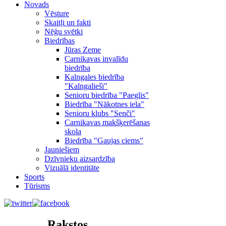
Novads
Vēsture
Skaitļi un fakti
Nēģu svētki
Biedrības
Jūras Zeme
Carnikavas invalīdu
biedrība
Kalngales biedrība
"Kalngalieši"
Senioru biedrība "Paeglis"
Biedrība "Nākotnes iela"
Senioru klubs "Senči"
Carnikavas makšķerēšanas
skola
Biedrība "Gaujas ciems"
Jauniešiem
Dzīvnieku aizsardzība
Vizuālā identitāte
Sports
Tūrisms
Rakstos