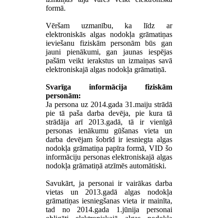
formā.
Vēršam uzmanību, ka līdz ar
elektroniskās algas nodokļa grāmatiņas
ieviešanu fiziskām personām būs gan
jauni pienākumi, gan jaunas iespējas
pašām veikt ierakstus un izmaiņas savā
elektroniskajā algas nodokļa grāmatiņā.
Svarīga informācija fiziskām
personām:
Ja persona uz 2014.gada 31.maiju strādā
pie tā paša darba devēja, pie kura tā
strādāja arī 2013.gadā, tā ir vienīgā
personas ienākumu gūšanas vieta un
darba devējam šobrīd ir iesniegta algas
nodokļa grāmatiņa papīra formā, VID šo
informāciju personas elektroniskajā algas
nodokļa grāmatiņā atzīmēs automātiski.
Savukārt, ja personai ir vairākas darba
vietas un 2013.gadā algas nodokļa
grāmatiņas iesniegšanas vieta ir mainīta,
tad no 2014.gada 1.jūnija personai