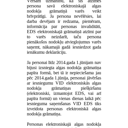
Vēršam uzmanību, ka šīs atzīmes
persona savā elektroniskajā algas
nodokļa grāmatiņā varēs veikt
brīvprātīgi. Ja persona nevēlēsies, lai
darba devējam ir redzama, piemēram,
informācija par personas invaliditāti,
EDS elektroniskajā grāmatiņā atzīmi par
to varēs neizdarīt, taču persona
pienākošos nodokļu atvieglojumus varēs
saņemt, nākamajā gadā iesniedzot gada
ienākumu deklarāciju.
Ja personai līdz 2014.gada 1.jūnijam nav
bijusi izsniegta algas nodokļa grāmatiņa
papīra formā, bet tā ir nepieciešama jau
pēc 2014.gada 1.jūnija, personai jāvēršas
ar iesniegumu VID elektroniskās algas
nodokļa grāmatiņas piešķiršanu
(elektroniski, izmantojot EDS, vai arī
papīra formā) un vienas dienas laikā pēc
iesnieguma saņemšanas VID EDS tiks
izveidota personas elektroniskā algas
nodokļa grāmatiņa.
Personas elektroniskajā algas nodokļa