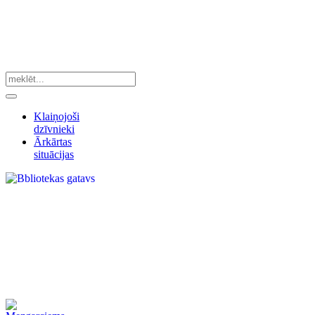
Klaiņojoši
dzīvnieki
Ārkārtas
situācijas