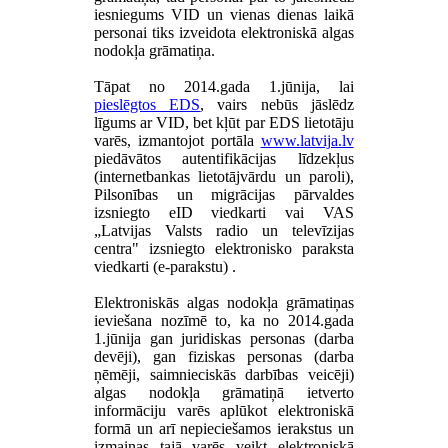
iesniegums VID un vienas dienas laikā
personai tiks izveidota elektroniskā algas
nodokļa grāmatiņa.
Tāpat no 2014.gada 1.jūnija, lai
pieslēgtos EDS
, vairs nebūs jāslēdz
līgums ar VID, bet kļūt par EDS lietotāju
varēs, izmantojot portāla
www.latvija.lv
piedāvātos autentifikācijas līdzekļus
(internetbankas lietotājvārdu un paroli),
Pilsonības un migrācijas pārvaldes
izsniegto eID viedkarti vai VAS
„Latvijas Valsts radio un televīzijas
centra" izsniegto elektronisko paraksta
viedkarti (e-parakstu) .
Elektroniskās algas nodokļa grāmatiņas
ieviešana nozīmē to, ka no 2014.gada
1.jūnija gan juridiskas personas (darba
devēji), gan fiziskas personas (darba
ņēmēji, saimnieciskās darbības veicēji)
algas nodokļa grāmatiņā ietverto
informāciju varēs aplūkot elektroniskā
formā un arī nepieciešamos ierakstus un
izmaiņas tajā varēs veikt elektroniskā