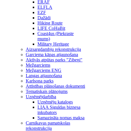
ERAF
ELFLA
EZF
Dažādi
Hiking Route
LIFE CoHaBit
Coast4us (Piekraste
mums)
Military Heritage
Aizsargdambju rekonstrukcija
Garciema kāpas atjaunošana
Aktīvās atpūtas parks "Zibeņi"
Mežgarciems
Mežgarciems ENG
Langas atjaunošana
Karlsona parks
Attīstības plānošanas dokumenti
Tematiskais plānojums
Uzņēmējdarbība
Uzņēmēju katalogs
LIAA Siguldas biznesa
inkubators
Samazināta nomas maksa
Carnikavas pamatskolas
rekonstrukcija