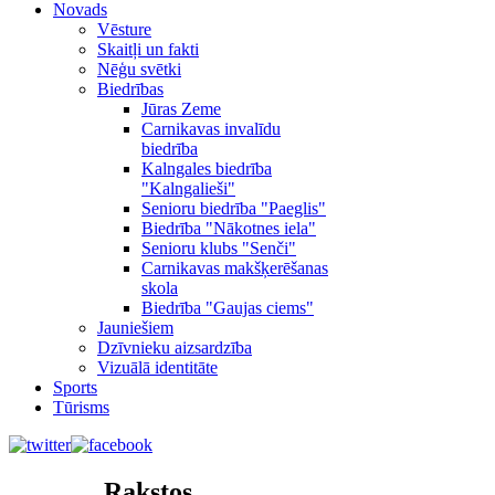
Novads
Vēsture
Skaitļi un fakti
Nēģu svētki
Biedrības
Jūras Zeme
Carnikavas invalīdu
biedrība
Kalngales biedrība
"Kalngalieši"
Senioru biedrība "Paeglis"
Biedrība "Nākotnes iela"
Senioru klubs "Senči"
Carnikavas makšķerēšanas
skola
Biedrība "Gaujas ciems"
Jauniešiem
Dzīvnieku aizsardzība
Vizuālā identitāte
Sports
Tūrisms
Rakstos