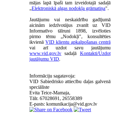
mājas lapā īpaši tam izveidotajā sadaļā
„
Elektroniskā algas nodokļa grāmatiņa
".
Jautājumu vai neskaidrību gadījumā
aicinām iedzīvotājus zvanīt uz VID
Informatīvo tālruni 1898, izvēloties
pirmo tēmu „Nodokļi", konsultēties
ikvienā
VID klientu apkalpošanas centrā
vai arī uzdot savu jautājumu
www.vid.gov.lv
sadaļā
Kontakti/Uzdot
jautājumu VID
.
Informāciju sagatavoja:
VID Sabiedrisko attiecību daļas galvenā
speciāliste
Evita Teice-Mamaja,
Tālr. 67028691, 26558389
E-pasts: