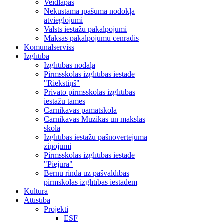
Veidlapas
Nekustamā īpašuma nodokļa
atvieglojumi
Valsts iestāžu pakalpojumi
Maksas pakalpojumu cenrādis
Komunālserviss
Izglītība
Izglītības nodaļa
Pirmsskolas izglītības iestāde
"Riekstiņš"
Privāto pirmsskolas izglītības
iestāžu tāmes
Carnikavas pamatskola
Carnikavas Mūzikas un mākslas
skola
Izglītības iestāžu pašnovērtējuma
ziņojumi
Pirmsskolas izglītības iestāde
"Piejūra"
Bērnu rinda uz pašvaldības
pirmskolas izglītības iestādēm
Kultūra
Attīstība
Projekti
ESF