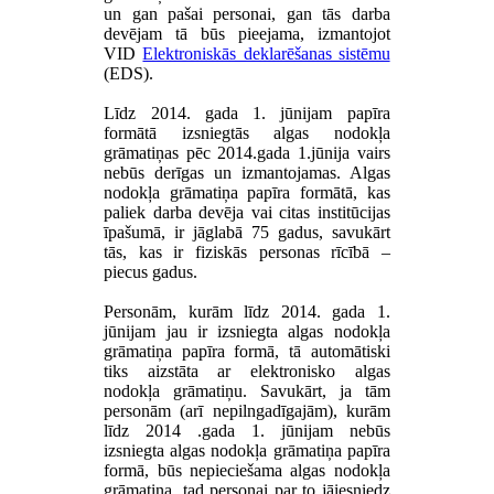
un gan pašai personai, gan tās darba
devējam tā būs pieejama, izmantojot
VID
Elektroniskās deklarēšanas sistēmu
(EDS).
Līdz 2014. gada 1. jūnijam papīra
formātā izsniegtās algas nodokļa
grāmatiņas pēc 2014.gada 1.jūnija vairs
nebūs derīgas un izmantojamas. Algas
nodokļa grāmatiņa papīra formātā, kas
paliek darba devēja vai citas institūcijas
īpašumā, ir jāglabā 75 gadus, savukārt
tās, kas ir fiziskās personas rīcībā –
piecus gadus.
Personām, kurām līdz 2014. gada 1.
jūnijam jau ir izsniegta algas nodokļa
grāmatiņa papīra formā, tā automātiski
tiks aizstāta ar elektronisko algas
nodokļa grāmatiņu. Savukārt, ja tām
personām (arī nepilngadīgajām), kurām
līdz 2014 .gada 1. jūnijam nebūs
izsniegta algas nodokļa grāmatiņa papīra
formā, būs nepieciešama algas nodokļa
grāmatiņa, tad personai par to jāiesniedz