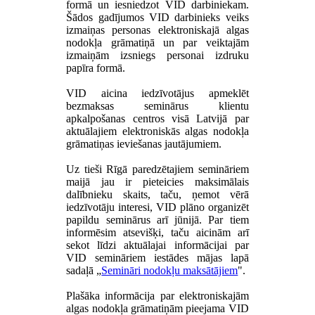
formā un iesniedzot VID darbiniekam.
Šādos gadījumos VID darbinieks veiks
izmaiņas personas elektroniskajā algas
nodokļa grāmatiņā un par veiktajām
izmaiņām izsniegs personai izdruku
papīra formā.
VID aicina iedzīvotājus apmeklēt
bezmaksas seminārus klientu
apkalpošanas centros visā Latvijā par
aktuālajiem elektroniskās algas nodokļa
grāmatiņas ieviešanas jautājumiem.
Uz tieši Rīgā paredzētajiem semināriem
maijā jau ir pieteicies maksimālais
dalībnieku skaits, taču, ņemot vērā
iedzīvotāju interesi, VID plāno organizēt
papildu seminārus arī jūnijā. Par tiem
informēsim atsevišķi, taču aicinām arī
sekot līdzi aktuālajai informācijai par
VID semināriem iestādes mājas lapā
sadaļā „
Semināri nodokļu maksātājiem
".
Plašāka informācija par elektroniskajām
algas nodokļa grāmatiņām pieejama VID