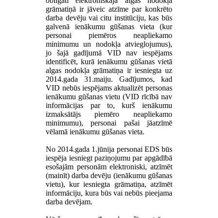
obligāti elektroniskajā algas nodokļa
grāmatiņā ir jāveic atzīme par konkrēto
darba devēju vai citu institūciju, kas būs
galvenā ienākumu gūšanas vieta (kur
personai piemēros neapliekamo
minimumu un nodokļa atvieglojumus),
jo šajā gadījumā VID nav iespējams
identificēt, kurā ienākumu gūšanas vietā
algas nodokļa grāmatiņa ir iesniegta uz
2014.gada 31.maiju. Gadījumos, kad
VID nebūs iespējams aktualizēt personas
ienākumu gūšanas vietu (VID rīcībā nav
informācijas par to, kurš ienākumu
izmaksātājs piemēro neapliekamo
minimumu), personai pašai jāatzīmē
vēlamā ienākumu gūšanas vieta.
No 2014.gada 1.jūnija personai EDS būs
iespēja iesniegt paziņojumu par apgādībā
esošajām personām elektroniski, atzīmēt
(mainīt) darba devēju (ienākumu gūšanas
vietu), kur iesniegta grāmatiņa, atzīmēt
informāciju, kura būs vai nebūs pieejama
darba devējam.