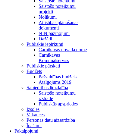
Saistošie noteikumi
Saistošo noteikumu
projekti
Nolikumi
Attīstības plānošanas
dokumenti
NĪN paziņojumi
Dažādi
Publiskie iepirkumi
Carnikavas novada dome
Carnikavas
Komunālserviss
Publiskie pārskati
Budžets
Pašvaldības budžets
Atalgojums 2019
Sabiedrības līdzdalība
Saistošo noteikumu
izstrāde
Publiskās apspriedes
Izsoles
Vakances
Personas datu aizsardzība
Īpašumi
Pakalpojumi