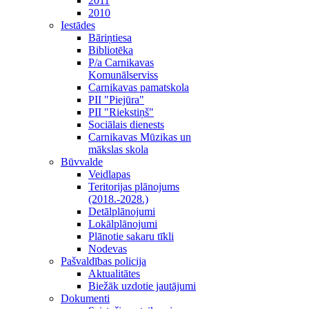
2011
2010
Iestādes
Bāriņtiesa
Bibliotēka
P/a Carnikavas
Komunālserviss
Carnikavas pamatskola
PII "Piejūra"
PII "Riekstiņš"
Sociālais dienests
Carnikavas Mūzikas un
mākslas skola
Būvvalde
Veidlapas
Teritorijas plānojums
(2018.-2028.)
Detālplānojumi
Lokālplānojumi
Plānotie sakaru tīkli
Nodevas
Pašvaldības policija
Aktualitātes
Biežāk uzdotie jautājumi
Dokumenti