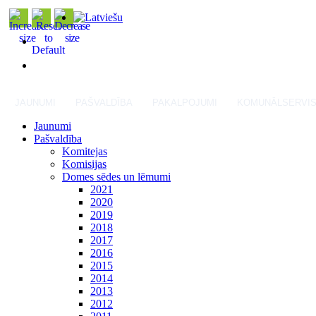
JAUNUMI
PAŠVALDĪBA
PAKALPOJUMI
KOMUNĀLSERVI
Jaunumi
Pašvaldība
Komitejas
Komisijas
Domes sēdes un lēmumi
2021
2020
2019
2018
2017
2016
2015
2014
2013
2012