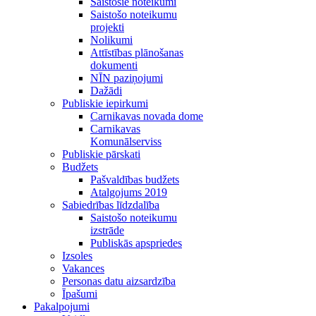
Saistošie noteikumi
Saistošo noteikumu
projekti
Nolikumi
Attīstības plānošanas
dokumenti
NĪN paziņojumi
Dažādi
Publiskie iepirkumi
Carnikavas novada dome
Carnikavas
Komunālserviss
Publiskie pārskati
Budžets
Pašvaldības budžets
Atalgojums 2019
Sabiedrības līdzdalība
Saistošo noteikumu
izstrāde
Publiskās apspriedes
Izsoles
Vakances
Personas datu aizsardzība
Īpašumi
Pakalpojumi