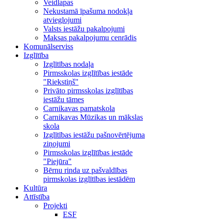
Veidlapas
Nekustamā īpašuma nodokļa
atvieglojumi
Valsts iestāžu pakalpojumi
Maksas pakalpojumu cenrādis
Komunālserviss
Izglītība
Izglītības nodaļa
Pirmsskolas izglītības iestāde
"Riekstiņš"
Privāto pirmsskolas izglītības
iestāžu tāmes
Carnikavas pamatskola
Carnikavas Mūzikas un mākslas
skola
Izglītības iestāžu pašnovērtējuma
ziņojumi
Pirmsskolas izglītības iestāde
"Piejūra"
Bērnu rinda uz pašvaldības
pirmskolas izglītības iestādēm
Kultūra
Attīstība
Projekti
ESF