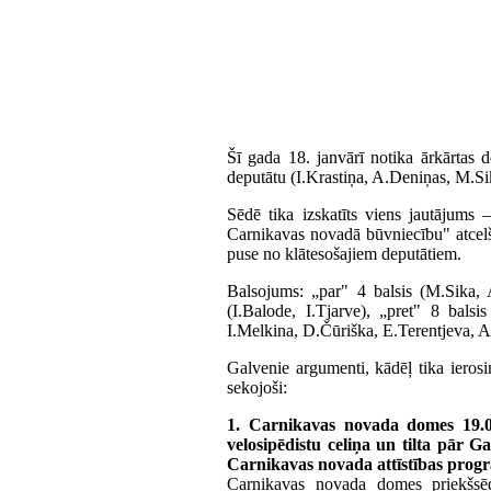
Šī gada 18. janvārī notika ārkārtas 
deputātu (I.Krastiņa, A.Deniņas, M.S
Sēdē tika izskatīts viens jautājums 
Carnikavas novadā būvniecību" atcelša
puse no klātesošajiem deputātiem.
Balsojums: „par" 4 balsis (M.Sika, 
(I.Balode, I.Tjarve), „pret" 8 bals
I.Melkina, D.Čūriška, E.Terentjeva, A
Galvenie argumenti, kādēļ tika ierosin
sekojoši:
1. Carnikavas novada domes 19.09
velosipēdistu celiņa un tilta pār
Carnikavas novada attīstības prog
Carnikavas novada domes priekšsēd