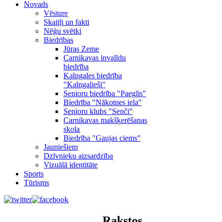
Novads
Vēsture
Skaitļi un fakti
Nēģu svētki
Biedrības
Jūras Zeme
Carnikavas invalīdu
biedrība
Kalngales biedrība
"Kalngalieši"
Senioru biedrība "Paeglis"
Biedrība "Nākotnes iela"
Senioru klubs "Senči"
Carnikavas makšķerēšanas
skola
Biedrība "Gaujas ciems"
Jauniešiem
Dzīvnieku aizsardzība
Vizuālā identitāte
Sports
Tūrisms
Rakstos