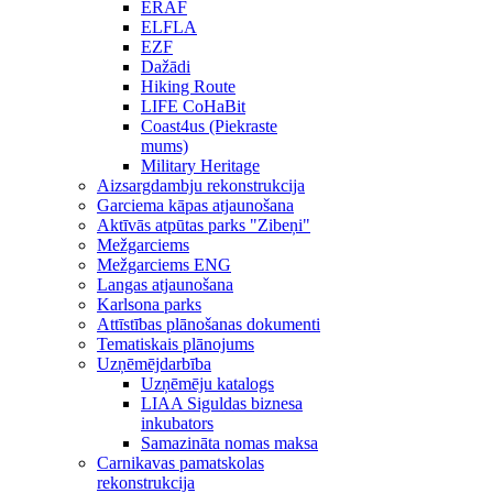
ERAF
ELFLA
EZF
Dažādi
Hiking Route
LIFE CoHaBit
Coast4us (Piekraste
mums)
Military Heritage
Aizsargdambju rekonstrukcija
Garciema kāpas atjaunošana
Aktīvās atpūtas parks "Zibeņi"
Mežgarciems
Mežgarciems ENG
Langas atjaunošana
Karlsona parks
Attīstības plānošanas dokumenti
Tematiskais plānojums
Uzņēmējdarbība
Uzņēmēju katalogs
LIAA Siguldas biznesa
inkubators
Samazināta nomas maksa
Carnikavas pamatskolas
rekonstrukcija