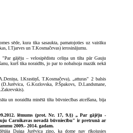
domes sēde, kura tika sasaukta, pamatojoties uz vairāku
ikas, I.Tjarves un T.Kosmačevas) ierosinājumu.
– "Par gājēju – velosipēdistu celiņa un tilta pār Gauju
nu, kurš tika noraidīts, jo par to nobalsoja mazāk nekā
A.Deniņa, I.Krastiņš, T.Kosmačeva), „atturas" 2 balsis
is (D.Jurēvica, G.Kozlovska, P.Špakovs, D.Landsmane,
.Zakrevskis).
āta un noraidīta minētā tilta būvniecības atcelšana, bija
.2012. lēmums (prot. Nr. 17, 9.§) „ Par gājēju -
 Gauju Carnikavas novadā būvniecību" ir pretrunā ar
rammu 2009.- 2014. gadam.
ētāja Daiga Jurēvica ziņo, ka dome nav rīkojusies