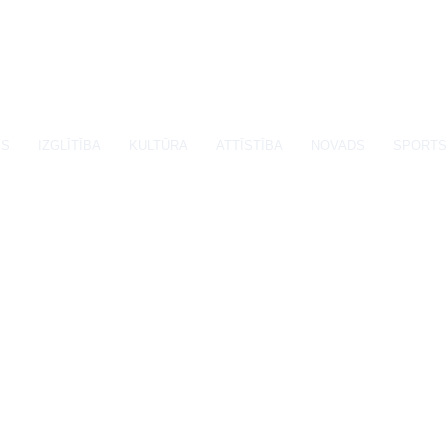
SS
IZGLĪTĪBA
KULTŪRA
ATTĪSTĪBA
NOVADS
SPORTS