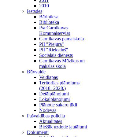
2011
2010
Iestādes
Bāriņtiesa
Bibliotēka
P/a Carnikavas
Komunālserviss
Carnikavas pamatskola
PII "Piejūra"
PII "Riekstiņš"
Sociālais dienests
Carnikavas Mūzikas un
mākslas skola
Būvvalde
Veidlapas
Teritorijas plānojums
(2018.-2028.)
Detālplānojumi
Lokālplānojumi
Plānotie sakaru tīkli
Nodevas
Pašvaldības policija
Aktualitātes
Biežāk uzdotie jautājumi
Dokumenti