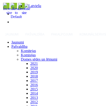
JAUNUMI
PAŠVALDĪBA
PAKALPOJUMI
KOMUNĀLSERVI
Jaunumi
Pašvaldība
Komitejas
Komisijas
Domes sēdes un lēmumi
2021
2020
2019
2018
2017
2016
2015
2014
2013
2012