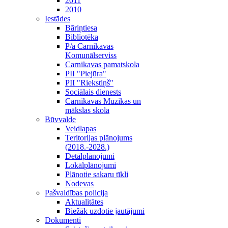
2011
2010
Iestādes
Bāriņtiesa
Bibliotēka
P/a Carnikavas
Komunālserviss
Carnikavas pamatskola
PII "Piejūra"
PII "Riekstiņš"
Sociālais dienests
Carnikavas Mūzikas un
mākslas skola
Būvvalde
Veidlapas
Teritorijas plānojums
(2018.-2028.)
Detālplānojumi
Lokālplānojumi
Plānotie sakaru tīkli
Nodevas
Pašvaldības policija
Aktualitātes
Biežāk uzdotie jautājumi
Dokumenti