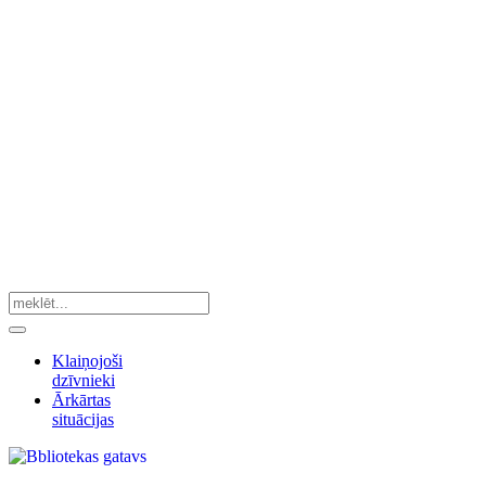
Klaiņojoši
dzīvnieki
Ārkārtas
situācijas