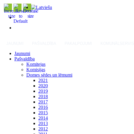
JAUNUMI
PAŠVALDĪBA
PAKALPOJUMI
KOMUNĀLSERVI
Jaunumi
Pašvaldība
Komitejas
Komisijas
Domes sēdes un lēmumi
2021
2020
2019
2018
2017
2016
2015
2014
2013
2012