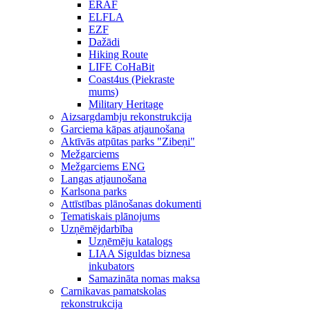
ERAF
ELFLA
EZF
Dažādi
Hiking Route
LIFE CoHaBit
Coast4us (Piekraste
mums)
Military Heritage
Aizsargdambju rekonstrukcija
Garciema kāpas atjaunošana
Aktīvās atpūtas parks "Zibeņi"
Mežgarciems
Mežgarciems ENG
Langas atjaunošana
Karlsona parks
Attīstības plānošanas dokumenti
Tematiskais plānojums
Uzņēmējdarbība
Uzņēmēju katalogs
LIAA Siguldas biznesa
inkubators
Samazināta nomas maksa
Carnikavas pamatskolas
rekonstrukcija