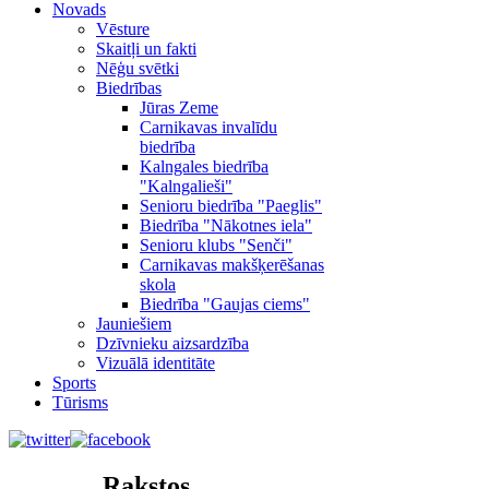
Novads
Vēsture
Skaitļi un fakti
Nēģu svētki
Biedrības
Jūras Zeme
Carnikavas invalīdu
biedrība
Kalngales biedrība
"Kalngalieši"
Senioru biedrība "Paeglis"
Biedrība "Nākotnes iela"
Senioru klubs "Senči"
Carnikavas makšķerēšanas
skola
Biedrība "Gaujas ciems"
Jauniešiem
Dzīvnieku aizsardzība
Vizuālā identitāte
Sports
Tūrisms
Rakstos