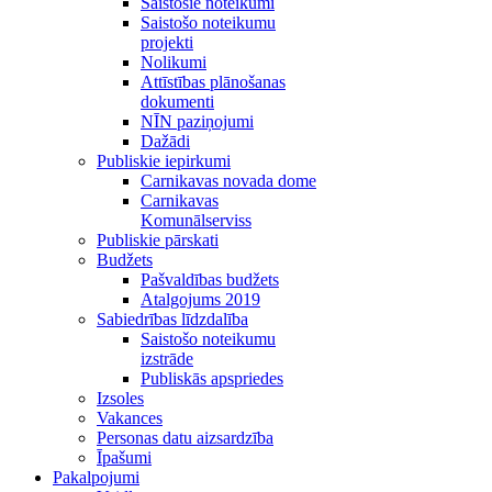
Saistošie noteikumi
Saistošo noteikumu
projekti
Nolikumi
Attīstības plānošanas
dokumenti
NĪN paziņojumi
Dažādi
Publiskie iepirkumi
Carnikavas novada dome
Carnikavas
Komunālserviss
Publiskie pārskati
Budžets
Pašvaldības budžets
Atalgojums 2019
Sabiedrības līdzdalība
Saistošo noteikumu
izstrāde
Publiskās apspriedes
Izsoles
Vakances
Personas datu aizsardzība
Īpašumi
Pakalpojumi