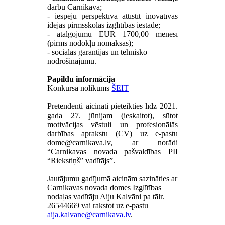
darbu Carnikavā;
- iespēju perspektīvā attīstīt inovatīvas
idejas pirmsskolas izglītības iestādē;
- atalgojumu EUR 1700,00 mēnesī
(pirms nodokļu nomaksas);
- sociālās garantijas un tehnisko
nodrošinājumu.
Papildu informācija
Konkursa nolikums
ŠEIT
Pretendenti aicināti pieteikties līdz 2021.
gada 27. jūnijam (ieskaitot), sūtot
motivācijas vēstuli un profesionālās
darbības aprakstu (CV) uz e-pastu
, ar norādi
“Carnikavas novada pašvaldības PII
“Riekstiņš” vadītājs”.
Jautājumu gadījumā aicinām sazināties ar
Carnikavas novada domes Izglītības
nodaļas vadītāju Aiju Kalvāni pa tālr.
26544669 vai rakstot uz e-pastu
.