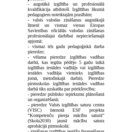
- augstākā izglītība un profesionālā
kvalifikācija atbilstoši Izglītības likumā
pedagogiem noteiktajām prasībām;
- valsts valodas zināšanas augstākajā
līmenī un vismaz vienas Eiropas
Savienības oficiālās valodas zināšanas
profesionālajai darbībai nepieciešamajā
apjomā;
- vismaz trīs gadu pedagoģiskā darba
pieredze;
- vēlama pieredze izglītības vadības
darbā, kas iegūta pēdējo 5 gadu laikā
izglītības iestādes vadītājs vai izglītības
iestādes vadītāja vietnieks izglītības
jomā, metodiskajā darbā). Pieredze
pirmsskolas izglītības iestādes vadības
darbā tiks uzskatīta par priekšrocību;
- pieredze publisko iepirkumu plānošanā
un organizēšanā;
- pieredze Valsts izglītības satura centra
(VISC) īstenotā ESF projekta
“Kompetenču pieeja mācību saturā”
(Skola2030) jaunā mācību satura
aprobācijā pirmsskolā;
- zināšanas izglītības iestāžu finansēšanas