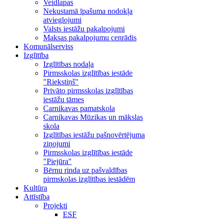
Veidlapas
Nekustamā īpašuma nodokļa
atvieglojumi
Valsts iestāžu pakalpojumi
Maksas pakalpojumu cenrādis
Komunālserviss
Izglītība
Izglītības nodaļa
Pirmsskolas izglītības iestāde
"Riekstiņš"
Privāto pirmsskolas izglītības
iestāžu tāmes
Carnikavas pamatskola
Carnikavas Mūzikas un mākslas
skola
Izglītības iestāžu pašnovērtējuma
ziņojumi
Pirmsskolas izglītības iestāde
"Piejūra"
Bērnu rinda uz pašvaldības
pirmskolas izglītības iestādēm
Kultūra
Attīstība
Projekti
ESF