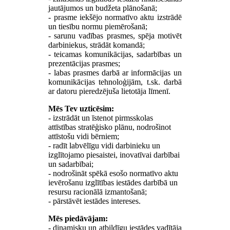
jautājumos un budžeta plānošanā;
- prasme iekšējo normatīvo aktu izstrādē
un tiesību normu piemērošanā;
- sarunu vadības prasmes, spēja motivēt
darbiniekus, strādāt komandā;
- teicamas komunikācijas, sadarbības un
prezentācijas prasmes;
- labas prasmes darbā ar informācijas un
komunikācijas tehnoloģijām, t.sk. darbā
ar datoru pieredzējuša lietotāja līmenī.
Mēs Tev uzticēsim:
- izstrādāt un īstenot pirmsskolas
attīstības stratēģisko plānu, nodrošinot
attīstošu vidi bērniem;
- radīt labvēlīgu vidi darbinieku un
izglītojamo piesaistei, inovatīvai darbībai
un sadarbībai;
- nodrošināt spēkā esošo normatīvo aktu
ievērošanu izglītības iestādes darbībā un
resursu racionālā izmantošanā;
- pārstāvēt iestādes intereses.
Mēs piedāvājam:
- dinamisku un atbildīgu iestādes vadītāja