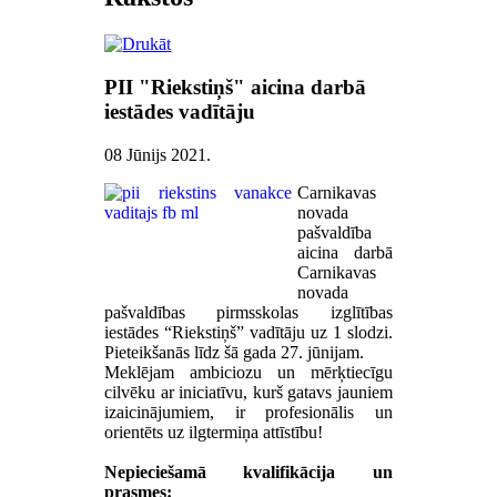
PII "Riekstiņš" aicina darbā
iestādes vadītāju
08 Jūnijs 2021
.
Carnikavas
novada
pašvaldība
aicina darbā
Carnikavas
novada
pašvaldības pirmsskolas izglītības
iestādes “Riekstiņš” vadītāju uz 1 slodzi.
Pieteikšanās līdz šā gada 27. jūnijam.
Meklējam ambiciozu un mērķtiecīgu
cilvēku ar iniciatīvu, kurš gatavs jauniem
izaicinājumiem, ir profesionālis un
orientēts uz ilgtermiņa attīstību!
Nepieciešamā kvalifikācija un
prasmes: