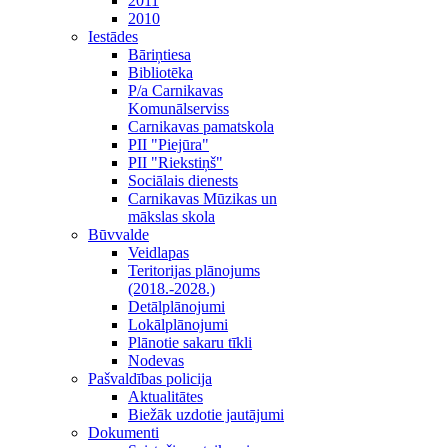
2011
2010
Iestādes
Bāriņtiesa
Bibliotēka
P/a Carnikavas
Komunālserviss
Carnikavas pamatskola
PII "Piejūra"
PII "Riekstiņš"
Sociālais dienests
Carnikavas Mūzikas un
mākslas skola
Būvvalde
Veidlapas
Teritorijas plānojums
(2018.-2028.)
Detālplānojumi
Lokālplānojumi
Plānotie sakaru tīkli
Nodevas
Pašvaldības policija
Aktualitātes
Biežāk uzdotie jautājumi
Dokumenti