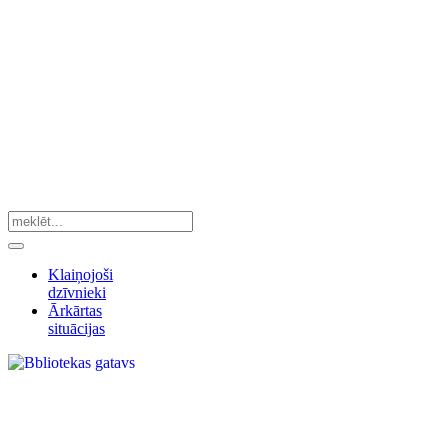
Klaiņojoši
dzīvnieki
Ārkārtas
situācijas