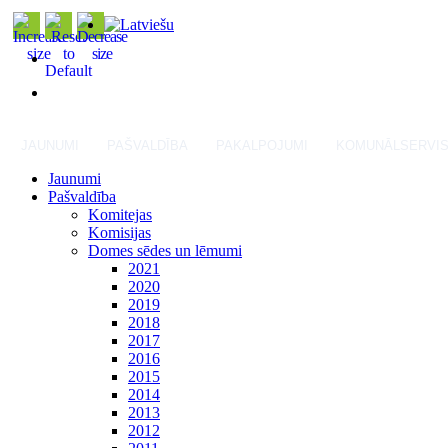
JAUNUMI
PAŠVALDĪBA
PAKALPOJUMI
KOMUNĀLSERVI
Jaunumi
Pašvaldība
Komitejas
Komisijas
Domes sēdes un lēmumi
2021
2020
2019
2018
2017
2016
2015
2014
2013
2012