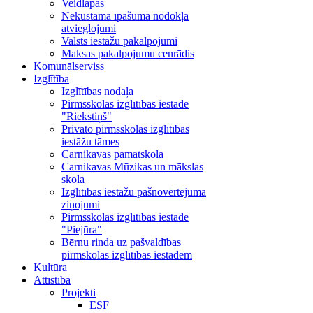
Veidlapas
Nekustamā īpašuma nodokļa
atvieglojumi
Valsts iestāžu pakalpojumi
Maksas pakalpojumu cenrādis
Komunālserviss
Izglītība
Izglītības nodaļa
Pirmsskolas izglītības iestāde
"Riekstiņš"
Privāto pirmsskolas izglītības
iestāžu tāmes
Carnikavas pamatskola
Carnikavas Mūzikas un mākslas
skola
Izglītības iestāžu pašnovērtējuma
ziņojumi
Pirmsskolas izglītības iestāde
"Piejūra"
Bērnu rinda uz pašvaldības
pirmskolas izglītības iestādēm
Kultūra
Attīstība
Projekti
ESF