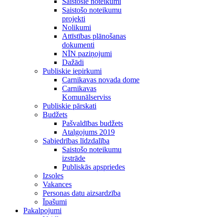
Saistošie noteikumi
Saistošo noteikumu
projekti
Nolikumi
Attīstības plānošanas
dokumenti
NĪN paziņojumi
Dažādi
Publiskie iepirkumi
Carnikavas novada dome
Carnikavas
Komunālserviss
Publiskie pārskati
Budžets
Pašvaldības budžets
Atalgojums 2019
Sabiedrības līdzdalība
Saistošo noteikumu
izstrāde
Publiskās apspriedes
Izsoles
Vakances
Personas datu aizsardzība
Īpašumi
Pakalpojumi