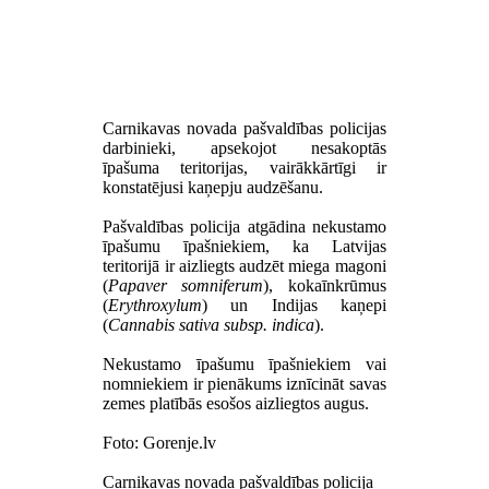
Carnikavas novada pašvaldības policijas
darbinieki, apsekojot nesakoptās
īpašuma teritorijas, vairākkārtīgi ir
konstatējusi kaņepju audzēšanu.
Pašvaldības policija atgādina nekustamo
īpašumu īpašniekiem, ka Latvijas
teritorijā ir aizliegts audzēt miega magoni
(
Papaver somniferum
), kokaīnkrūmus
(
Erythroxylum
) un Indijas kaņepi
(
Cannabis sativa subsp. indica
).
Nekustamo īpašumu īpašniekiem vai
nomniekiem ir pienākums iznīcināt savas
zemes platībās esošos aizliegtos augus.
Foto: Gorenje.lv
Carnikavas novada pašvaldības policija