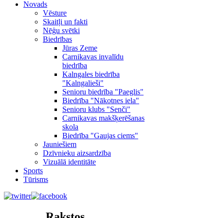
Novads
Vēsture
Skaitļi un fakti
Nēģu svētki
Biedrības
Jūras Zeme
Carnikavas invalīdu
biedrība
Kalngales biedrība
"Kalngalieši"
Senioru biedrība "Paeglis"
Biedrība "Nākotnes iela"
Senioru klubs "Senči"
Carnikavas makšķerēšanas
skola
Biedrība "Gaujas ciems"
Jauniešiem
Dzīvnieku aizsardzība
Vizuālā identitāte
Sports
Tūrisms
Rakstos