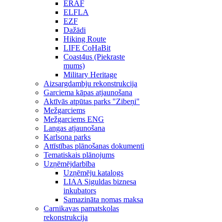
ERAF
ELFLA
EZF
Dažādi
Hiking Route
LIFE CoHaBit
Coast4us (Piekraste
mums)
Military Heritage
Aizsargdambju rekonstrukcija
Garciema kāpas atjaunošana
Aktīvās atpūtas parks "Zibeņi"
Mežgarciems
Mežgarciems ENG
Langas atjaunošana
Karlsona parks
Attīstības plānošanas dokumenti
Tematiskais plānojums
Uzņēmējdarbība
Uzņēmēju katalogs
LIAA Siguldas biznesa
inkubators
Samazināta nomas maksa
Carnikavas pamatskolas
rekonstrukcija