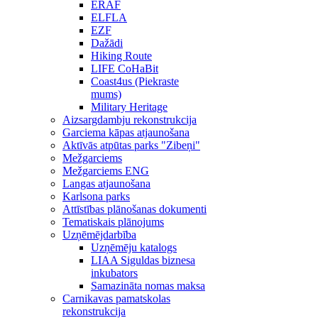
ERAF
ELFLA
EZF
Dažādi
Hiking Route
LIFE CoHaBit
Coast4us (Piekraste
mums)
Military Heritage
Aizsargdambju rekonstrukcija
Garciema kāpas atjaunošana
Aktīvās atpūtas parks "Zibeņi"
Mežgarciems
Mežgarciems ENG
Langas atjaunošana
Karlsona parks
Attīstības plānošanas dokumenti
Tematiskais plānojums
Uzņēmējdarbība
Uzņēmēju katalogs
LIAA Siguldas biznesa
inkubators
Samazināta nomas maksa
Carnikavas pamatskolas
rekonstrukcija