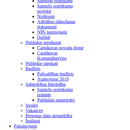
Saistošie noteikumi
Saistošo noteikumu
projekti
Nolikumi
Attīstības plānošanas
dokumenti
NĪN paziņojumi
Dažādi
Publiskie iepirkumi
Carnikavas novada dome
Carnikavas
Komunālserviss
Publiskie pārskati
Budžets
Pašvaldības budžets
Atalgojums 2019
Sabiedrības līdzdalība
Saistošo noteikumu
izstrāde
Publiskās apspriedes
Izsoles
Vakances
Personas datu aizsardzība
Īpašumi
Pakalpojumi