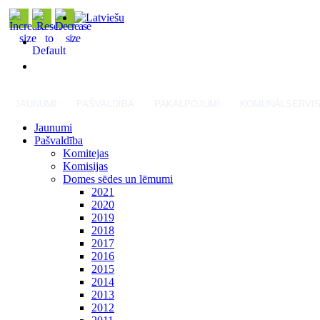
JAUNUMI
PAŠVALDĪBA
PAKALPOJUMI
KOMUNĀLSERVI
Jaunumi
Pašvaldība
Komitejas
Komisijas
Domes sēdes un lēmumi
2021
2020
2019
2018
2017
2016
2015
2014
2013
2012