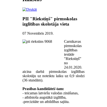
PII "Riekstiņš" pirmsskolas
izglītības skolotāja vieta
07 Novembris 2019
.
Carnikavas
pirmsskolas
izglītības
iestāde
"Riekstiņš”
no
24.01.2020.
aicina darbā pirmsskolas izglītības
skolotāju uz noteiktu laiku uz 0,9 slodzi
(36 stundām).
Prasības kandidātei/-tam:
- teicamas latviešu valodas zināšanas,
- atbilstoša augstākā izglītība,
-precizitāte un atbildības sajūta.