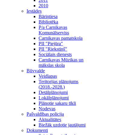
2011
2010
Iestādes
Bāriņtiesa
Bibliotēka
P/a Carnikavas
Komunālserviss
Carnikavas pamatskola
PII "Piejūra"
PII "Riekstiņš"
Sociālais dienests
Carnikavas Mūzikas un
mākslas skola
Būvvalde
Veidlapas
Teritorijas plānojums
(2018.-2028.)
Detālplānojumi
Lokālplānojumi
Plānotie sakaru tīkli
Nodevas
Pašvaldības policija
Aktualitātes
Biežāk uzdotie jautājumi
Dokumenti