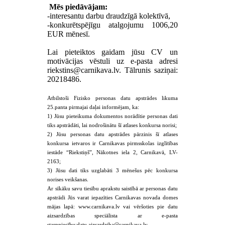
Mēs piedāvājam:
-interesantu darbu draudzīgā kolektīvā,
-konkurētspējīgu atalgojumu 1006,20
EUR mēnesī.
Lai pieteiktos gaidam jūsu CV un
motivācijas vēstuli uz e-pasta adresi
. Tālrunis saziņai:
20218486.
Atbilstoši Fizisko personas datu apstrādes likuma
25.panta pirmajai daļai informējam, ka:
1) Jūsu pieteikuma dokumentos norādītie personas dati
tiks apstrādāti, lai nodrošinātu šī atlases konkursa norisi;
2) Jūsu personas datu apstrādes pārzinis šī atlases
konkursa ietvaros ir Carnikavas pirmsskolas izglītības
iestāde “Riekstiņš”, Nākotnes iela 2, Carnikavā, LV-
2163;
3) Jūsu dati tiks uzglabāti 3 mēnešus pēc konkursa
norises veikšanas.
Ar sīkāku savu tiesību aprakstu saistībā ar personas datu
apstrādi Jūs varat iepazīties Carnikavas novada domes
mājas lapā: www.carnikava.lv vai vēršoties pie datu
aizsardzības speciālista ar e-pasta
starpniecību:
.