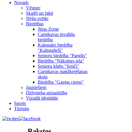
Novads
Vēsture
Skaitļi un fakti
Nēģu svētki
Biedrības
Jūras Zeme
Carnikavas invalīdu
biedrība
Kalngales biedrība
"Kalngalieši"
Senioru biedrība "Paeglis"
Biedrība "Nākotnes iela"
Senioru klubs "Senči"
Carnikavas makšķerēšanas
skola
Biedrība "Gaujas ciems"
Jauniešiem
Dzīvnieku aizsardzība
Vizuālā identitāte
Sports
Tūrisms
Rakstos