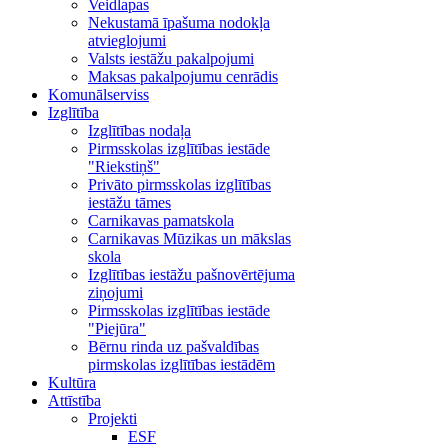
Veidlapas
Nekustamā īpašuma nodokļa
atvieglojumi
Valsts iestāžu pakalpojumi
Maksas pakalpojumu cenrādis
Komunālserviss
Izglītība
Izglītības nodaļa
Pirmsskolas izglītības iestāde
"Riekstiņš"
Privāto pirmsskolas izglītības
iestāžu tāmes
Carnikavas pamatskola
Carnikavas Mūzikas un mākslas
skola
Izglītības iestāžu pašnovērtējuma
ziņojumi
Pirmsskolas izglītības iestāde
"Piejūra"
Bērnu rinda uz pašvaldības
pirmskolas izglītības iestādēm
Kultūra
Attīstība
Projekti
ESF