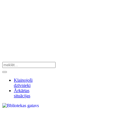
Klaiņojoši
dzīvnieki
Ārkārtas
situācijas