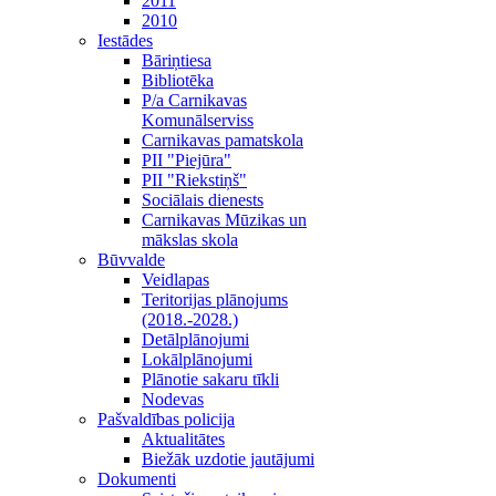
2011
2010
Iestādes
Bāriņtiesa
Bibliotēka
P/a Carnikavas
Komunālserviss
Carnikavas pamatskola
PII "Piejūra"
PII "Riekstiņš"
Sociālais dienests
Carnikavas Mūzikas un
mākslas skola
Būvvalde
Veidlapas
Teritorijas plānojums
(2018.-2028.)
Detālplānojumi
Lokālplānojumi
Plānotie sakaru tīkli
Nodevas
Pašvaldības policija
Aktualitātes
Biežāk uzdotie jautājumi
Dokumenti