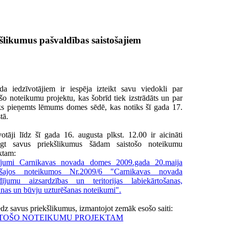
kšlikumus pašvaldības saistošajiem
a iedzīvotājiem ir iespēja izteikt savu viedokli par
ošo noteikumu projektu, kas šobrīd tiek izstrādāts un par
ks pieņemts lēmums domes sēdē, kas notiks šī gada 17.
tā.
votāji līdz šī gada 16. augusta plkst. 12.00 ir aicināti
iegt savus priekšlikumus šādam saistošo noteikumu
ktam:
ījumi Carnikavas novada domes 2009.gada 20.maija
tošajos noteikumos Nr.2009/6 "Carnikavas novada
dījumu aizsardzības un teritorijas labiekārtošanas,
nas un būvju uzturēšanas noteikumi".
edz savus priekšlikumus, izmantojot zemāk esošo saiti:
ISTOŠO NOTEIKUMU PROJEKTAM