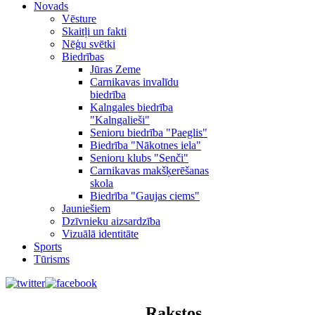
Novads
Vēsture
Skaitļi un fakti
Nēģu svētki
Biedrības
Jūras Zeme
Carnikavas invalīdu
biedrība
Kalngales biedrība
"Kalngalieši"
Senioru biedrība "Paeglis"
Biedrība "Nākotnes iela"
Senioru klubs "Senči"
Carnikavas makšķerēšanas
skola
Biedrība "Gaujas ciems"
Jauniešiem
Dzīvnieku aizsardzība
Vizuālā identitāte
Sports
Tūrisms
Rakstos