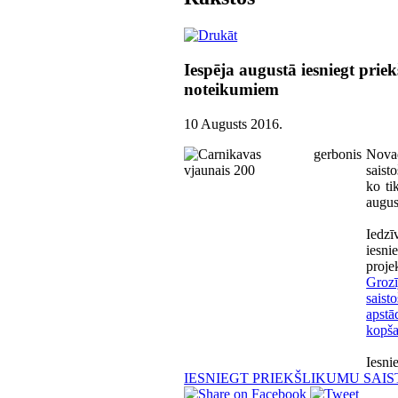
Iespēja augustā iesniegt prie
noteikumiem
10 Augusts 2016
.
Novad
saist
ko ti
augus
Iedzī
iesn
proje
Groz
sais
apstā
kopša
Iesni
IESNIEGT PRIEKŠLIKUMU SA