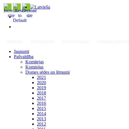
JAUNUMI
PAŠVALDĪBA
PAKALPOJUMI
KOMUNĀLSERVI
Jaunumi
Pašvaldība
Komitejas
Komisijas
Domes sēdes un lēmumi
2021
2020
2019
2018
2017
2016
2015
2014
2013
2012