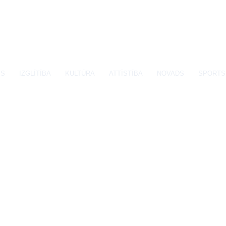
SS
IZGLĪTĪBA
KULTŪRA
ATTĪSTĪBA
NOVADS
SPORTS