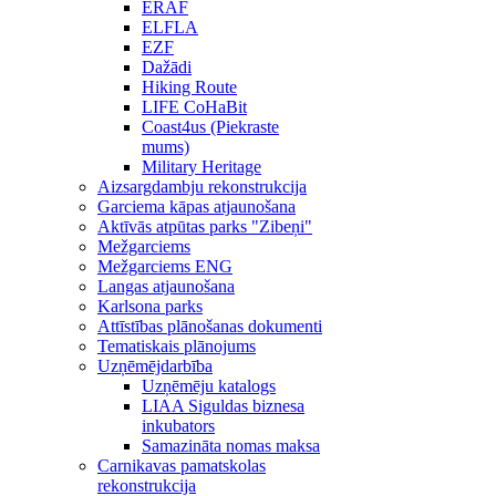
ERAF
ELFLA
EZF
Dažādi
Hiking Route
LIFE CoHaBit
Coast4us (Piekraste
mums)
Military Heritage
Aizsargdambju rekonstrukcija
Garciema kāpas atjaunošana
Aktīvās atpūtas parks "Zibeņi"
Mežgarciems
Mežgarciems ENG
Langas atjaunošana
Karlsona parks
Attīstības plānošanas dokumenti
Tematiskais plānojums
Uzņēmējdarbība
Uzņēmēju katalogs
LIAA Siguldas biznesa
inkubators
Samazināta nomas maksa
Carnikavas pamatskolas
rekonstrukcija