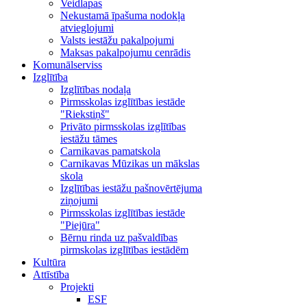
Veidlapas
Nekustamā īpašuma nodokļa
atvieglojumi
Valsts iestāžu pakalpojumi
Maksas pakalpojumu cenrādis
Komunālserviss
Izglītība
Izglītības nodaļa
Pirmsskolas izglītības iestāde
"Riekstiņš"
Privāto pirmsskolas izglītības
iestāžu tāmes
Carnikavas pamatskola
Carnikavas Mūzikas un mākslas
skola
Izglītības iestāžu pašnovērtējuma
ziņojumi
Pirmsskolas izglītības iestāde
"Piejūra"
Bērnu rinda uz pašvaldības
pirmskolas izglītības iestādēm
Kultūra
Attīstība
Projekti
ESF