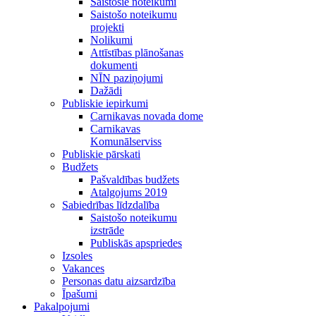
Saistošie noteikumi
Saistošo noteikumu
projekti
Nolikumi
Attīstības plānošanas
dokumenti
NĪN paziņojumi
Dažādi
Publiskie iepirkumi
Carnikavas novada dome
Carnikavas
Komunālserviss
Publiskie pārskati
Budžets
Pašvaldības budžets
Atalgojums 2019
Sabiedrības līdzdalība
Saistošo noteikumu
izstrāde
Publiskās apspriedes
Izsoles
Vakances
Personas datu aizsardzība
Īpašumi
Pakalpojumi