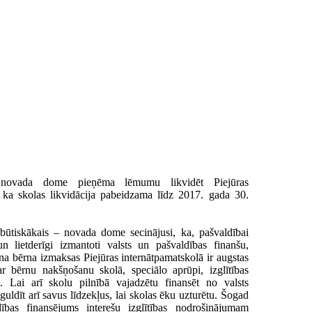
 novada dome pieņēma lēmumu likvidēt Piejūras
, ka skolas likvidācija pabeidzama līdz 2017. gada 30.
ūtiskākais – novada dome secinājusi, ka, pašvaldībai
un lietderīgi izmantoti valsts un pašvaldības finanšu,
ena bērna izmaksas Piejūras internātpamatskolā ir augstas
ar bērnu nakšņošanu skolā, speciālo aprūpi, izglītības
.c. Lai arī skolu pilnībā vajadzētu finansēt no valsts
guldīt arī savus līdzekļus, lai skolas ēku uzturētu. Šogad
ības finansējums interešu izglītības nodrošinājumam