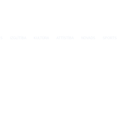
SS
IZGLĪTĪBA
KULTŪRA
ATTĪSTĪBA
NOVADS
SPORTS