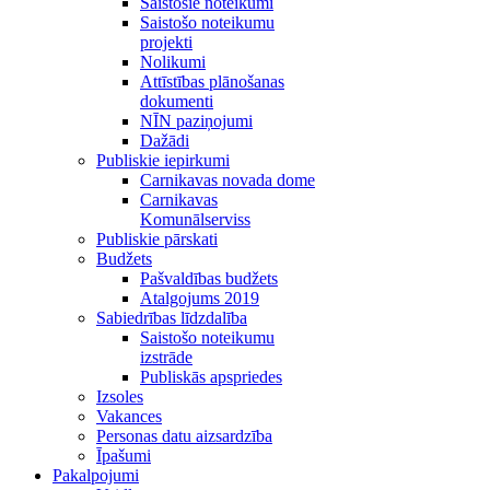
Saistošie noteikumi
Saistošo noteikumu
projekti
Nolikumi
Attīstības plānošanas
dokumenti
NĪN paziņojumi
Dažādi
Publiskie iepirkumi
Carnikavas novada dome
Carnikavas
Komunālserviss
Publiskie pārskati
Budžets
Pašvaldības budžets
Atalgojums 2019
Sabiedrības līdzdalība
Saistošo noteikumu
izstrāde
Publiskās apspriedes
Izsoles
Vakances
Personas datu aizsardzība
Īpašumi
Pakalpojumi