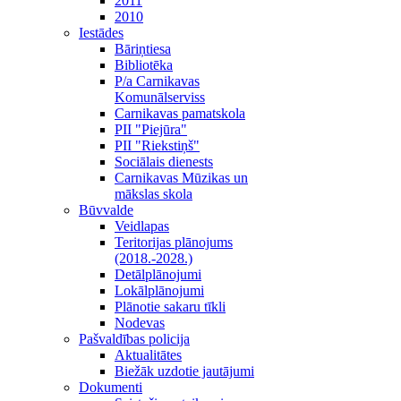
2011
2010
Iestādes
Bāriņtiesa
Bibliotēka
P/a Carnikavas
Komunālserviss
Carnikavas pamatskola
PII "Piejūra"
PII "Riekstiņš"
Sociālais dienests
Carnikavas Mūzikas un
mākslas skola
Būvvalde
Veidlapas
Teritorijas plānojums
(2018.-2028.)
Detālplānojumi
Lokālplānojumi
Plānotie sakaru tīkli
Nodevas
Pašvaldības policija
Aktualitātes
Biežāk uzdotie jautājumi
Dokumenti