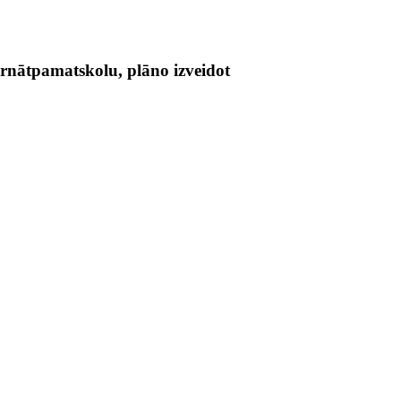
rnātpamatskolu, plāno izveidot