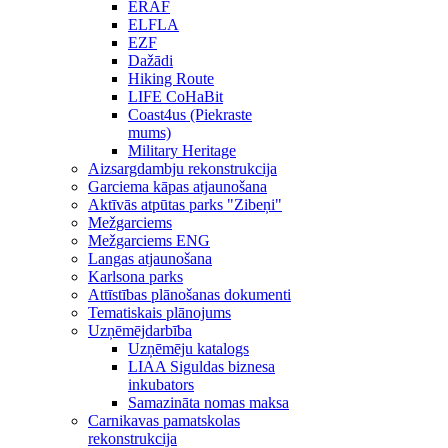
ERAF
ELFLA
EZF
Dažādi
Hiking Route
LIFE CoHaBit
Coast4us (Piekraste
mums)
Military Heritage
Aizsargdambju rekonstrukcija
Garciema kāpas atjaunošana
Aktīvās atpūtas parks "Zibeņi"
Mežgarciems
Mežgarciems ENG
Langas atjaunošana
Karlsona parks
Attīstības plānošanas dokumenti
Tematiskais plānojums
Uzņēmējdarbība
Uzņēmēju katalogs
LIAA Siguldas biznesa
inkubators
Samazināta nomas maksa
Carnikavas pamatskolas
rekonstrukcija