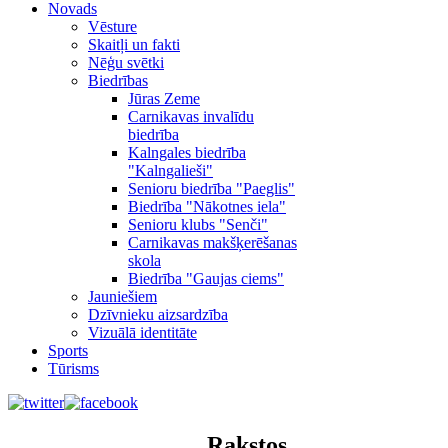
Novads
Vēsture
Skaitļi un fakti
Nēģu svētki
Biedrības
Jūras Zeme
Carnikavas invalīdu
biedrība
Kalngales biedrība
"Kalngalieši"
Senioru biedrība "Paeglis"
Biedrība "Nākotnes iela"
Senioru klubs "Senči"
Carnikavas makšķerēšanas
skola
Biedrība "Gaujas ciems"
Jauniešiem
Dzīvnieku aizsardzība
Vizuālā identitāte
Sports
Tūrisms
Rakstos