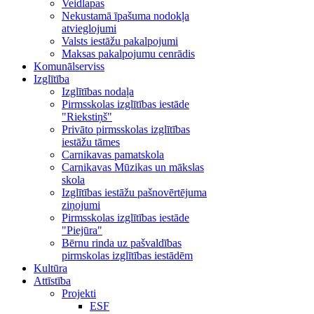
Veidlapas
Nekustamā īpašuma nodokļa
atvieglojumi
Valsts iestāžu pakalpojumi
Maksas pakalpojumu cenrādis
Komunālserviss
Izglītība
Izglītības nodaļa
Pirmsskolas izglītības iestāde
"Riekstiņš"
Privāto pirmsskolas izglītības
iestāžu tāmes
Carnikavas pamatskola
Carnikavas Mūzikas un mākslas
skola
Izglītības iestāžu pašnovērtējuma
ziņojumi
Pirmsskolas izglītības iestāde
"Piejūra"
Bērnu rinda uz pašvaldības
pirmskolas izglītības iestādēm
Kultūra
Attīstība
Projekti
ESF