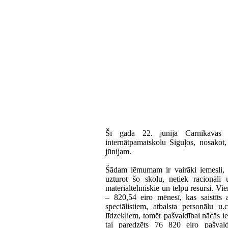
Šī gada 22. jūnijā Carnikavas
internātpamatskolu Siguļos, nosakot
jūnijam.
Šādam lēmumam ir vairāki iemesli, b
uzturot šo skolu, netiek racionāli 
materiāltehniskie un telpu resursi. Vi
– 820,54 eiro mēnesī, kas saistīts 
speciālistiem, atbalsta personālu u
līdzekļiem, tomēr pašvaldībai nācās ie
tai paredzēts 76 820 eiro pašvald