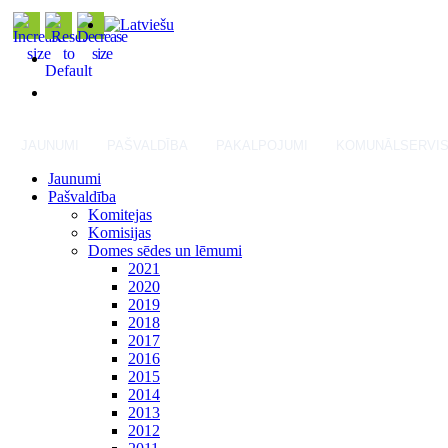
JAUNUMI
PAŠVALDĪBA
PAKALPOJUMI
KOMUNĀLSERVI
Jaunumi
Pašvaldība
Komitejas
Komisijas
Domes sēdes un lēmumi
2021
2020
2019
2018
2017
2016
2015
2014
2013
2012