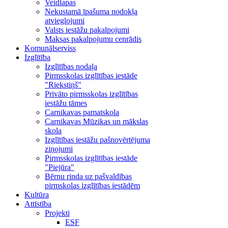
Veidlapas
Nekustamā īpašuma nodokļa
atvieglojumi
Valsts iestāžu pakalpojumi
Maksas pakalpojumu cenrādis
Komunālserviss
Izglītība
Izglītības nodaļa
Pirmsskolas izglītības iestāde
"Riekstiņš"
Privāto pirmsskolas izglītības
iestāžu tāmes
Carnikavas pamatskola
Carnikavas Mūzikas un mākslas
skola
Izglītības iestāžu pašnovērtējuma
ziņojumi
Pirmsskolas izglītības iestāde
"Piejūra"
Bērnu rinda uz pašvaldības
pirmskolas izglītības iestādēm
Kultūra
Attīstība
Projekti
ESF