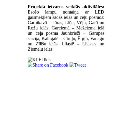
Projekta ietvaros veiktās aktivitātes:
Esošo lampu nomaiņa ar LED
gaismekļiem šādās ielās un ceļu posmos:
Carnikavā – Jūras, Līču, Vēju, Garā un
Rožu ielās; Garciemā – Mežciema ielā
un ceļa posmā Jaunbrieži – Garupes
stacija; Kalngalē – Cīruļu, Ērgļu, Vanagu
un Zīlīšu ielās; Lilastē – Lilastes un
Ziemeļu ielās.