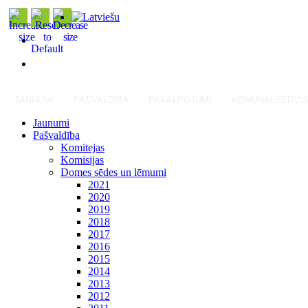
JAUNUMI
PAŠVALDĪBA
PAKALPOJUMI
KOMUNĀLSERVI
Jaunumi
Pašvaldība
Komitejas
Komisijas
Domes sēdes un lēmumi
2021
2020
2019
2018
2017
2016
2015
2014
2013
2012