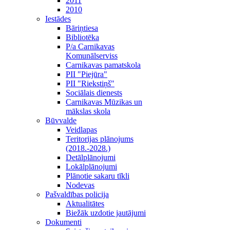
2011
2010
Iestādes
Bāriņtiesa
Bibliotēka
P/a Carnikavas
Komunālserviss
Carnikavas pamatskola
PII "Piejūra"
PII "Riekstiņš"
Sociālais dienests
Carnikavas Mūzikas un
mākslas skola
Būvvalde
Veidlapas
Teritorijas plānojums
(2018.-2028.)
Detālplānojumi
Lokālplānojumi
Plānotie sakaru tīkli
Nodevas
Pašvaldības policija
Aktualitātes
Biežāk uzdotie jautājumi
Dokumenti