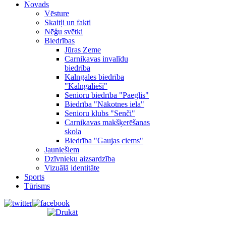
Novads
Vēsture
Skaitļi un fakti
Nēģu svētki
Biedrības
Jūras Zeme
Carnikavas invalīdu
biedrība
Kalngales biedrība
"Kalngalieši"
Senioru biedrība "Paeglis"
Biedrība "Nākotnes iela"
Senioru klubs "Senči"
Carnikavas makšķerēšanas
skola
Biedrība "Gaujas ciems"
Jauniešiem
Dzīvnieku aizsardzība
Vizuālā identitāte
Sports
Tūrisms