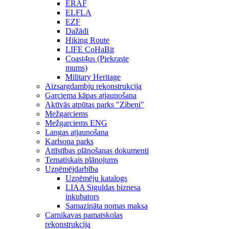
ERAF
ELFLA
EZF
Dažādi
Hiking Route
LIFE CoHaBit
Coast4us (Piekraste
mums)
Military Heritage
Aizsargdambju rekonstrukcija
Garciema kāpas atjaunošana
Aktīvās atpūtas parks "Zibeņi"
Mežgarciems
Mežgarciems ENG
Langas atjaunošana
Karlsona parks
Attīstības plānošanas dokumenti
Tematiskais plānojums
Uzņēmējdarbība
Uzņēmēju katalogs
LIAA Siguldas biznesa
inkubators
Samazināta nomas maksa
Carnikavas pamatskolas
rekonstrukcija