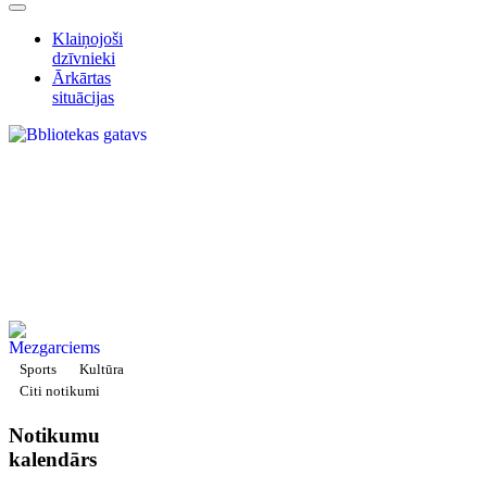
Klaiņojoši
dzīvnieki
Ārkārtas
situācijas
Sports
Kultūra
Citi notikumi
Notikumu
kalendārs