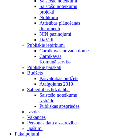
Saistošie noteikumi
Saistošo noteikumu
projekti
Nolikumi
Attīstības plānošanas
dokumenti
NĪN paziņojumi
Dažādi
Publiskie iepirkumi
Carnikavas novada dome
Carnikavas
Komunālserviss
Publiskie pārskati
Budžets
Pašvaldības budžets
Atalgojums 2019
Sabiedrības līdzdalība
Saistošo noteikumu
izstrāde
Publiskās apspriedes
Izsoles
Vakances
Personas datu aizsardzība
Īpašumi
Pakalpojumi