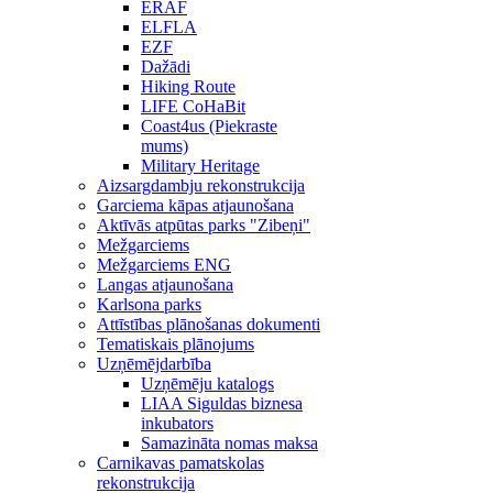
ERAF
ELFLA
EZF
Dažādi
Hiking Route
LIFE CoHaBit
Coast4us (Piekraste
mums)
Military Heritage
Aizsargdambju rekonstrukcija
Garciema kāpas atjaunošana
Aktīvās atpūtas parks "Zibeņi"
Mežgarciems
Mežgarciems ENG
Langas atjaunošana
Karlsona parks
Attīstības plānošanas dokumenti
Tematiskais plānojums
Uzņēmējdarbība
Uzņēmēju katalogs
LIAA Siguldas biznesa
inkubators
Samazināta nomas maksa
Carnikavas pamatskolas
rekonstrukcija