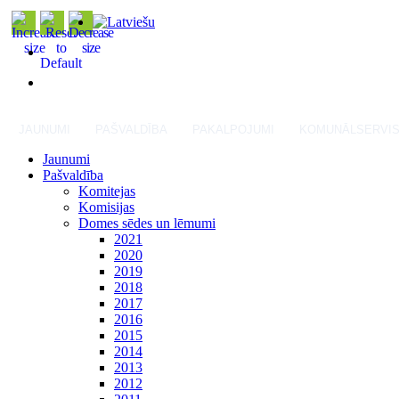
JAUNUMI
PAŠVALDĪBA
PAKALPOJUMI
KOMUNĀLSERVI
Jaunumi
Pašvaldība
Komitejas
Komisijas
Domes sēdes un lēmumi
2021
2020
2019
2018
2017
2016
2015
2014
2013
2012