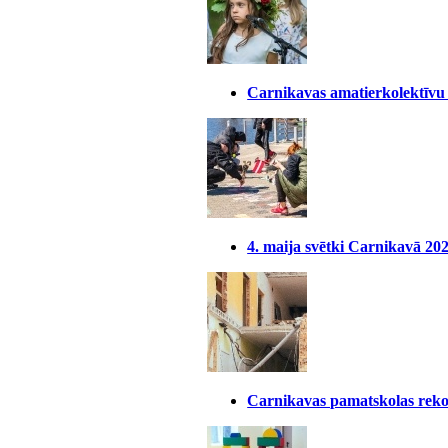
Carnikavas amatierkolektīvu
4. maija svētki Carnikavā 20
Carnikavas pamatskolas reko