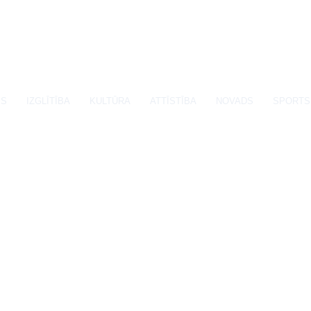
SS
IZGLĪTĪBA
KULTŪRA
ATTĪSTĪBA
NOVADS
SPORTS