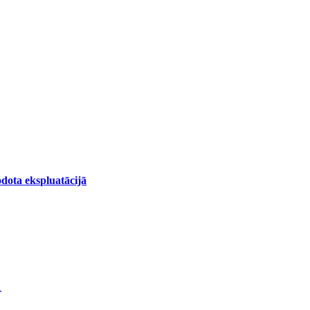
dota ekspluatācijā
1