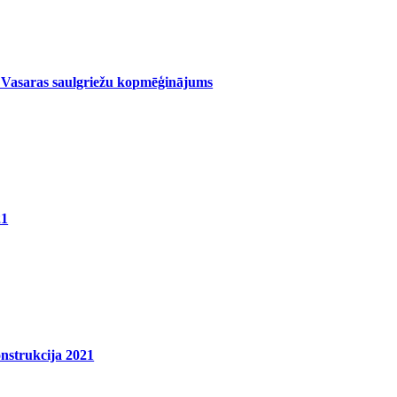
 Vasaras saulgriežu kopmēģinājums
21
nstrukcija 2021