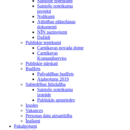
Saistošie noteikumi
Saistošo noteikumu
projekti
Nolikumi
Attīstības plānošanas
dokumenti
NĪN paziņojumi
Dažādi
Publiskie iepirkumi
Carnikavas novada dome
Carnikavas
Komunālserviss
Publiskie pārskati
Budžets
Pašvaldības budžets
Atalgojums 2019
Sabiedrības līdzdalība
Saistošo noteikumu
izstrāde
Publiskās apspriedes
Izsoles
Vakances
Personas datu aizsardzība
Īpašumi
Pakalpojumi