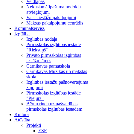
Veidlapas
Nekustamā īpašuma nodokļa
atvieglojumi
Valsts iestāžu pakalpojumi
Maksas pakalpojumu cenrādis
Komunālserviss
Izglītība
Izglītības nodaļa
Pirmsskolas izglītības iestāde
"Riekstiņš"
Privāto pirmsskolas izglītības
iestāžu tāmes
Carnikavas pamatskola
Carnikavas Mūzikas un mākslas
skola
Izglītības iestāžu pašnovērtējuma
ziņojumi
Pirmsskolas izglītības iestāde
"Piejūra"
Bērnu rinda uz pašvaldības
pirmskolas izglītības iestādēm
Kultūra
Attīstība
Projekti
ESF