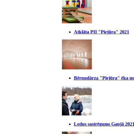
Atklāta PII "Piejūra" 2021
Bērnudārza "Piejūra" ēka no
Ledus sastrēgums Gaujā 202