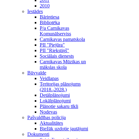
2011
2010
Iestādes
Bāriņtiesa
Bibliotēka
P/a Carnikavas
Komunālserviss
Carnikavas pamatskola
PII "Piejūra"
PII "Riekstiņš"
Sociālais dienests
Carnikavas Mūzikas un
mākslas skola
Būvvalde
Veidlapas
Teritorijas plānojums
(2018.-2028.)
Detālplānojumi
Lokālplānojumi
Plānotie sakaru tīkli
Nodevas
Pašvaldības policija
Aktualitātes
Biežāk uzdotie jautājumi
Dokumenti