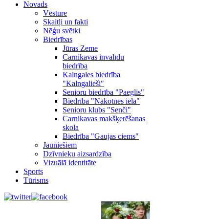
Novads
Vēsture
Skaitļi un fakti
Nēģu svētki
Biedrības
Jūras Zeme
Carnikavas invalīdu
biedrība
Kalngales biedrība
"Kalngalieši"
Senioru biedrība "Paeglis"
Biedrība "Nākotnes iela"
Senioru klubs "Senči"
Carnikavas makšķerēšanas
skola
Biedrība "Gaujas ciems"
Jauniešiem
Dzīvnieku aizsardzība
Vizuālā identitāte
Sports
Tūrisms