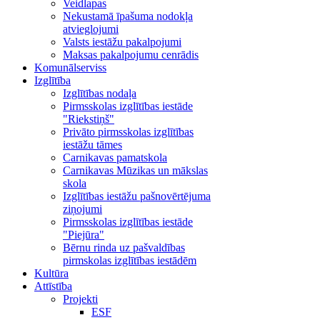
Veidlapas
Nekustamā īpašuma nodokļa
atvieglojumi
Valsts iestāžu pakalpojumi
Maksas pakalpojumu cenrādis
Komunālserviss
Izglītība
Izglītības nodaļa
Pirmsskolas izglītības iestāde
"Riekstiņš"
Privāto pirmsskolas izglītības
iestāžu tāmes
Carnikavas pamatskola
Carnikavas Mūzikas un mākslas
skola
Izglītības iestāžu pašnovērtējuma
ziņojumi
Pirmsskolas izglītības iestāde
"Piejūra"
Bērnu rinda uz pašvaldības
pirmskolas izglītības iestādēm
Kultūra
Attīstība
Projekti
ESF