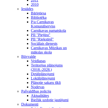
2011
2010
Iestādes
Bāriņtiesa
Bibliotēka
P/a Carnikavas
Komunālserviss
Carnikavas pamatskola
PII "Piejūra"
PII "Riekstiņš"
Sociālais dienests
Carnikavas Mūzikas un
mākslas skola
Būvvalde
Veidlapas
Teritorijas plānojums
(2018.-2028.)
Detālplānojumi
Lokālplānojumi
Plānotie sakaru tīkli
Nodevas
Pašvaldības policija
Aktualitātes
Biežāk uzdotie jautājumi
Dokumenti