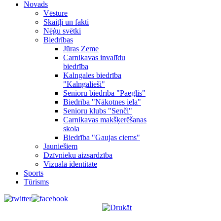
Novads
Vēsture
Skaitļi un fakti
Nēģu svētki
Biedrības
Jūras Zeme
Carnikavas invalīdu
biedrība
Kalngales biedrība
"Kalngalieši"
Senioru biedrība "Paeglis"
Biedrība "Nākotnes iela"
Senioru klubs "Senči"
Carnikavas makšķerēšanas
skola
Biedrība "Gaujas ciems"
Jauniešiem
Dzīvnieku aizsardzība
Vizuālā identitāte
Sports
Tūrisms