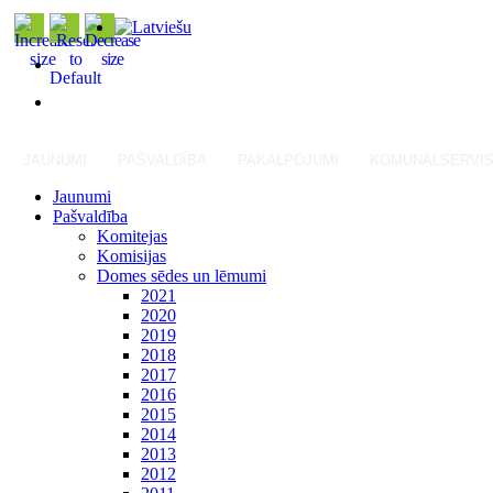
JAUNUMI
PAŠVALDĪBA
PAKALPOJUMI
KOMUNĀLSERVI
Jaunumi
Pašvaldība
Komitejas
Komisijas
Domes sēdes un lēmumi
2021
2020
2019
2018
2017
2016
2015
2014
2013
2012