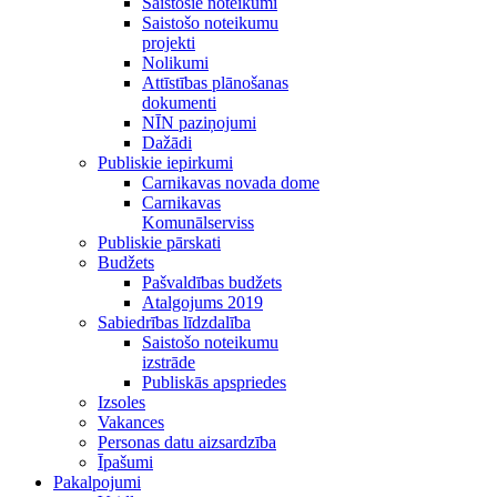
Saistošie noteikumi
Saistošo noteikumu
projekti
Nolikumi
Attīstības plānošanas
dokumenti
NĪN paziņojumi
Dažādi
Publiskie iepirkumi
Carnikavas novada dome
Carnikavas
Komunālserviss
Publiskie pārskati
Budžets
Pašvaldības budžets
Atalgojums 2019
Sabiedrības līdzdalība
Saistošo noteikumu
izstrāde
Publiskās apspriedes
Izsoles
Vakances
Personas datu aizsardzība
Īpašumi
Pakalpojumi