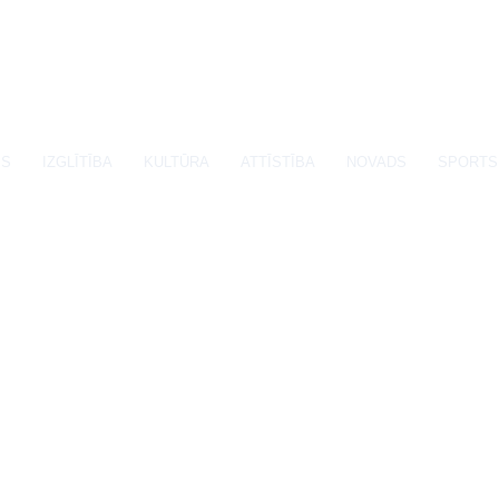
SS
IZGLĪTĪBA
KULTŪRA
ATTĪSTĪBA
NOVADS
SPORTS