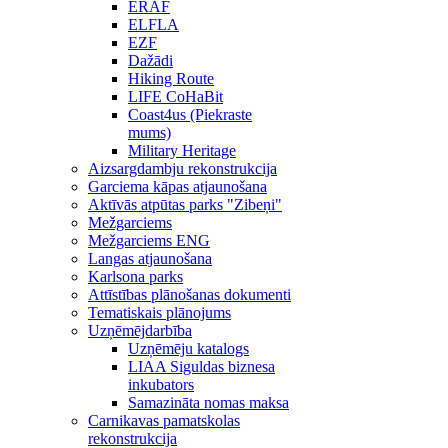
ERAF
ELFLA
EZF
Dažādi
Hiking Route
LIFE CoHaBit
Coast4us (Piekraste
mums)
Military Heritage
Aizsargdambju rekonstrukcija
Garciema kāpas atjaunošana
Aktīvās atpūtas parks "Zibeņi"
Mežgarciems
Mežgarciems ENG
Langas atjaunošana
Karlsona parks
Attīstības plānošanas dokumenti
Tematiskais plānojums
Uzņēmējdarbība
Uzņēmēju katalogs
LIAA Siguldas biznesa
inkubators
Samazināta nomas maksa
Carnikavas pamatskolas
rekonstrukcija