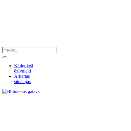
Klaiņojoši
dzīvnieki
Ārkārtas
situācijas