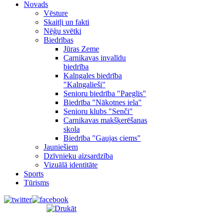
Novads
Vēsture
Skaitļi un fakti
Nēģu svētki
Biedrības
Jūras Zeme
Carnikavas invalīdu
biedrība
Kalngales biedrība
"Kalngalieši"
Senioru biedrība "Paeglis"
Biedrība "Nākotnes iela"
Senioru klubs "Senči"
Carnikavas makšķerēšanas
skola
Biedrība "Gaujas ciems"
Jauniešiem
Dzīvnieku aizsardzība
Vizuālā identitāte
Sports
Tūrisms