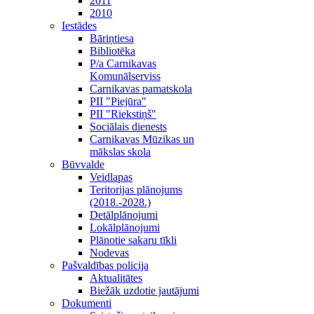
2011
2010
Iestādes
Bāriņtiesa
Bibliotēka
P/a Carnikavas
Komunālserviss
Carnikavas pamatskola
PII "Piejūra"
PII "Riekstiņš"
Sociālais dienests
Carnikavas Mūzikas un
mākslas skola
Būvvalde
Veidlapas
Teritorijas plānojums
(2018.-2028.)
Detālplānojumi
Lokālplānojumi
Plānotie sakaru tīkli
Nodevas
Pašvaldības policija
Aktualitātes
Biežāk uzdotie jautājumi
Dokumenti