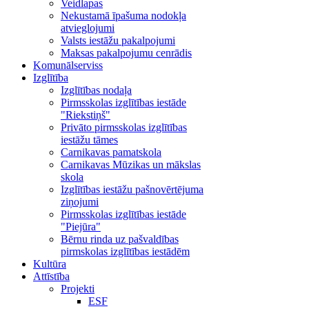
Veidlapas
Nekustamā īpašuma nodokļa
atvieglojumi
Valsts iestāžu pakalpojumi
Maksas pakalpojumu cenrādis
Komunālserviss
Izglītība
Izglītības nodaļa
Pirmsskolas izglītības iestāde
"Riekstiņš"
Privāto pirmsskolas izglītības
iestāžu tāmes
Carnikavas pamatskola
Carnikavas Mūzikas un mākslas
skola
Izglītības iestāžu pašnovērtējuma
ziņojumi
Pirmsskolas izglītības iestāde
"Piejūra"
Bērnu rinda uz pašvaldības
pirmskolas izglītības iestādēm
Kultūra
Attīstība
Projekti
ESF