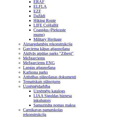
ERAF
ELFLA
EZF
Dažādi
Hiking Route
LIFE CoHaBit
Coast4us (Piekraste
mums)
Military Heritage
Aizsargdambju rekonstrukcija
Garciema kāpas atjaunošana
Aktīvās atpūtas parks "Zibeņi"
Mežgarciems
Mežgarciems ENG
Langas atjaunošana
Karlsona parks
Attīstības plānošanas dokumenti
Tematiskais plānojums
Uzņēmējdarbība
Uzņēmēju katalogs
LIAA Siguldas biznesa
inkubators
Samazināta nomas maksa
Carnikavas pamatskolas
rekonstrukcija