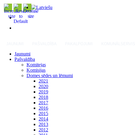
JAUNUMI
PAŠVALDĪBA
PAKALPOJUMI
KOMUNĀLSERVI
Jaunumi
Pašvaldība
Komitejas
Komisijas
Domes sēdes un lēmumi
2021
2020
2019
2018
2017
2016
2015
2014
2013
2012