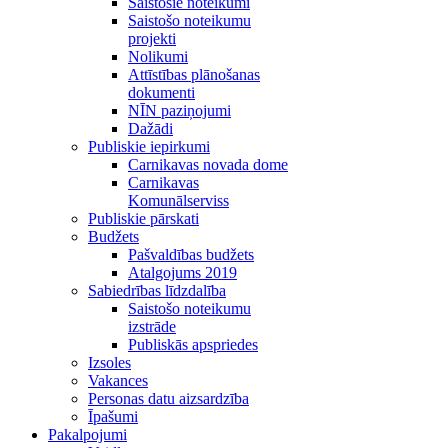
Saistošie noteikumi
Saistošo noteikumu
projekti
Nolikumi
Attīstības plānošanas
dokumenti
NĪN paziņojumi
Dažādi
Publiskie iepirkumi
Carnikavas novada dome
Carnikavas
Komunālserviss
Publiskie pārskati
Budžets
Pašvaldības budžets
Atalgojums 2019
Sabiedrības līdzdalība
Saistošo noteikumu
izstrāde
Publiskās apspriedes
Izsoles
Vakances
Personas datu aizsardzība
Īpašumi
Pakalpojumi