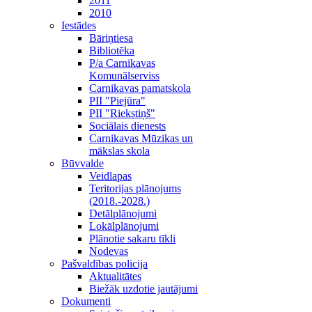
2011
2010
Iestādes
Bāriņtiesa
Bibliotēka
P/a Carnikavas
Komunālserviss
Carnikavas pamatskola
PII "Piejūra"
PII "Riekstiņš"
Sociālais dienests
Carnikavas Mūzikas un
mākslas skola
Būvvalde
Veidlapas
Teritorijas plānojums
(2018.-2028.)
Detālplānojumi
Lokālplānojumi
Plānotie sakaru tīkli
Nodevas
Pašvaldības policija
Aktualitātes
Biežāk uzdotie jautājumi
Dokumenti