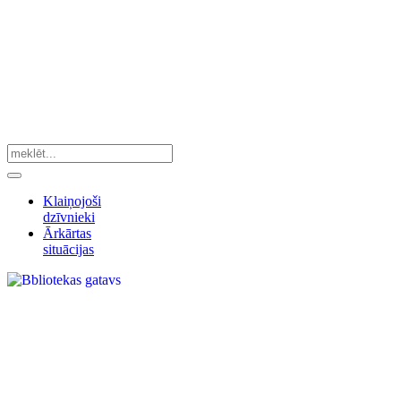
Klaiņojoši
dzīvnieki
Ārkārtas
situācijas