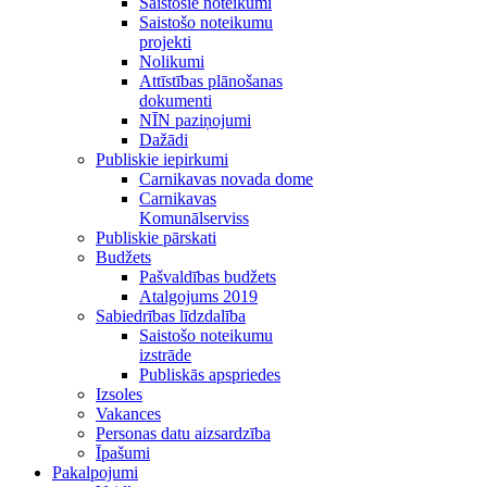
Saistošie noteikumi
Saistošo noteikumu
projekti
Nolikumi
Attīstības plānošanas
dokumenti
NĪN paziņojumi
Dažādi
Publiskie iepirkumi
Carnikavas novada dome
Carnikavas
Komunālserviss
Publiskie pārskati
Budžets
Pašvaldības budžets
Atalgojums 2019
Sabiedrības līdzdalība
Saistošo noteikumu
izstrāde
Publiskās apspriedes
Izsoles
Vakances
Personas datu aizsardzība
Īpašumi
Pakalpojumi