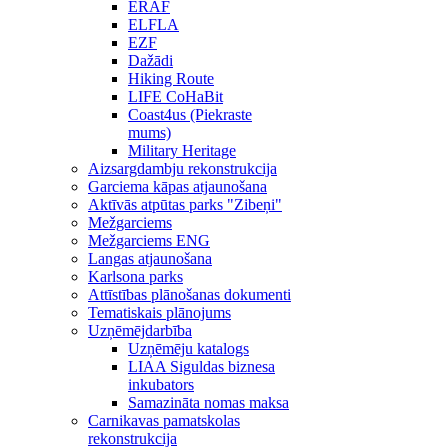
ERAF
ELFLA
EZF
Dažādi
Hiking Route
LIFE CoHaBit
Coast4us (Piekraste
mums)
Military Heritage
Aizsargdambju rekonstrukcija
Garciema kāpas atjaunošana
Aktīvās atpūtas parks "Zibeņi"
Mežgarciems
Mežgarciems ENG
Langas atjaunošana
Karlsona parks
Attīstības plānošanas dokumenti
Tematiskais plānojums
Uzņēmējdarbība
Uzņēmēju katalogs
LIAA Siguldas biznesa
inkubators
Samazināta nomas maksa
Carnikavas pamatskolas
rekonstrukcija