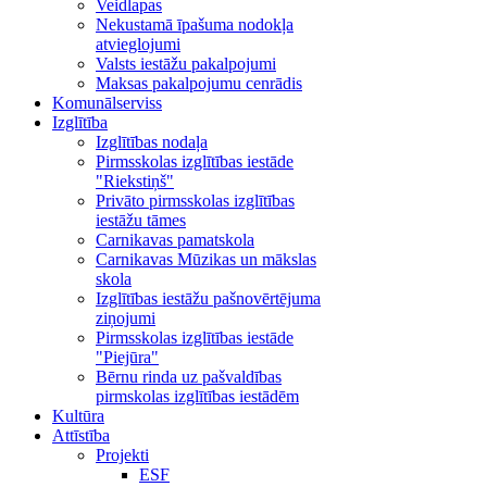
Veidlapas
Nekustamā īpašuma nodokļa
atvieglojumi
Valsts iestāžu pakalpojumi
Maksas pakalpojumu cenrādis
Komunālserviss
Izglītība
Izglītības nodaļa
Pirmsskolas izglītības iestāde
"Riekstiņš"
Privāto pirmsskolas izglītības
iestāžu tāmes
Carnikavas pamatskola
Carnikavas Mūzikas un mākslas
skola
Izglītības iestāžu pašnovērtējuma
ziņojumi
Pirmsskolas izglītības iestāde
"Piejūra"
Bērnu rinda uz pašvaldības
pirmskolas izglītības iestādēm
Kultūra
Attīstība
Projekti
ESF