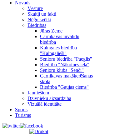
Novads
Vēsture
Skaitļi un fakti
Nēģu svētki
Biedrības
Jūras Zeme
Carnikavas invalīdu
biedrība
Kalngales biedrība
"Kalngalieši"
Senioru biedrība "Paeglis"
Biedrība "Nākotnes iela"
Senioru klubs "Senči"
Carnikavas makšķerēšanas
skola
Biedrība "Gaujas ciems"
Jauniešiem
Dzīvnieku aizsardzība
Vizuālā identitāte
Sports
Tūrisms