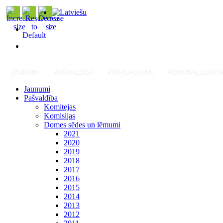
JAUNUMI
PAŠVALDĪBA
PAKALPOJUMI
KOMUNĀLSERVI
Jaunumi
Pašvaldība
Komitejas
Komisijas
Domes sēdes un lēmumi
2021
2020
2019
2018
2017
2016
2015
2014
2013
2012