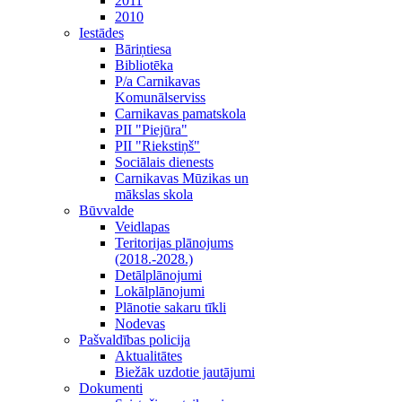
2011
2010
Iestādes
Bāriņtiesa
Bibliotēka
P/a Carnikavas
Komunālserviss
Carnikavas pamatskola
PII "Piejūra"
PII "Riekstiņš"
Sociālais dienests
Carnikavas Mūzikas un
mākslas skola
Būvvalde
Veidlapas
Teritorijas plānojums
(2018.-2028.)
Detālplānojumi
Lokālplānojumi
Plānotie sakaru tīkli
Nodevas
Pašvaldības policija
Aktualitātes
Biežāk uzdotie jautājumi
Dokumenti