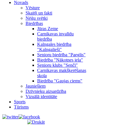
Novads
Vēsture
Skaitļi un fakti
Nēģu svētki
Biedrības
Jūras Zeme
Carnikavas invalīdu
biedrība
Kalngales biedrība
"Kalngalieši"
Senioru biedrība "Paeglis"
Biedrība "Nākotnes iela"
Senioru klubs "Senči"
Carnikavas makšķerēšanas
skola
Biedrība "Gaujas ciems"
Jauniešiem
Dzīvnieku aizsardzība
Vizuālā identitāte
Sports
Tūrisms