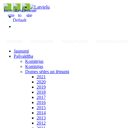
JAUNUMI
PAŠVALDĪBA
PAKALPOJUMI
KOMUNĀLSERVI
Jaunumi
Pašvaldība
Komitejas
Komisijas
Domes sēdes un lēmumi
2021
2020
2019
2018
2017
2016
2015
2014
2013
2012