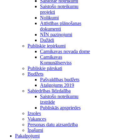
Saistošie noteikumi
Saistošo noteikumu
projekti
Nolikumi
Attīstības plānošanas
dokumenti
NĪN paziņojumi
Dažādi
Publiskie iepirkumi
Carnikavas novada dome
Carnikavas
Komunālserviss
Publiskie pārskati
Budžets
Pašvaldības budžets
Atalgojums 2019
Sabiedrības līdzdalība
Saistošo noteikumu
izstrāde
Publiskās apspriedes
Izsoles
Vakances
Personas datu aizsardzība
Īpašumi
Pakalpojumi