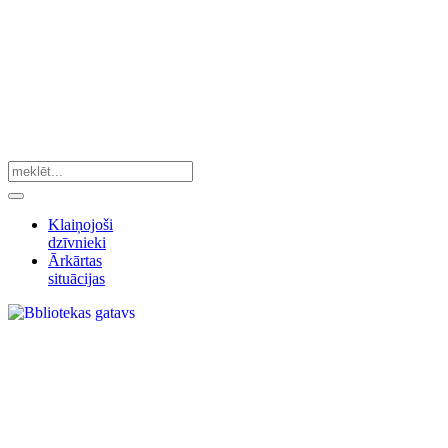
Klaiņojoši
dzīvnieki
Ārkārtas
situācijas