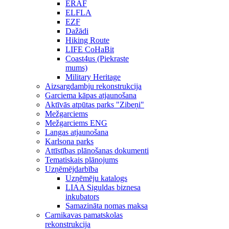
ERAF
ELFLA
EZF
Dažādi
Hiking Route
LIFE CoHaBit
Coast4us (Piekraste
mums)
Military Heritage
Aizsargdambju rekonstrukcija
Garciema kāpas atjaunošana
Aktīvās atpūtas parks "Zibeņi"
Mežgarciems
Mežgarciems ENG
Langas atjaunošana
Karlsona parks
Attīstības plānošanas dokumenti
Tematiskais plānojums
Uzņēmējdarbība
Uzņēmēju katalogs
LIAA Siguldas biznesa
inkubators
Samazināta nomas maksa
Carnikavas pamatskolas
rekonstrukcija