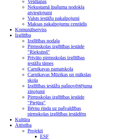
Veidlapas
Nekustamā īpašuma nodokļa
atvieglojumi
Valsts iestāžu pakalpojumi
Maksas pakalpojumu cenrādis
Komunālserviss
Izglītība
Izglītības nodaļa
Pirmsskolas izglītības iestāde
"Riekstiņš"
Privāto pirmsskolas izglītības
iestāžu tāmes
Carnikavas pamatskola
Carnikavas Mūzikas un mākslas
skola
Izglītības iestāžu pašnovērtējuma
ziņojumi
Pirmsskolas izglītības iestāde
"Piejūra"
Bērnu rinda uz pašvaldības
pirmskolas izglītības iestādēm
Kultūra
Attīstība
Projekti
ESF