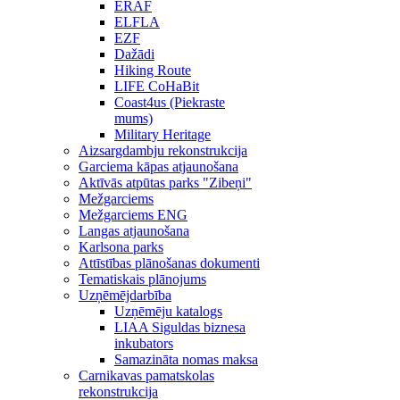
ERAF
ELFLA
EZF
Dažādi
Hiking Route
LIFE CoHaBit
Coast4us (Piekraste
mums)
Military Heritage
Aizsargdambju rekonstrukcija
Garciema kāpas atjaunošana
Aktīvās atpūtas parks "Zibeņi"
Mežgarciems
Mežgarciems ENG
Langas atjaunošana
Karlsona parks
Attīstības plānošanas dokumenti
Tematiskais plānojums
Uzņēmējdarbība
Uzņēmēju katalogs
LIAA Siguldas biznesa
inkubators
Samazināta nomas maksa
Carnikavas pamatskolas
rekonstrukcija