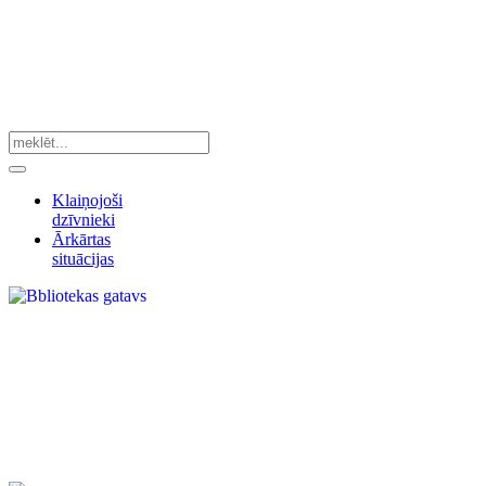
Klaiņojoši
dzīvnieki
Ārkārtas
situācijas