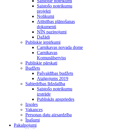
Saistošie noteikumi
Saistošo noteikumu
projekti
Nolikumi
Attīstības plānošanas
dokumenti
NĪN paziņojumi
Dažādi
Publiskie iepirkumi
Carnikavas novada dome
Carnikavas
Komunālserviss
Publiskie pārskati
Budžets
Pašvaldības budžets
Atalgojums 2019
Sabiedrības līdzdalība
Saistošo noteikumu
izstrāde
Publiskās apspriedes
Izsoles
Vakances
Personas datu aizsardzība
Īpašumi
Pakalpojumi