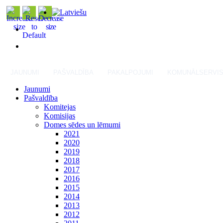
JAUNUMI
PAŠVALDĪBA
PAKALPOJUMI
KOMUNĀLSERVI
Jaunumi
Pašvaldība
Komitejas
Komisijas
Domes sēdes un lēmumi
2021
2020
2019
2018
2017
2016
2015
2014
2013
2012