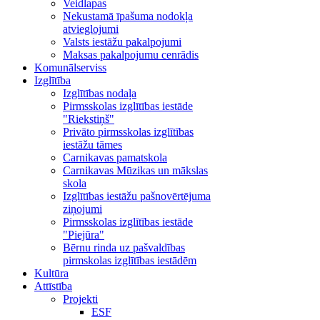
Veidlapas
Nekustamā īpašuma nodokļa
atvieglojumi
Valsts iestāžu pakalpojumi
Maksas pakalpojumu cenrādis
Komunālserviss
Izglītība
Izglītības nodaļa
Pirmsskolas izglītības iestāde
"Riekstiņš"
Privāto pirmsskolas izglītības
iestāžu tāmes
Carnikavas pamatskola
Carnikavas Mūzikas un mākslas
skola
Izglītības iestāžu pašnovērtējuma
ziņojumi
Pirmsskolas izglītības iestāde
"Piejūra"
Bērnu rinda uz pašvaldības
pirmskolas izglītības iestādēm
Kultūra
Attīstība
Projekti
ESF