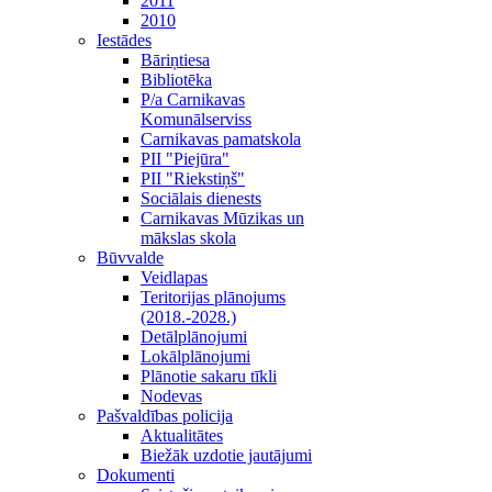
2011
2010
Iestādes
Bāriņtiesa
Bibliotēka
P/a Carnikavas
Komunālserviss
Carnikavas pamatskola
PII "Piejūra"
PII "Riekstiņš"
Sociālais dienests
Carnikavas Mūzikas un
mākslas skola
Būvvalde
Veidlapas
Teritorijas plānojums
(2018.-2028.)
Detālplānojumi
Lokālplānojumi
Plānotie sakaru tīkli
Nodevas
Pašvaldības policija
Aktualitātes
Biežāk uzdotie jautājumi
Dokumenti