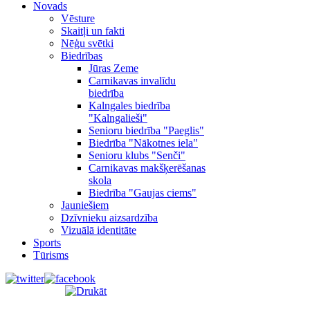
Novads
Vēsture
Skaitļi un fakti
Nēģu svētki
Biedrības
Jūras Zeme
Carnikavas invalīdu
biedrība
Kalngales biedrība
"Kalngalieši"
Senioru biedrība "Paeglis"
Biedrība "Nākotnes iela"
Senioru klubs "Senči"
Carnikavas makšķerēšanas
skola
Biedrība "Gaujas ciems"
Jauniešiem
Dzīvnieku aizsardzība
Vizuālā identitāte
Sports
Tūrisms