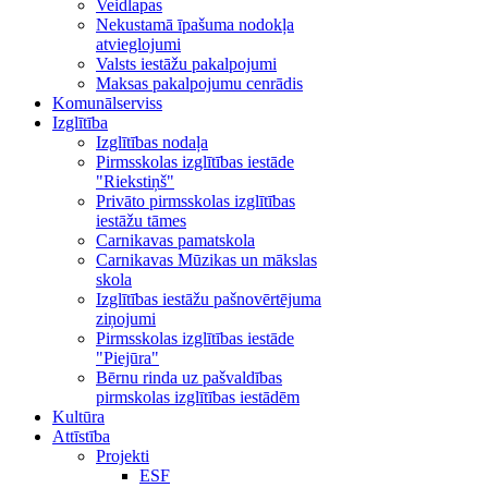
Veidlapas
Nekustamā īpašuma nodokļa
atvieglojumi
Valsts iestāžu pakalpojumi
Maksas pakalpojumu cenrādis
Komunālserviss
Izglītība
Izglītības nodaļa
Pirmsskolas izglītības iestāde
"Riekstiņš"
Privāto pirmsskolas izglītības
iestāžu tāmes
Carnikavas pamatskola
Carnikavas Mūzikas un mākslas
skola
Izglītības iestāžu pašnovērtējuma
ziņojumi
Pirmsskolas izglītības iestāde
"Piejūra"
Bērnu rinda uz pašvaldības
pirmskolas izglītības iestādēm
Kultūra
Attīstība
Projekti
ESF