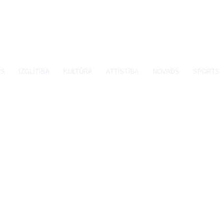
SS
IZGLĪTĪBA
KULTŪRA
ATTĪSTĪBA
NOVADS
SPORTS