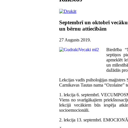
Septembrī un oktobrī vecākus
un bērnu attiecībām
27 Augusts 2019
.
Biedrība “
septiņos p
apmeklēt le
un mīlestībā
dažādās pro
Lekcijas vadīs psiholoģijas maģistre
Carnikavas Tautas nama “Ozolaine” tel
1. lekcija 6. septembrī. VECU
Viens no svarīgākajiem priekšnosacīju
lekcijā vecākiem būs iespēja atkārt
socioemocionāli.
2. lekcija 13. septembrī. EMO