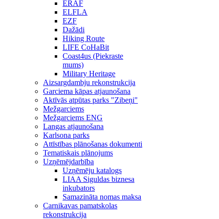
ERAF
ELFLA
EZF
Dažādi
Hiking Route
LIFE CoHaBit
Coast4us (Piekraste
mums)
Military Heritage
Aizsargdambju rekonstrukcija
Garciema kāpas atjaunošana
Aktīvās atpūtas parks "Zibeņi"
Mežgarciems
Mežgarciems ENG
Langas atjaunošana
Karlsona parks
Attīstības plānošanas dokumenti
Tematiskais plānojums
Uzņēmējdarbība
Uzņēmēju katalogs
LIAA Siguldas biznesa
inkubators
Samazināta nomas maksa
Carnikavas pamatskolas
rekonstrukcija