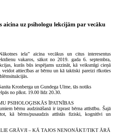
 aicina uz psihologu lekcijām par vecāku
Nākotnes iela” aicina vecākus un citus interesentus
iektdienu vakaros, sākot no 2019. gada 6. septembra,
kcijas, kurās būs iespējams uzzināt, kā veiksmīgi cieņā
 veidot attiecības ar bērnu un kā taktiski pareizi rīkoties
blēmsituācijās.
s Sanita Kronberga un Gundega Ulme, tās notiks
pās no plkst. 19.00 līdz 20.30.
MPOSMU PSIHOLOĢISKĀS ĪPATNĪBAS
miem bērnu audzināšanā ir izprast bērna attīstību. Šajā
ot, kā bērns/pusaudzis attīstās fiziski, kognitīvi un
CIONĀLIE GRĀVJI – KĀ TAJOS NENONĀKT/TIKT ĀRĀ