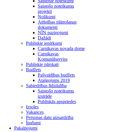
Saistošie noteikumi
Saistošo noteikumu
projekti
Nolikumi
Attīstības plānošanas
dokumenti
NĪN paziņojumi
Dažādi
Publiskie iepirkumi
Carnikavas novada dome
Carnikavas
Komunālserviss
Publiskie pārskati
Budžets
Pašvaldības budžets
Atalgojums 2019
Sabiedrības līdzdalība
Saistošo noteikumu
izstrāde
Publiskās apspriedes
Izsoles
Vakances
Personas datu aizsardzība
Īpašumi
Pakalpojumi