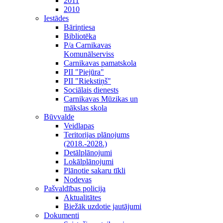
2011
2010
Iestādes
Bāriņtiesa
Bibliotēka
P/a Carnikavas
Komunālserviss
Carnikavas pamatskola
PII "Piejūra"
PII "Riekstiņš"
Sociālais dienests
Carnikavas Mūzikas un
mākslas skola
Būvvalde
Veidlapas
Teritorijas plānojums
(2018.-2028.)
Detālplānojumi
Lokālplānojumi
Plānotie sakaru tīkli
Nodevas
Pašvaldības policija
Aktualitātes
Biežāk uzdotie jautājumi
Dokumenti