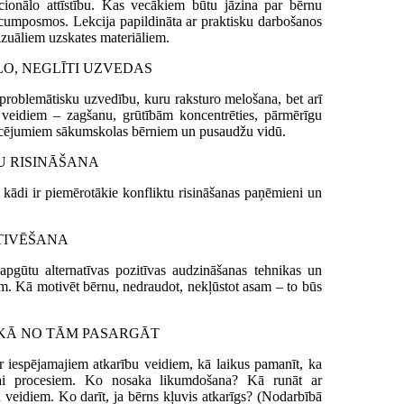
ionālo attīstību. Kas vecākiem būtu jāzina par bērnu
ecumposmos. Lekcija papildināta ar praktisku darbošanos
vizuāliem uzskates materiāliem.
 MELO, NEGLĪTI UZVEDAS
u problemātisku uzvedību, kuru raksturo melošana, bet arī
 veidiem – zagšanu, grūtībām koncentrēties, pārmērīgu
aucējumiem sākumskolas bērniem un pusaudžu vidū.
IKTU RISINĀŠANA
tu, kādi ir piemērotākie konfliktu risināšanas paņēmieni un
 MOTIVĒŠANA
 apgūtu alternatīvas pozitīvas audzināšanas tehnikas un
m. Kā motivēt bērnu, nedraudot, nekļūstot asam – to būs
BAS, KĀ NO TĀM PASARGĀT
 ar iespējamajiem atkarību veidiem, kā laikus pamanīt, ka
vai procesiem. Ko nosaka likumdošana? Kā runāt ar
veidiem. Ko darīt, ja bērns kļuvis atkarīgs? (Nodarbībā