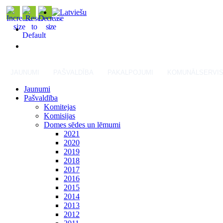
JAUNUMI
PAŠVALDĪBA
PAKALPOJUMI
KOMUNĀLSERVI
Jaunumi
Pašvaldība
Komitejas
Komisijas
Domes sēdes un lēmumi
2021
2020
2019
2018
2017
2016
2015
2014
2013
2012