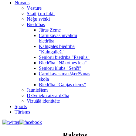
Novads
Vēsture
Skaitļi un fakti
Nēģu svētki
Biedrības
Jūras Zeme
Carnikavas invalīdu
biedrība
Kalngales biedrība
"Kalngalieši"
Senioru biedrība "Paeglis"
Biedrība "Nākotnes iela"
Senioru klubs "Senči"
Carnikavas makšķerēšanas
skola
Biedrība "Gaujas ciems"
Jauniešiem
Dzīvnieku aizsardzība
Vizuālā identitāte
Sports
Tūrisms
Rakstos