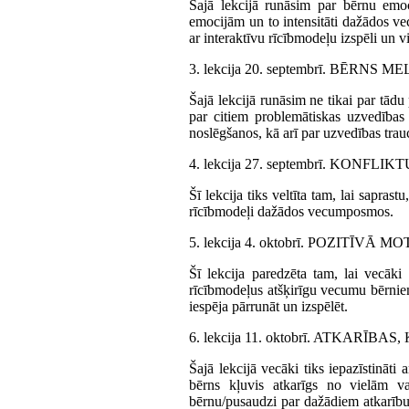
Šajā lekcijā runāsim par bērnu emoc
emocijām un to intensitāti dažādos v
ar interaktīvu rīcībmodeļu izspēli un 
3. lekcija 20. septembrī. BĒRNS
Šajā lekcijā runāsim ne tikai par tād
par citiem problemātiskas uzvedības
noslēgšanos, kā arī par uzvedības tr
4. lekcija 27. septembrī. KONFL
Šī lekcija tiks veltīta tam, lai sapras
rīcībmodeļi dažādos vecumposmos.
5. lekcija 4. oktobrī. POZITĪVĀ
Šī lekcija paredzēta tam, lai vecāki
rīcībmodeļus atšķirīgu vecumu bērnie
iespēja pārrunāt un izspēlēt.
6. lekcija 11. oktobrī. ATKARĪ
Šajā lekcijā vecāki tiks iepazīstināti
bērns kļuvis atkarīgs no vielām 
bērnu/pusaudzi par dažādiem atkarību 