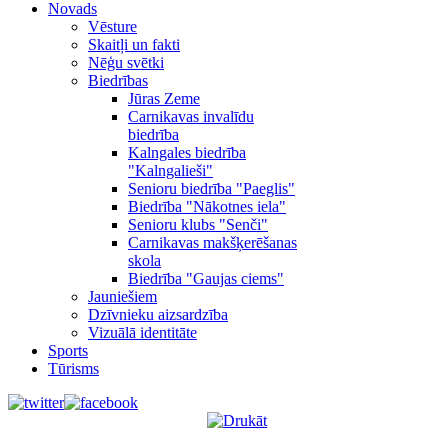
Novads
Vēsture
Skaitļi un fakti
Nēģu svētki
Biedrības
Jūras Zeme
Carnikavas invalīdu
biedrība
Kalngales biedrība
"Kalngalieši"
Senioru biedrība "Paeglis"
Biedrība "Nākotnes iela"
Senioru klubs "Senči"
Carnikavas makšķerēšanas
skola
Biedrība "Gaujas ciems"
Jauniešiem
Dzīvnieku aizsardzība
Vizuālā identitāte
Sports
Tūrisms