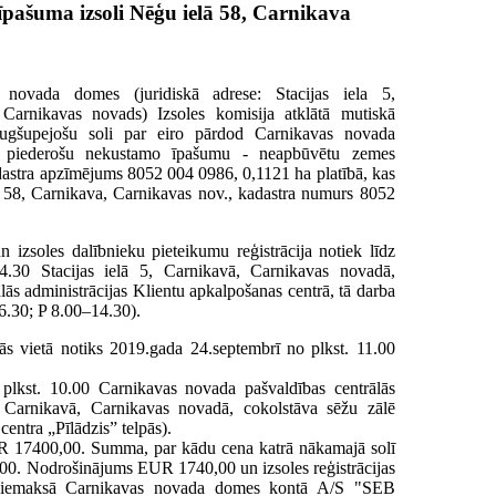
pašuma izsoli Nēģu ielā 58, Carnikava
 novada domes (juridiskā adrese: Stacijas iela 5,
 Carnikavas novads) Izsoles komisija atklātā mutiskā
augšupejošu soli par eiro pārdod Carnikavas novada
i piederošu nekustamo īpašumu - neapbūvētu zemes
dastra apzīmējums 8052 004 0986, 0,1121 ha platībā, kas
a 58, Carnikava, Carnikavas nov., kadastra numurs 8052
 izsoles dalībnieku pieteikumu reģistrācija notiek līdz
4.30 Stacijas ielā 5, Carnikavā, Carnikavas novadā,
ās administrācijas Klientu apkalpošanas centrā, tā darba
6.30; P 8.00–14.30).
ās vietā notiks 2019.gada 24.septembrī no plkst. 11.00
 plkst. 10.00 Carnikavas novada pašvaldības centrālās
5, Carnikavā, Carnikavas novadā, cokolstāva sēžu zālē
centra „Pīlādzis” telpās).
R 17400,00. Summa, par kādu cena katrā nākamajā solī
0,00. Nodrošinājums EUR 1740,00 un izsoles reģistrācijas
āiemaksā Carnikavas novada domes kontā A/S "SEB