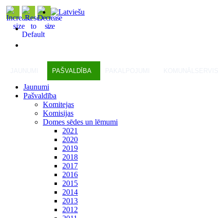
JAUNUMI
PAŠVALDĪBA
PAKALPOJUMI
KOMUNĀLSERVI
Jaunumi
Pašvaldība
Komitejas
Komisijas
Domes sēdes un lēmumi
2021
2020
2019
2018
2017
2016
2015
2014
2013
2012