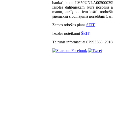
banka", konts LV59UNLA00500039
Izsoles dalībniekam, kurš nosolījis
mantu, atrēķinot iemaksātā nodroš
jāiemaksā sludinājumā norādītajā Car
Zemes robežas plāns
ŠEIT
Izsoles noteikumi
ŠEIT
Tālrunis informācijai 67993388, 291