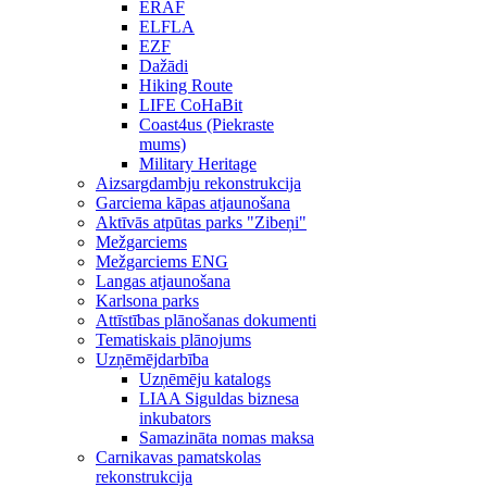
ERAF
ELFLA
EZF
Dažādi
Hiking Route
LIFE CoHaBit
Coast4us (Piekraste
mums)
Military Heritage
Aizsargdambju rekonstrukcija
Garciema kāpas atjaunošana
Aktīvās atpūtas parks "Zibeņi"
Mežgarciems
Mežgarciems ENG
Langas atjaunošana
Karlsona parks
Attīstības plānošanas dokumenti
Tematiskais plānojums
Uzņēmējdarbība
Uzņēmēju katalogs
LIAA Siguldas biznesa
inkubators
Samazināta nomas maksa
Carnikavas pamatskolas
rekonstrukcija