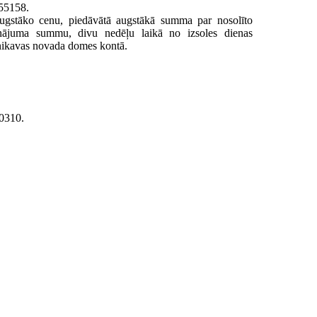
55158.
 augstāko cenu, piedāvātā augstākā summa par nosolīto
inājuma summu, divu nedēļu laikā no izsoles dienas
nikavas novada domes kontā.
60310.