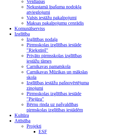
Veidlapas
Nekustamā īpašuma nodokļa
atvieglojumi
Valsts iestāžu pakalpojumi
Maksas pakalpojumu cenrādis
Komunālserviss
Izglītība
Izglītības nodaļa
Pirmsskolas izglītības iestāde
"Riekstiņš"
Privāto pirmsskolas izglītības
iestāžu tāmes
Carnikavas pamatskola
Carnikavas Mūzikas un mākslas
skola
Izglītības iestāžu pašnovērtējuma
ziņojumi
Pirmsskolas izglītības iestāde
"Piejūra"
Bērnu rinda uz pašvaldības
pirmskolas izglītības iestādēm
Kultūra
Attīstība
Projekti
ESF