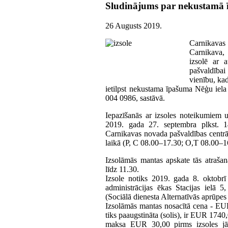
Sludinājums par nekustamā ī
26 Augusts 2019
.
Carnikavas
Carnikava,
izsolē ar 
pašvaldība
vienību, ka
ietilpst nekustama īpašuma Nēģu iel
004 0986, sastāvā.
Iepazīšanās ar izsoles noteikumiem un
2019. gada 27. septembra plkst. 1
Carnikavas novada pašvaldības centrāl
laikā (P, C 08.00–17.30; O,T 08.00–1
Izsolāmās mantas apskate tās atrašan
līdz 11.30.
Izsole notiks 2019. gada 8. oktobrī
administrācijas ēkas Stacijas ielā 
(Sociālā dienesta Alternatīvās aprūpes 
Izsolāmās mantas nosacītā cena - EU
tiks paaugstināta (solis), ir EUR 174
maksa EUR 30,00 pirms izsoles j