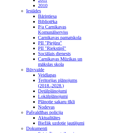
2011
2010
Iestādes
Bāriņtiesa
Bibliotēka
P/a Carnikavas
Komunālserviss
Carnikavas pamatskola
PII "Piejūra"
PII "Riekstiņš"
Sociālais dienests
Carnikavas Mūzikas un
mākslas skola
Būvvalde
Veidlapas
Teritorijas plānojums
(2018.-2028.)
Detālplānojumi
Lokālplānojumi
Plānotie sakaru tīkli
Nodevas
Pašvaldības policija
Aktualitātes
Biežāk uzdotie jautājumi
Dokumenti