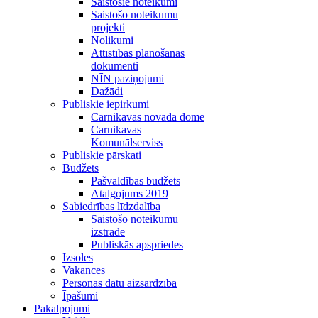
Saistošie noteikumi
Saistošo noteikumu
projekti
Nolikumi
Attīstības plānošanas
dokumenti
NĪN paziņojumi
Dažādi
Publiskie iepirkumi
Carnikavas novada dome
Carnikavas
Komunālserviss
Publiskie pārskati
Budžets
Pašvaldības budžets
Atalgojums 2019
Sabiedrības līdzdalība
Saistošo noteikumu
izstrāde
Publiskās apspriedes
Izsoles
Vakances
Personas datu aizsardzība
Īpašumi
Pakalpojumi