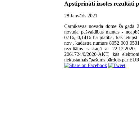
Apstiprināti izsoles rezultāti
28 Janvāris 2021
.
Carnikavas novada dome šā gada 27
novada pašvaldības mantas - neapb
0716, 0,1416 ha platībā, kas ietilps
nov., kadastra numurs 8052 003 0531,
rezultātus saskaņā ar 22.12.2020
2061724/0/2020-AKT, kas elektronis
nekustamais īpašums pārdots par EU