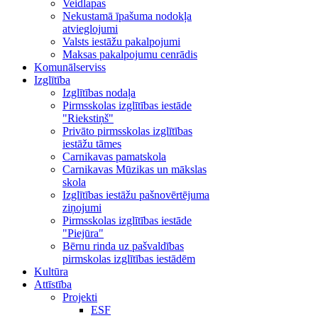
Veidlapas
Nekustamā īpašuma nodokļa
atvieglojumi
Valsts iestāžu pakalpojumi
Maksas pakalpojumu cenrādis
Komunālserviss
Izglītība
Izglītības nodaļa
Pirmsskolas izglītības iestāde
"Riekstiņš"
Privāto pirmsskolas izglītības
iestāžu tāmes
Carnikavas pamatskola
Carnikavas Mūzikas un mākslas
skola
Izglītības iestāžu pašnovērtējuma
ziņojumi
Pirmsskolas izglītības iestāde
"Piejūra"
Bērnu rinda uz pašvaldības
pirmskolas izglītības iestādēm
Kultūra
Attīstība
Projekti
ESF