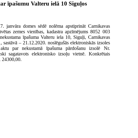
 par īpašumu Valteru ielā 10 Siguļos
. janvāra domes sēdē nolēma apstiprināt Carnikavas
ūvētas zemes vienības, kadastra apzīmējums 8052 003
t nekustama īpašuma Valteru iela 10, Siguļi, Carnikavas
 sastāvā – 21.12.2020. noslēgušās elektroniskās izsoles
. aktu par nekustamā īpašuma pārdošanu izsolē Nr.
ki sagatavots elektronisko izsoļu vietnē. Konkrētais
R 24300,00.