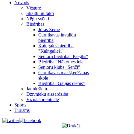
Novads
Vēsture
Skaitļi un fakti
Nēģu svētki
Biedrības
Jūras Zeme
Carnikavas invalīdu
biedrība
Kalngales biedrība
"Kalngalieši"
Senioru biedrība "Paeglis"
Biedrība "Nākotnes iela"
Senioru klubs "Senči"
Carnikavas makšķerēšanas
skola
Biedrība "Gaujas ciems"
Jauniešiem
Dzīvnieku aizsardzība
Vizuālā identitāte
Sports
Tūrisms