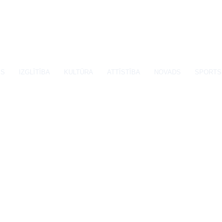
SS
IZGLĪTĪBA
KULTŪRA
ATTĪSTĪBA
NOVADS
SPORTS