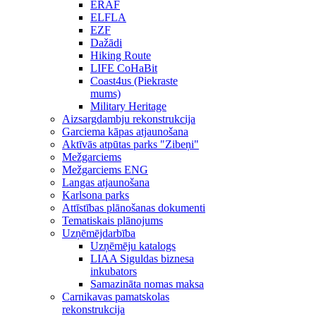
ERAF
ELFLA
EZF
Dažādi
Hiking Route
LIFE CoHaBit
Coast4us (Piekraste
mums)
Military Heritage
Aizsargdambju rekonstrukcija
Garciema kāpas atjaunošana
Aktīvās atpūtas parks "Zibeņi"
Mežgarciems
Mežgarciems ENG
Langas atjaunošana
Karlsona parks
Attīstības plānošanas dokumenti
Tematiskais plānojums
Uzņēmējdarbība
Uzņēmēju katalogs
LIAA Siguldas biznesa
inkubators
Samazināta nomas maksa
Carnikavas pamatskolas
rekonstrukcija