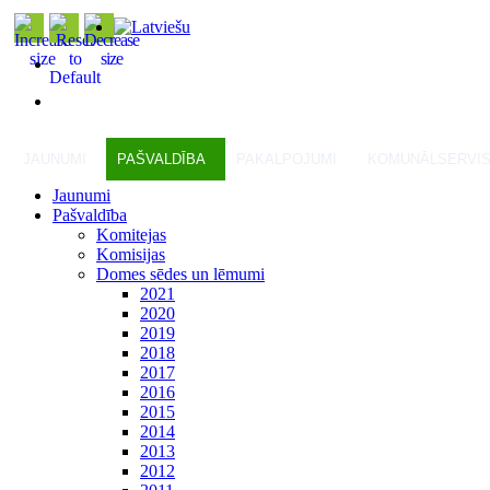
JAUNUMI
PAŠVALDĪBA
PAKALPOJUMI
KOMUNĀLSERVI
Jaunumi
Pašvaldība
Komitejas
Komisijas
Domes sēdes un lēmumi
2021
2020
2019
2018
2017
2016
2015
2014
2013
2012