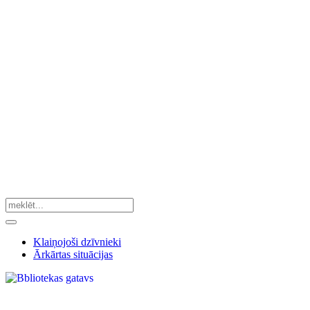
Klaiņojoši dzīvnieki
Ārkārtas situācijas