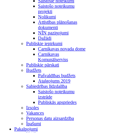
Saistošie noteikumi
Saistošo noteikumu
projekti
Nolikumi
Attīstības plānošanas
dokumenti
NĪN paziņojumi
Dažādi
Publiskie iepirkumi
Carnikavas novada dome
Carnikavas
Komunālserviss
Publiskie pārskati
Budžets
Pašvaldības budžets
Atalgojums 2019
Sabiedrības līdzdalība
Saistošo noteikumu
izstrāde
Publiskās apspriedes
Izsoles
Vakances
Personas datu aizsardzība
Īpašumi
Pakalpojumi