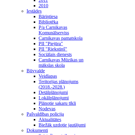
2011
2010
Iestādes
Bāriņtiesa
Bibliotēka
P/a Carnikavas
Komunālserviss
Carnikavas pamatskola
PII "Piejūra"
PII "Riekstiņš"
Sociālais dienests
Carnikavas Mūzikas un
mākslas skola
Būvvalde
Veidlapas
Teritorijas plānojums
(2018.-2028.)
Detālplānojumi
Lokālplānojumi
Plānotie sakaru tīkli
Nodevas
Pašvaldības policija
Aktualitātes
Biežāk uzdotie jautājumi
Dokumenti