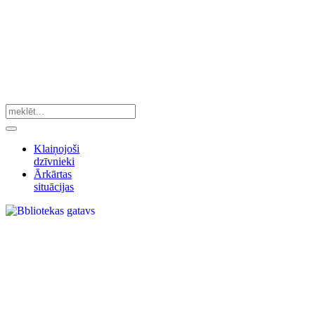
Klaiņojoši
dzīvnieki
Ārkārtas
situācijas