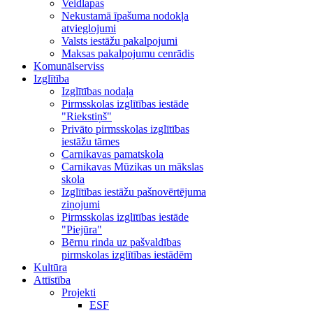
Veidlapas
Nekustamā īpašuma nodokļa
atvieglojumi
Valsts iestāžu pakalpojumi
Maksas pakalpojumu cenrādis
Komunālserviss
Izglītība
Izglītības nodaļa
Pirmsskolas izglītības iestāde
"Riekstiņš"
Privāto pirmsskolas izglītības
iestāžu tāmes
Carnikavas pamatskola
Carnikavas Mūzikas un mākslas
skola
Izglītības iestāžu pašnovērtējuma
ziņojumi
Pirmsskolas izglītības iestāde
"Piejūra"
Bērnu rinda uz pašvaldības
pirmskolas izglītības iestādēm
Kultūra
Attīstība
Projekti
ESF