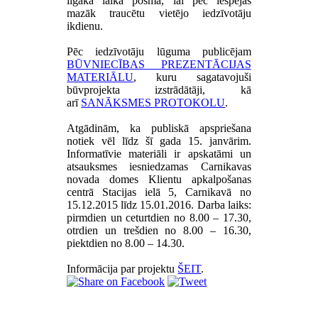
ilgākā laika posmā, lai pēc iespējas
mazāk traucētu vietējo iedzīvotāju
ikdienu.
Pēc iedzīvotāju lūguma publicējam
BŪVNIECĪBAS PREZENTĀCIJAS
MATERIĀLU
, kuru sagatavojuši
būvprojekta izstrādātāji, kā
arī
SANĀKSMES PROTOKOLU
.
Atgādinām, ka publiskā apspriešana
notiek vēl līdz šī gada 15. janvārim.
Informatīvie materiāli ir apskatāmi un
atsauksmes iesniedzamas Carnikavas
novada domes Klientu apkalpošanas
centrā Stacijas ielā 5, Carnikavā no
15.12.2015 līdz 15.01.2016. Darba laiks:
pirmdien un ceturtdien no 8.00 – 17.30,
otrdien un trešdien no 8.00 – 16.30,
piektdien no 8.00 – 14.30.
Informācija par projektu
ŠEIT
.