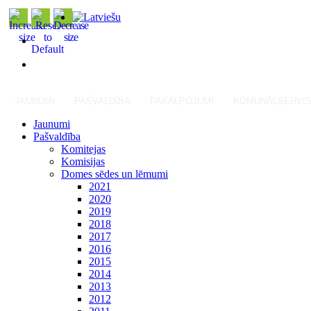
JAUNUMI
PAŠVALDĪBA
PAKALPOJUMI
KOMUNĀLSERVI
Jaunumi
Pašvaldība
Komitejas
Komisijas
Domes sēdes un lēmumi
2021
2020
2019
2018
2017
2016
2015
2014
2013
2012