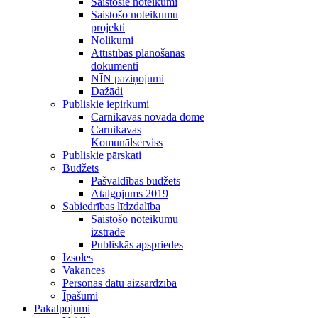
Saistošie noteikumi
Saistošo noteikumu
projekti
Nolikumi
Attīstības plānošanas
dokumenti
NĪN paziņojumi
Dažādi
Publiskie iepirkumi
Carnikavas novada dome
Carnikavas
Komunālserviss
Publiskie pārskati
Budžets
Pašvaldības budžets
Atalgojums 2019
Sabiedrības līdzdalība
Saistošo noteikumu
izstrāde
Publiskās apspriedes
Izsoles
Vakances
Personas datu aizsardzība
Īpašumi
Pakalpojumi