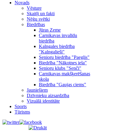
Novads
Vēsture
Skaitļi un fakti
Nēģu svētki
Biedrības
Jūras Zeme
Carnikavas invalīdu
biedrība
Kalngales biedrība
"Kalngalieši"
Senioru biedrība "Paeglis"
Biedrība "Nākotnes iela"
Senioru klubs "Senči"
Carnikavas makšķerēšanas
skola
Biedrība "Gaujas ciems"
Jauniešiem
Dzīvnieku aizsardzība
Vizuālā identitāte
Sports
Tūrisms