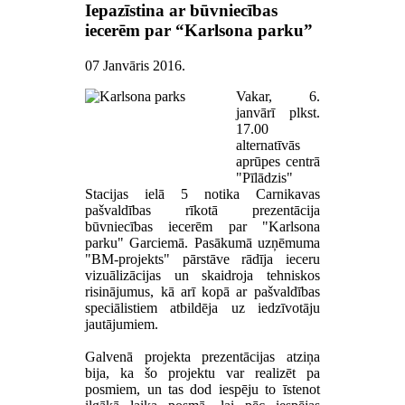
Iepazīstina ar būvniecības
iecerēm par “Karlsona parku”
07 Janvāris 2016
.
Vakar, 6.
janvārī plkst.
17.00
alternatīvās
aprūpes centrā
"Pīlādzis"
Stacijas ielā 5 notika Carnikavas
pašvaldības rīkotā prezentācija
būvniecības iecerēm par "Karlsona
parku" Garciemā. Pasākumā uzņēmuma
"BM-projekts" pārstāve rādīja ieceru
vizuālizācijas un skaidroja tehniskos
risinājumus, kā arī kopā ar pašvaldības
speciālistiem atbildēja uz iedzīvotāju
jautājumiem.
Galvenā projekta prezentācijas atziņa
bija, ka šo projektu var realizēt pa
posmiem, un tas dod iespēju to īstenot