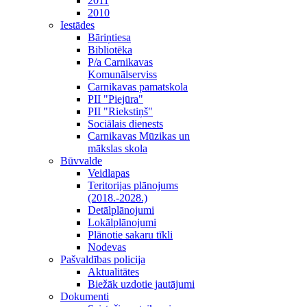
2011
2010
Iestādes
Bāriņtiesa
Bibliotēka
P/a Carnikavas
Komunālserviss
Carnikavas pamatskola
PII "Piejūra"
PII "Riekstiņš"
Sociālais dienests
Carnikavas Mūzikas un
mākslas skola
Būvvalde
Veidlapas
Teritorijas plānojums
(2018.-2028.)
Detālplānojumi
Lokālplānojumi
Plānotie sakaru tīkli
Nodevas
Pašvaldības policija
Aktualitātes
Biežāk uzdotie jautājumi
Dokumenti