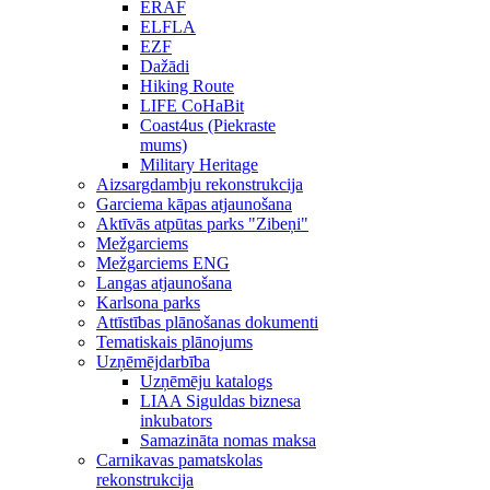
ERAF
ELFLA
EZF
Dažādi
Hiking Route
LIFE CoHaBit
Coast4us (Piekraste
mums)
Military Heritage
Aizsargdambju rekonstrukcija
Garciema kāpas atjaunošana
Aktīvās atpūtas parks "Zibeņi"
Mežgarciems
Mežgarciems ENG
Langas atjaunošana
Karlsona parks
Attīstības plānošanas dokumenti
Tematiskais plānojums
Uzņēmējdarbība
Uzņēmēju katalogs
LIAA Siguldas biznesa
inkubators
Samazināta nomas maksa
Carnikavas pamatskolas
rekonstrukcija